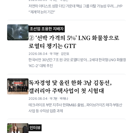
저연차 아티스트 성장 더딘 가운데 핵심 그룹 이탈 가능성 우려…JYP
“재계약 논의 기간”
조선업 조용한 지배자
② ‘선박 가격의 5%’ LNG 화물창으로
로열티 챙기는 GTT
2026.08.04 · 약 11분 · 김민호
한국서만 30년간 7조 원 규모 로열티 받아…2세대 한국형 LNG 화물창
‘KC-2’ 대체 추진
독자경영 닻 올린 한화 3남 김동선,
갤러리아 주택사업이 첫 시험대
2026.08.04 · 약 7분 · 박해나
테크·라이프 부문 지주사 한화M&S 출범…파이브가이즈 매각·부동산
사업 등 수익성 입증 과제
인터뷰