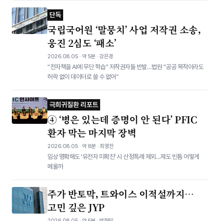
단독
국립국어원 ‘말뭉치’ 사업 저작권 소송,
웅진 2심도 ‘패소’
2026.08.05 · 약 5분 · 강은경
“전자책을 AI에 무단 학습” 저작권자들 반발…법원 “공공 목적이라도
허락 없이 데이터로 쓸 수 없어”
극희귀질환 리포트
④ ‘병은 있는데 증명이 안 된다’ PFIC
환자 막는 마지막 장벽
2026.08.05 · 약 8분 · 최영찬
임상 명확해도 ‘유전자 미확진’ 시 산정특례 제외…제도 빈틈 어떻게
메울까
주가 반토막, 트와이스 이적설까지…
고민 깊은 JYP
2026.08.05 · 약 5분 · 박형민