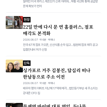
알려진 미국 루카스 제조단가 신뢰 어려워…부품 국산화 통해 공급망
문제 확보가 먼저
현장
22일 만에 다시 문 연 홈플러스, 점포
매각도 본격화
2026.08.07 · 약 6분 · 박해나
전국 67개 점포 가오픈, 신선식품 순차 입고…법원에 점포 매각 공고·
입찰안내서 허가 신청
단독
싱가포르 거주 김봉진, 답십리 떠나
한남동으로 주소 이전
2026.08.07 · 약 6분 · 박해나
배우자 명의 아파트 지난해 17억에 매각…법인등기부상 새 주소지는
강대준 CFO 집
문제연 바이버 대표 연임, 두나무