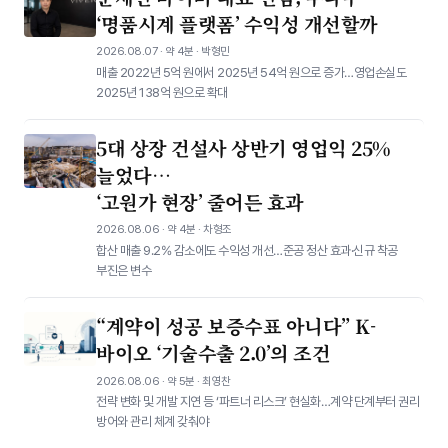
‘명품시계 플랫폼’ 수익성 개선할까
2026.08.07 · 약 4분 · 박형민
매출 2022년 5억 원에서 2025년 54억 원으로 증가…영업손실도
2025년 138억 원으로 확대
5대 상장 건설사 상반기 영업익 25%
늘었다…
‘고원가 현장’ 줄어든 효과
2026.08.06 · 약 4분 · 차형조
합산 매출 9.2% 감소에도 수익성 개선…준공 정산 효과·신규 착공
부진은 변수
“계약이 성공 보증수표 아니다” K-
바이오 ‘기술수출 2.0’의 조건
2026.08.06 · 약 5분 · 최영찬
전략 변화 및 개발 지연 등 ‘파트너 리스크’ 현실화…계약 단계부터 권리
방어와 관리 체계 갖춰야