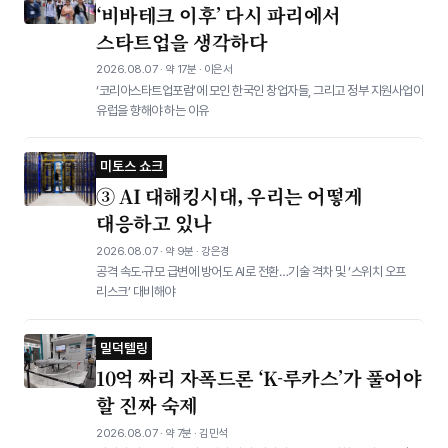
‘비바테크 이후’ 다시 파리에서
스타트업을 생각하다
2026.08.07 · 약 17분 · 이은서
‘코리아스타트업포럼’에 모인 한국인 창업자들, 그리고 정부 지원사업이
유럽을 향해야 하는 이유
미토스 쇼크
③ AI 대해킹시대, 우리는 어떻게
대응하고 있나
2026.08.07 · 약 9분 · 강은경
공격 속도·규모 급변에 방어도 AI로 전환…기술 격차 및 ‘스위치 오프
리스크’ 대비해야
밀덕텔링
10억 짜리 자폭드론 ‘K-루카스’가 풀어야
할 진짜 숙제
2026.08.07 · 약 7분 · 김민석