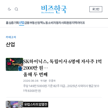
로그인
산업
홈
심층기획
금융
부동산
정책
노동
소비
자동차
사회
환경
지역
라이프
카테고리
산업
SK하이닉스, 독립이사 6명에 자사주 1억
2000만 원…
올해 두 번째
2026.08.08 · 약 5분 · 우종국
주당 149만 5000원 기준 82주 지급…2025년 사외이사 평균 보수
1억 6300만 원
유럽스타트업열전