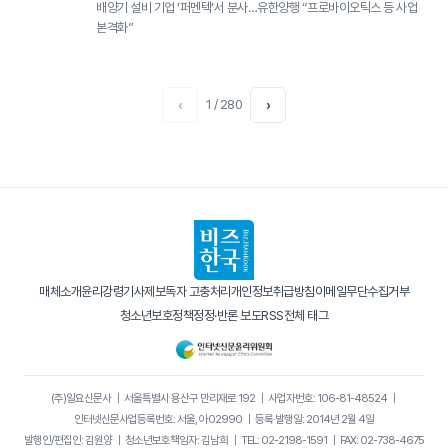
배양기 설비 기업 ‘퍼멘텍’서 분사…유한양행 “프로바이오틱스 등 사업
본격화”
‹
1 / 280
›
매체소개
윤리강령
기사제보
독자 고충처리
개인정보취급방침
이메일무단수집거부
청소년보호정책
정정·반론 보도
RSS
전체 태그
(주)일요신문사
｜
서울특별시 용산구 만리재로 192
｜
사업자번호: 106-81-48524
｜
인터넷신문사업등록번호: 서울, 아02990
｜
등록·발행일: 2014년 2월 4일
발행인/편집인: 김원양
｜
청소년보호책임자: 김남희
｜
TEL: 02-2198-1591
｜
FAX: 02-738-4675