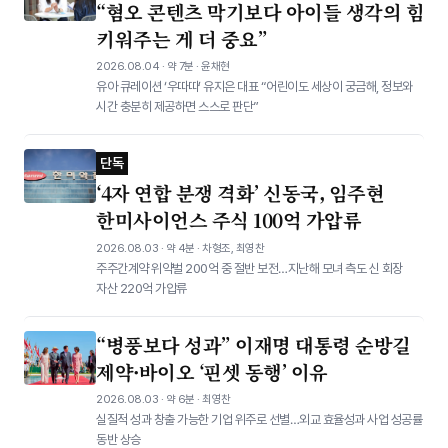
“혐오 콘텐츠 막기보다 아이들 생각의 힘
키워주는 게 더 중요”
2026.08.04 · 약 7분 · 윤채현
유아 큐레이션 ‘우따따’ 유지은 대표 “어린이도 세상이 궁금해, 정보와
시간 충분히 제공하면 스스로 판단”
단독
‘4자 연합 분쟁 격화’ 신동국, 임주현
한미사이언스 주식 100억 가압류
2026.08.03 · 약 4분 · 차형조, 최영찬
주주간계약 위약벌 200억 중 절반 보전…지난해 모녀 측도 신 회장
자산 220억 가압류
“병풍보다 성과” 이재명 대통령 순방길
제약·바이오 ‘핀셋 동행’ 이유
2026.08.03 · 약 6분 · 최영찬
실질적 성과 창출 가능한 기업 위주로 선별…외교 효율성과 사업 성공률
동반 상승