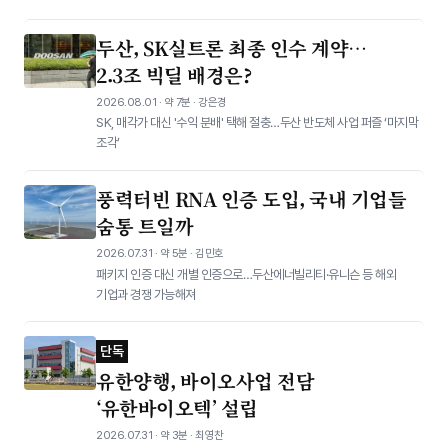
두산, SK실트론 최종 인수 계약…
2.3조 빅딜 배경은?
2026.08.01 · 약 7분 · 강은경
SK, 매각가 대신 '수익 분배' 택해 절충…두산 반도체 사업 퍼즐 ‘마지막
조각’
풍력터빈 RNA 인증 도입, 국내 기업들
숨통 트일까
2026.07.31 · 약 5분 · 김민호
패키지 인증 대신 개별 인증으로…두산에너빌리티·유니슨 등 해외
기업과 경쟁 가능해져
단독
유한양행, 바이오사업 전담
‘유한바이오텍’ 설립
2026.07.31 · 약 3분 · 최영찬