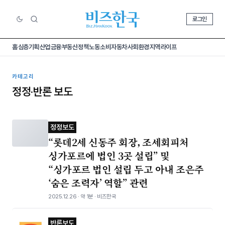
로그인
홈
심층기획
산업
금융
부동산
정책
노동
소비
자동차
사회
환경
지역
라이프
카테고리
정정·반론 보도
정정보도
“롯데2세 신동주 회장, 조세회피처
싱가포르에 법인 3곳 설립” 및
“싱가포르 법인 설립 두고 아내 조은주
‘숨은 조력자’ 역할” 관련
2025.12.26 · 약 1분 · 비즈한국
반론보도