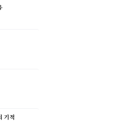
유
의 기적