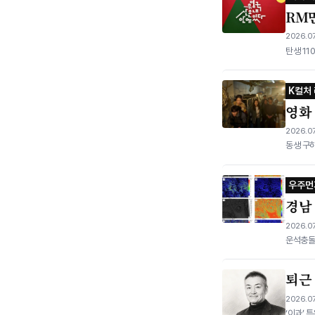
RM만
2026.07
탄생 11
K컬처
영화 
2026.07
동생 구하
우주먼
경남
2026.07
운석충돌
퇴근
2026.07
‘이과’ 