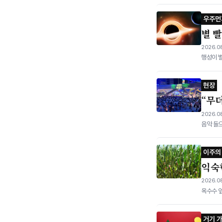
우주먼
별 
2026.08
행성이 별
현장
“무
2026.08
음악 들으
이주의
익숙
2026.08
옥수수 잎
거기 