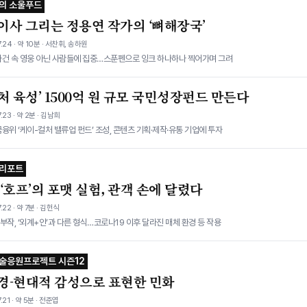
의 소울푸드
이사 그리는 정용연 작가의 ‘뼈해장국’
.24 · 약 10분 · 서찬휘, 송하원
사건 속 영웅 아닌 사람들에 집중​…스푼펜으로 잉크 하나하나 찍어가며 그려
처 육성’ 1500억 원 규모 국민성장펀드 만든다
.23 · 약 2분 · 김남희
융위 ‘케이-컬처 밸류업 펀드’ 조성, 콘텐츠 기획·제작·유통 기업에 투자
 리포트
‘호프’의 포맷 실험, 관객 손에 달렸다
.22 · 약 7분 · 김헌식
부작, ‘외계+인’과 다른 형식…코로나19 이후 달라진 매체 환경 등 작용
술응원프로젝트 시즌12
경-현대적 감성으로 표현한 민화
.21 · 약 5분 · 전준엽