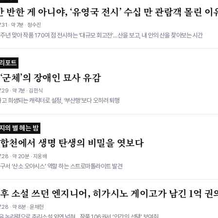
 반한 게 아니야, ‘유영국 전시’ 수십 만 관람객 몰린 이
.31 · 약 7분 · 정수진
0주년 맞아 작품 170여 점 전시하는 ‘대규모 회고전’…산을 보고, 내 안의 산을 찾아보는 시간
 리포트
‘군체’의 장애인 묘사 유감
.29 · 약 7분 · 김헌식
고 희생되는 캐릭터로 설정, ‘부산행’보다 오히려 퇴행
지의 별 헤는 밤
 합천에서 생명 탄생의 비밀을 엿보다
.28 · 약 20분 · 지웅배
구서 ‘산소 오아시스’ 역할 하는 스트로마톨라이트 발견
 후 소설 쓰던 엔지니어, 히가시노 게이고가 남긴 1억 권
.28 · 약 8분 · 윤채현
특유 논리력으로 추리소설 외연 넓혀…작품 106권서 ‘인간의 선택’ 보여줘