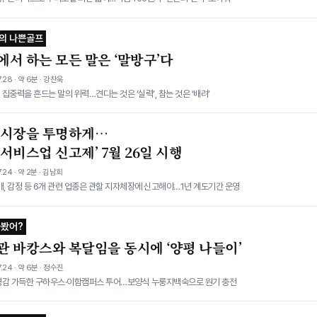
의 나쁜골프
에서 하는 모든 말은 ‘말방구’다
.28 · 약 6분 · 강찬욱
집중력을 흔드는 말의 위력…견디는 것은 ‘실력’, 참는 것은 ‘배려’
 시장을 투명하게…
서비스업 신고제’ 7월 26일 시행
.24 · 약 2분 · 김남희
매, 감정 등 6개 관련 업종은 관할 지자체장에 신고해야…1년 계도기간 운영
가봤어?
관 바캉스와 복달임을 동시에 ‘양평 나들이’
.24 · 약 6분 · 정수진
영감 가득한 구하우스·이함캠퍼스 투어…보양식 누룽지백숙으로 원기 충전