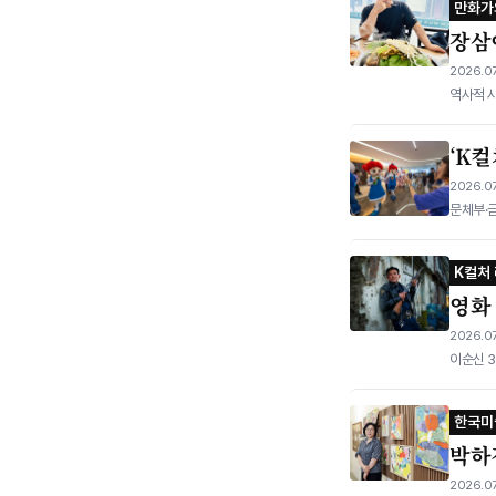
만화가
장삼
2026.07
역사적 
‘K컬
2026.07
문체부·금
K컬처
영화 
2026.07
이순신 3
한국미
박하
2026.07