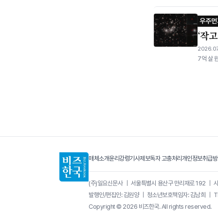
우주먼
‘작고
2026.07
7억 살 
매체소개
윤리강령
기사제보
독자 고충처리
개인정보취급방
(주)일요신문사
｜
서울특별시 용산구 만리재로 192
｜
사
발행인/편집인: 김원양
｜
청소년보호책임자: 김남희
｜
T
Copyright © 2026 비즈한국. All rights reserved.