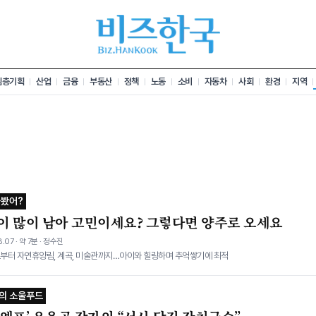
심층기획
산업
금융
부동산
정책
노동
소비
자동차
사회
환경
지역
가봤어?
이 많이 남아 고민이세요? 그렇다면 양주로 오세요
.07 · 약 7분 · 정수진
부터 자연휴양림, 계곡, 미술관까지…아이와 힐링하며 추억쌓기에 최적
의 소울푸드