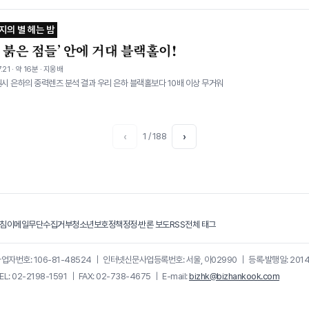
지의 별 헤는 밤
 붉은 점들’ 안에 거대 블랙홀이!
.21 · 약 16분 · 지웅배
원시 은하의 중력렌즈 분석 결과 우리 은하 블랙홀보다 10배 이상 무거워
‹
1 / 188
›
침
이메일무단수집거부
청소년보호정책
정정·반론 보도
RSS
전체 태그
업자번호: 106-81-48524
｜
인터넷신문사업등록번호: 서울, 아02990
｜
등록·발행일: 201
EL: 02-2198-1591
｜
FAX: 02-738-4675
｜
E-mail:
bizhk@bizhankook.com