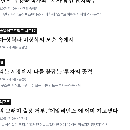
선엘프’ 우용곡 작가의 “서사 담긴 잔치국수”
.07 · 약 10분 · 서찬휘, 송하원
그린 만화에 ‘요정 미소녀’ 등장시켜 화제 “조부모 이해하기 위해 역사 공부”
술응원프로젝트 시즌12
마-상식과 비상식의 모순 속에서
.06 · 약 4분 · 전준엽
 책
리는 시장에서 나를 붙잡는 ‘투자의 중력’
.06 · 약 5분 · 봉성창
구조를, 확신보다 견딜 수 있는 나를 만드는 투자 원칙을 세워라
 리포트
의 그래미 출품 거부, ‘에일리언스’에 이미 예고됐다
.05 · 약 8분 · 김헌식
 뮤직 신설은 또 다른 ‘외계인 취급’…입대 전 이미 “수상에 휘둘리지 않겠다” 선언