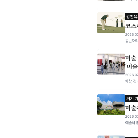
강찬욱
코스
2026.07
동반자의 
미술
‘미술
2026.07
화랑, 경
거기 
미술
2026.07
예술적 