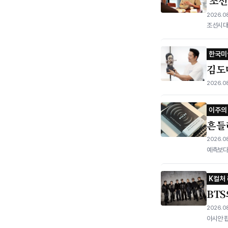
‘조
2026.08
조선시대 
한국미
김도
2026.08
이주의
흔들
2026.08
예측보다 
K컬처
BTS
2026.08
아시안 팝