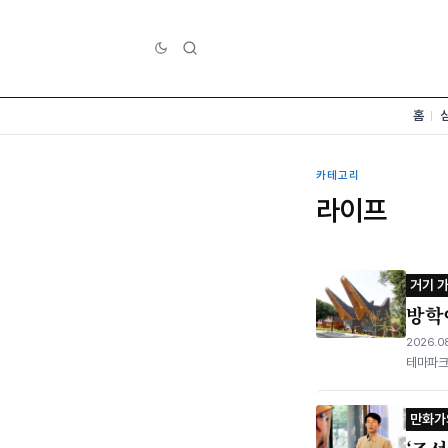
홈
카테고리
라이프
거기 
방학
2026.08
테마파크
만화가