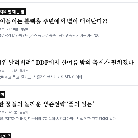
지의 별 헤는 밤
빨아들이는 블랙홀 주변에서 별이 태어난다?!
.03 · 약 11분 · 지웅배
로 성장할 만큼 먼지, 가스 등 재료 풍족…공식 관측된 사례는 아직 없어
더위 날려버려” DDP에서 한여름 밤의 축제가 펼쳐졌다
.03 · 약 5분 · 윤채현
며 쉬고, 먹고, 즐기고…사흘간의 행사에 시민 발길 이어져
 책
한 풀들의 놀라운 생존전략 ‘풀의 월든’
.02 · 약 5분 · 김남희
의 ‘지그재그’ 배치, 민들레와 토끼풀의 ‘시간차 개화’…번식 위한 고도 전략에 감탄
가봤어?