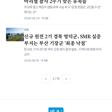
아리셀 참사 2주기 맞은 유족들
추모제 열고 책임자 엄벌·유해 수습 촉구 "감형 판결은 고인들 두 번
죽이는 것"
2026.06.24 · 약 5분
산업
신규 원전 2기 경북 영덕군, SMR 실증
부지는 부산 기장군 ‘최종 낙점’
한수원, 11차 전기본 부지 선정 평가 결과 발표…지역사회 환영·우려
교차
2026.06.18 · 약 6분
‹
2 / 15
›