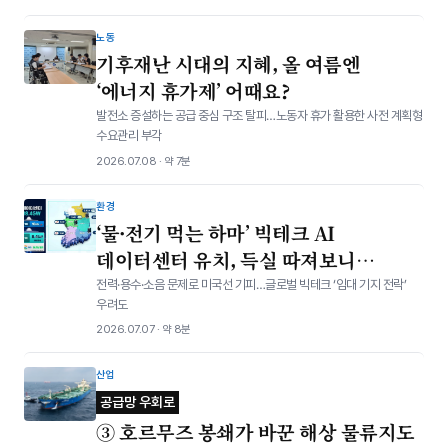
노동
기후재난 시대의 지혜, 올 여름엔
‘에너지 휴가제’ 어때요?
발전소 증설하는 공급 중심 구조 탈피…노동자 휴가 활용한 사전 계획형
수요관리 부각
2026.07.08 · 약 7분
환경
‘물·전기 먹는 하마’ 빅테크 AI
데이터센터 유치, 득실 따져보니…
전력·용수·소음 문제로 미국선 기피…글로벌 빅테크 ‘임대 기지 전락’
우려도
2026.07.07 · 약 8분
산업
공급망 우회로
③ 호르무즈 봉쇄가 바꾼 해상 물류지도