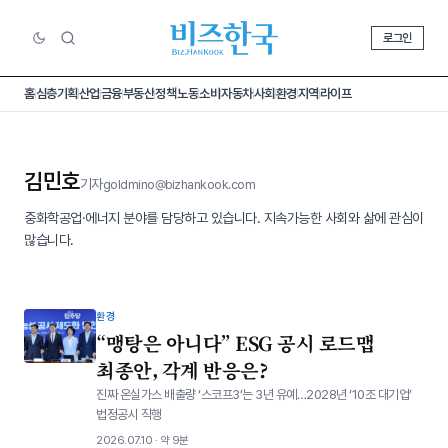
로그인
홈
심층기획
산업
금융
부동산
정책
노동
소비
자동차
사회
환경
지역
라이프
김민호
기자
goldmino@bizhankook.com
중화학공업·에너지 분야를 담당하고 있습니다. 지속가능한 사회와 삶에 관심이
많습니다.
환경
“맹탕은 아니다” ESG 공시 로드맵
최종안, 각계 반응은?
진짜 온실가스 배출량 ‘스코프3’는 3년 유예…2028년 ‘10조 대기업’
법정공시 직행
2026.07.10 · 약 9분