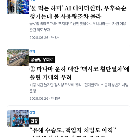
‘물 먹는 하마’ AI 데이터센터, 우후죽순
생기는데 물 사용량조차 몰라
글로벌 빅테크 '워터 포지티브' 선언 잇달아…우리나라는 수자원 이용
관련 제도 부재
2026.06.26 · 약 8분
산업
공급망 우회로
② 파나마 운하 대안 ‘멕시코 횡단열차’에
쏠린 기대와 우려
비용·시간 늘지만 정시성 확보에 유리…현대글로비스 올해 상반기 시범
운행
2026.06.26 · 약 11분
산업
현장
“유해 수습도, 책임자 처벌도 아직”