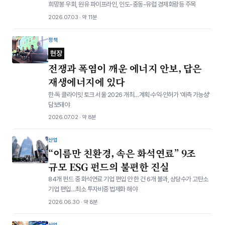
희망봉 우회, 원유 파이프라인, 인도-중동-유럽 경제회랑등 주목
2026.07.03 · 약 11분
정책
현장
전쟁과 폭염이 깨운 에너지 안보, 답은
재생에너지에 있다
한·독 클라이밋 토크 서울 2026 개최…계획·수익·인허가 '예측 가능성'
담보돼야
2026.07.02 · 약 8분
산업
“이름만 친환경, 속은 화석연료” 9조
규모 ESG 펀드의 불편한 진실
84개 펀드 중 화석연료 기업 편입 안 한 건 6개 불과, 상당수가 고탄소
기업 편입…최소 투자비중 법제화 해야
2026.06.30 · 약 8분
산업