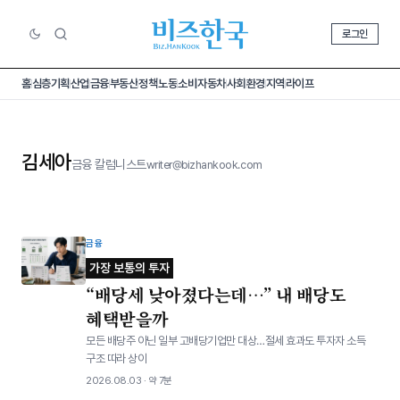
로그인
홈
심층기획
산업
금융
부동산
정책
노동
소비
자동차
사회
환경
지역
라이프
김세아
금융 칼럼니스트
writer@bizhankook.com
금융
가장 보통의 투자
“배당세 낮아졌다는데…⁠” 내 배당도
혜택받을까
모든 배당주 아닌 일부 고배당기업만 대상…절세 효과도 투자자 소득
구조 따라 상이
2026.08.03 · 약 7분