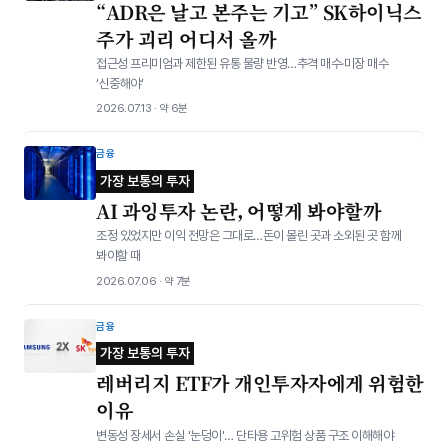
“ADR은 날고 본주는 기고” SK하이닉스
주가 괴리 어디서 올까
접근성 프리미엄과 제한된 유통 물량 반영…추격 매수·미장 매수
‘신중해야’
2026.07.13 · 약 6분
금융
가장 보통의 투자
AI 과잉투자 논란, 어떻게 봐야할까
조정 있었지만 이익 전망은 그대로…돈이 몰린 곳과 소외된 곳 함께
봐야할 때
2026.07.06 · 약 7분
금융
가장 보통의 투자
레버리지 ETF가 개인투자자에게 위험한
이유
변동성 장세서 손실 '눈덩이'… 단타용 고위험 상품 구조 이해해야