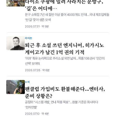
다이소 쿠팡에 밀려 사라지는 문방구,
‘길’은 어디에…
문구 소매점 7년 새 절반 이상 줄어 4000개도 안 돼…국내 제조업체들
‘딴 길’ 찾아 생존 모색
2026.07.31 · 약 9분
라이프
퇴근 후 소설 쓰던 엔지니어, 히가시노
게이고가 남긴 1억 권의 기적
‘이과’ 특유 논리력으로 추리소설 외연 넓혀…작품 106권서 ‘인간의
선택’ 보여줘
2026.07.28 · 약 8분
소비
팬클럽 가입비도 환불해준다...엔터사,
준비 상황은?
공정위 “시스템 개발, 연내 적용 목표”…환불 기준은 회사마다
‘천차만별’
2026.07.10 · 약 4분