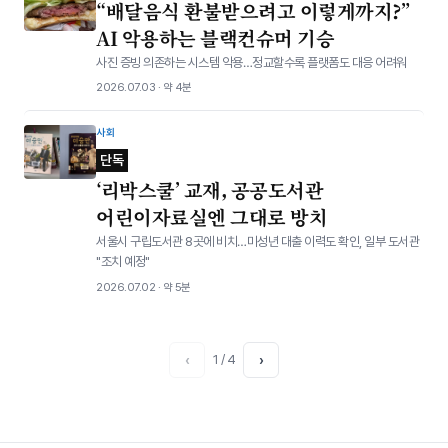
“배달음식 환불받으려고 이렇게까지?”
AI 악용하는 블랙컨슈머 기승
사진 증빙 의존하는 시스템 악용…정교할수록 플랫폼도 대응 어려워
2026.07.03 · 약 4분
사회
단독
‘리박스쿨’ 교재, 공공도서관
어린이자료실엔 그대로 방치
서울시 구립도서관 8곳에 비치…미성년 대출 이력도 확인, 일부 도서관
"조치 예정"
2026.07.02 · 약 5분
‹
1 / 4
›