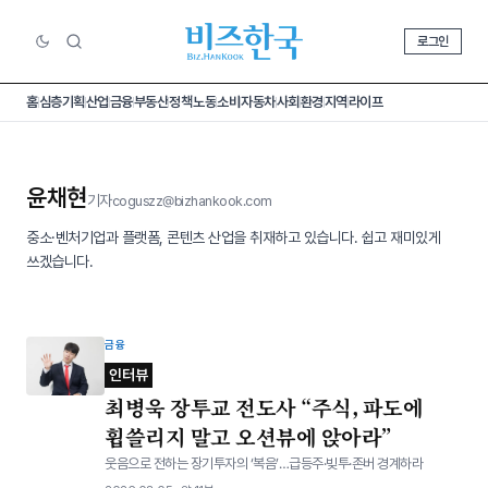
로그인
홈
심층기획
산업
금융
부동산
정책
노동
소비
자동차
사회
환경
지역
라이프
윤채현
기자
coguszz@bizhankook.com
중소·벤처기업과 플랫폼, 콘텐츠 산업을 취재하고 있습니다. 쉽고 재미있게
쓰겠습니다.
금융
인터뷰
최병욱 장투교 전도사 “주식, 파도에
휩쓸리지 말고 오션뷰에 앉아라”
웃음으로 전하는 장기투자의 ‘복음’…급등주·빚투·존버 경계하라