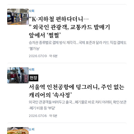
사회
“K-지하철 편하다더니…
⁠” 외국인 관광객, 교통카드 발매기
앞에서 ‘쩔쩔’
승차권 종류별로 결제 방식 제각각…국제 표준과 달라 카드 직접 결제도
‘불가능’
2026.07.09 · 약 6분
사회
현장
서울역 인천공항에 덩그러니, 주인 없는
캐리어의 ‘속사정’
외국인 관광객들 버려두고 출국…폐기물로 바로 처리 어려워, 확인·보관
·폐기 비용 등 ‘부담’
2026.07.08 · 약 5분
소비