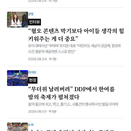
2026.08.05 · 약 11분
산업
인터뷰
“혐오 콘텐츠 막기보다 아이들 생각의 힘
키워주는 게 더 중요”
유아 큐레이션 ‘우따따’ 유지은 대표 “어린이도 세상이 궁금해, 정보와
시간 충분히 제공하면 스스로 판단”
2026.08.04 · 약 7분
라이프
현장
“무더위 날려버려” DDP에서 한여름
밤의 축제가 펼쳐졌다
음악 들으며 쉬고, 먹고, 즐기고…사흘간의 행사에 시민 발길 이어져
2026.08.03 · 약 5분
소비