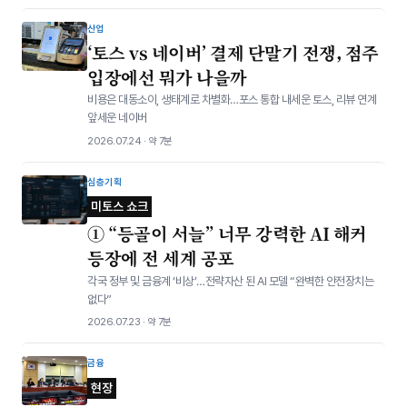
산업
‘토스 vs 네이버’ 결제 단말기 전쟁, 점주
입장에선 뭐가 나을까
비용은 대동소이, 생태계로 차별화…포스 통합 내세운 토스, 리뷰 연계
앞세운 네이버
2026.07.24 · 약 7분
심층기획
미토스 쇼크
① “등골이 서늘” 너무 강력한 AI 해커
등장에 전 세계 공포
각국 정부 및 금융계 ‘비상’…전략자산 된 AI 모델 “완벽한 안전장치는
없다”
2026.07.23 · 약 7분
금융
현장