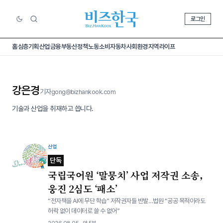
로그인
홈
심층기획
산업
금융
부동산
정책
노동
소비
자동차
사회
환경
지역
라이프
강은경
기자
gong@bizhankook.com
기술과 산업을 취재하고 씁니다.
산업
단독
국립국어원 ‘말뭉치’ 사업 저작권 소송,
웅진 2심도 ‘패소’
“전자책을 AI에 무단 학습” 저작권자들 반발…법원 “공공 목적이라도
허락 없이 데이터로 쓸 수 없어”