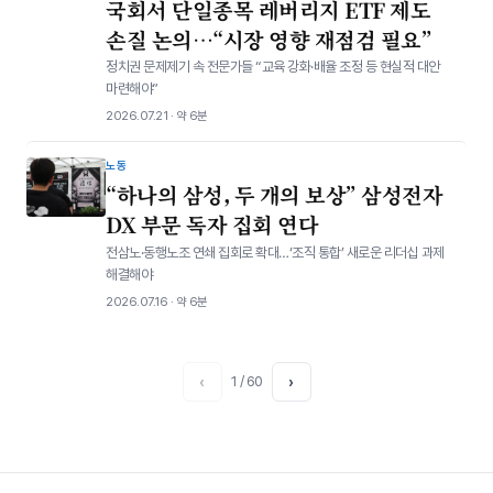
국회서 단일종목 레버리지 ETF 제도
손질 논의…“시장 영향 재점검 필요”
정치권 문제제기 속 전문가들 “교육 강화·배율 조정 등 현실적 대안
마련해야”
2026.07.21 · 약 6분
노동
“하나의 삼성, 두 개의 보상” 삼성전자
DX 부문 독자 집회 연다
전삼노·동행노조 연쇄 집회로 확대…‘조직 통합’ 새로운 리더십 과제
해결해야
2026.07.16 · 약 6분
‹
1 / 60
›