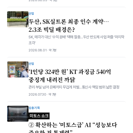
2026.08.05 · 약 5분
산업
두산, SK실트론 최종 인수 계약…
2.3조 빅딜 배경은?
SK, 매각가 대신 '수익 분배' 택해 절충…두산 반도체 사업 퍼즐 ‘마지막
조각’
2026.08.01 · 약 7분
산업
‘1인당 324만 원’ KT 과징금 540억
중징계 내려진 까닭
관리 부실 넘어 은폐까지 무겁게 처벌…통신사 책임 범위 넓힌 결정
2026.07.30 · 약 7분
심층기획
미토스 쇼크
② 확산하는 ‘미토스급’ AI “성능보다
중요한 건 통제력”