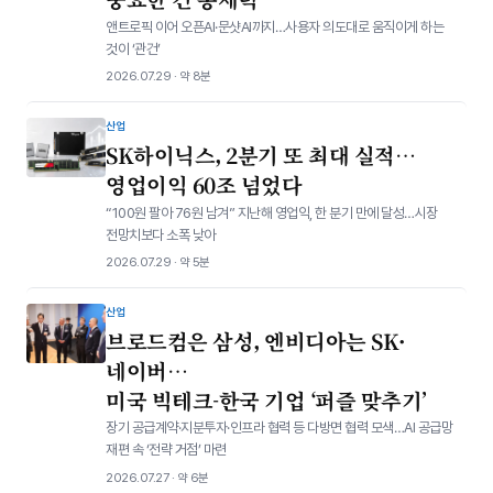
앤트로픽 이어 오픈AI·문샷AI까지…사용자 의도대로 움직이게 하는
것이 ‘관건’
2026.07.29 · 약 8분
산업
SK하이닉스, 2분기 또 최대 실적…
영업이익 60조 넘었다
“100원 팔아 76원 남겨” 지난해 영업익, 한 분기 만에 달성…시장
전망치보다 소폭 낮아
2026.07.29 · 약 5분
산업
브로드컴은 삼성, 엔비디아는 SK·
네이버…
미국 빅테크-한국 기업 ‘퍼즐 맞추기’
장기 공급계약·지분투자·인프라 협력 등 다방면 협력 모색…AI 공급망
재편 속 ‘전략 거점’ 마련
2026.07.27 · 약 6분