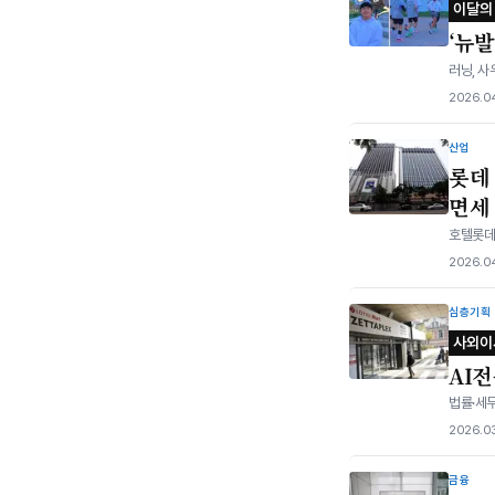
이달의
‘뉴
러닝, 사
2026.04
산업
롯데
면세
호텔롯데
2026.04
심층기획
사외이
AI
법률·세무
2026.03
금융