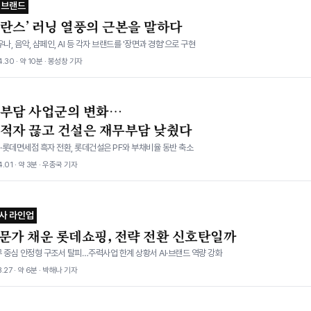
 브랜드
발란스’ 러닝 열풍의 근본을 말하다
우나, 음악, 샴페인, AI 등 각자 브랜드를 '장면과 경험'으로 구현
.30 · 약 10분 · 봉성창 기자
 부담 사업군의 변화…
 적자 끊고 건설은 재무부담 낮췄다
·롯데면세점 흑자 전환, 롯데건설은 PF와 부채비율 동반 축소
.01 · 약 3분 · 우종국 기자
사 라인업
전문가 채운 롯데쇼핑, 전략 전환 신호탄일까
 중심 안정형 구조서 탈피…주력사업 한계 상황서 AI·브랜드 역량 강화
.27 · 약 6분 · 박해나 기자