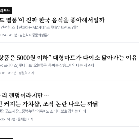
 리포트
푸드 열풍’이 진짜 한국 음식을 좋아해서일까
간편한 스낵 선호하는 MZ세대 '스낵패킹' 트렌드 영향
6.24 · 약 5분 · 김헌식 대중문화평론가
B상품은 5000원 이하” 대형마트가 다이소 닮아가는 이유
5K 프라이스', 롯데마트 '오늘좋은' 등 매출 상승…이익 내는 게 과제
.16 · 약 5분 · 정원혁 기자
무리 랜덤이라지만…
불신 커지는 가챠샵, 조작 논란 나오는 까닭
덤 굿즈 시장…중복·누락 의혹에도 소비자 보호 장치는 '미비'
.15 · 약 7분 · 윤채현 기자