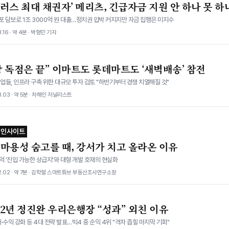
러스 최대 채권자’ 메리츠, 긴급자금 지원 안 하나 못 하
포 담보로 1조 3000억 원 대출…정치권 압박 커지지만 자금 집행은 미지수
.16 · 약 4분 · 박형민 기자
팡 독점은 끝” 이마트도 롯데마트도 ‘새벽배송’ 참전
들, 인프라 구축 위한 대규모 투자 검토 "하반기부터 경쟁 치열해질 것"
3.03 · 약 5분 · 차해인 저널리스트
 인사이트
·마용성 숨고를 때, 강서가 치고 올라온 이유
억 '진입 가능한 상급지'와 대형 개발 호재의 현실화
2.02 · 약 7분 · 김학렬 스마트튜브 부동산조사연구소장
 2년 정진완 우리은행장 “성과” 외친 이유
·수익 강화 등 4대 전략 발표…빅4 중 순익 4위 "격차 좁힐 마지막 기회"