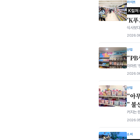
라이프
K컬처
‘K
식사보다 
2026.0
산업
“P
이마트 '
2026.06
산업
“아
⁠” 
커지는 랜
2026.05
소비