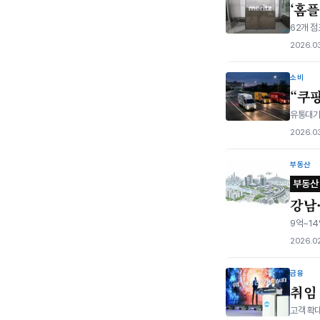
‘홈플
62개 점
2026.03
소비
“쿠
유통대기업
2026.0
부동산
부동산
강남
9억~14
2026.0
금융
취임
고객 확대