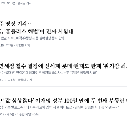
.26 · 약 6분 · 심지영 기자
주 영장 기각…
, ‘홈플러스 해법’이 진짜 시험대
 반발 지속…매각·유동성·고용 불확실성 동시 압박
.15 · 약 7분 · 박형민 기자
면세점 철수 결정에 신세계·롯데·현대도 한계 ‘위기감 최
보다 올다무" 연이은 폐점에 젊은 직원들 줄퇴사…노조 "고용안정협약 시급"
.26 · 약 6분 · 박해나 기자
트값 심상찮다’ 이재명 정부 100일 만에 두 번째 부동산
후 기습 발표…슈바베 지수 최고치 임박, 서울 아파트값 7년 만에 상승률 최대 등 '과열 추세'
9.12 · 약 5분 · 이승현 저널리스트