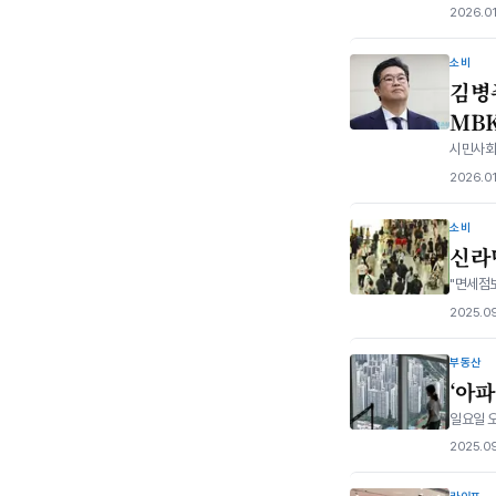
2026.01
소비
김병
MBK
시민사회
2026.01
소비
신라
"면세점
2025.09
부동산
‘아파
일요일 오
2025.0