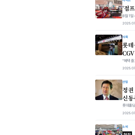
라이프
‘점프
8월 1일
2025.07
사회
롯데
CGV
"혜택 줄
2025.07
산업
정권
신동주
롯데홀딩
2025.07
소비
현장