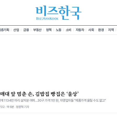
심층기획
산업
금융
부동산
정책
노동
소비
자동차
사회
환경
지역
매대 앞 멈춘 손, 김밥집 빵집은 ‘울상’
란계 1134만 마리 살처분 여파…30구 가격 1만 원, 자영업자들 "제품가격 올릴 수도 없고"
.02 · 약 6분 · 정원혁 기자