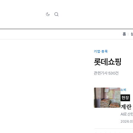
홈
기업·종목
롯데쇼핑
관련기사 530건
소비
현장
계란 
AI로 산
2026.07