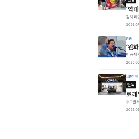
‘역
김치, 라
2025.07
금융
‘원화
미 공세 
2025.05
심층기획
단독
로레
수도권·
2025.05