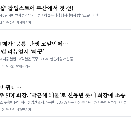
샵’ 팝업스토어 부산에서 첫 선!
~10일, 롯데백화점 센텀시티점 지하 2층 광장 행사장에서 팝업스토어 개최
.31 · 약 2분 · 김남희 기자
+메가 ‘공룡’ 탄생 코앞인데…
 앱 리뉴얼서 ‘삐끗’
고 사용 불편" 고객 불만 폭주…CGV "불만사항 개선 중"
.16 · 약 7분 · 박해나 기자
 바뀌니…
 SDJ 회장, ‘박근혜 뇌물’로 신동빈 롯데 회장에 소송
스 주총에 본인 이사 선임안 냈지만 부결…33.7% 지분 가진 종업원·임원지주회 설득해야 가능
.12 · 약 6분 · 박형민 기자