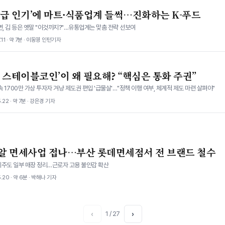
대급 인기’에 마트·식품업계 들썩…진화하는 K-푸드
면, 김 등은 옛말 "이것까지?"…유통업계는 맞춤 전략 선보여
.11 · 약 7분 · 이동영 인턴기자
 스테이블코인’이 왜 필요해? “핵심은 통화 주권”
속 1700만 가상 투자자 겨냥 제도권 편입 '급물살'…"정책 이행 여부, 체계적 제도 마련 살펴야"
.22 · 약 7분 · 강은경 기자
알 면세사업 접나…부산 롯데면세점서 전 브랜드 철수
제주도 일부 매장 정리…근로자 고용 불안감 확산
.20 · 약 6분 · 박해나 기자
‹
1 / 27
›