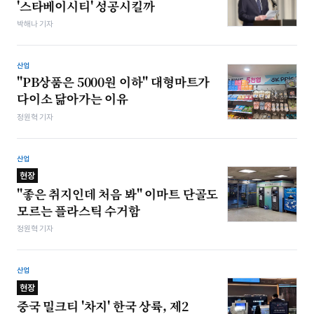
'스타베이시티' 성공시킬까
박해나 기자
산업
"PB상품은 5000원 이하" 대형마트가
다이소 닮아가는 이유
정원혁 기자
산업
현장
"좋은 취지인데 처음 봐" 이마트 단골도
모르는 플라스틱 수거함
정원혁 기자
산업
현장
중국 밀크티 '차지' 한국 상륙, 제2