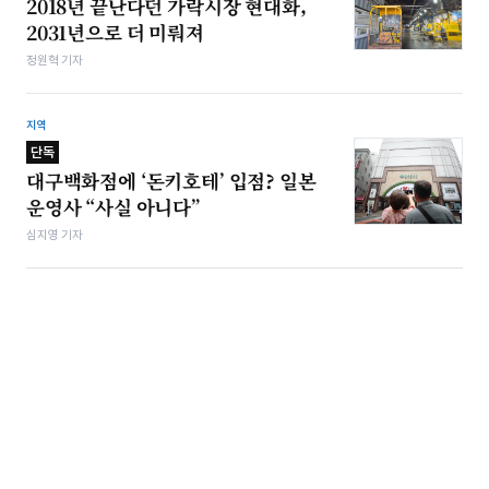
2018년 끝난다던 가락시장 현대화,
2031년으로 더 미뤄져
정원혁 기자
지역
단독
대구백화점에 ‘돈키호테’ 입점? 일본
운영사 “사실 아니다”
심지영 기자