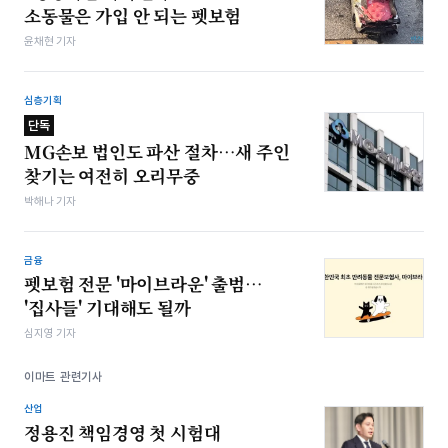
소동물은 가입 안 되는 펫보험
윤채현 기자
심층기획
단독
MG손보 법인도 파산 절차…새 주인
찾기는 여전히 오리무중
박해나 기자
금융
펫보험 전문 '마이브라운' 출범…
'집사들' 기대해도 될까
심지영 기자
이마트 관련기사
산업
정용진 책임경영 첫 시험대