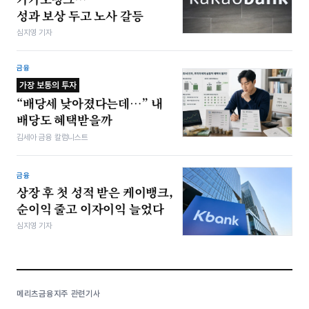
성과 보상 두고 노사 갈등
심지영 기자
금융
가장 보통의 투자
“배당세 낮아졌다는데…” 내
배당도 혜택받을까
김세아 금융 칼럼니스트
금융
상장 후 첫 성적 받은 케이뱅크,
순이익 줄고 이자이익 늘었다
심지영 기자
메리츠금융지주 관련기사