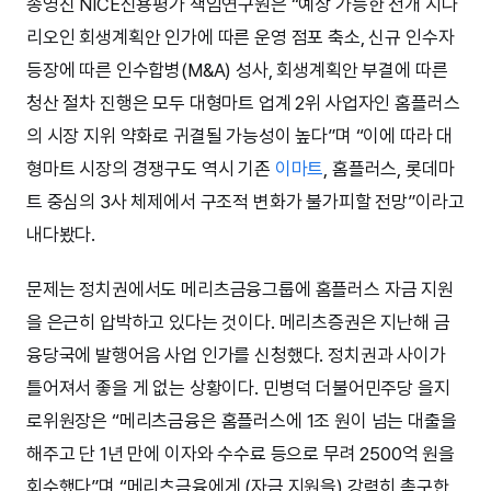
송영진 NICE신용평가 책임연구원은 “예상 가능한 전개 시나
리오인 회생계획안 인가에 따른 운영 점포 축소, 신규 인수자
등장에 따른 인수합병(M&A) 성사, 회생계획안 부결에 따른
청산 절차 진행은 모두 대형마트 업계 2위 사업자인 홈플러스
의 시장 지위 약화로 귀결될 가능성이 높다”며 “이에 따라 대
형마트 시장의 경쟁구도 역시 기존
이마트
, 홈플러스, 롯데마
트 중심의 3사 체제에서 구조적 변화가 불가피할 전망”이라고
내다봤다.
문제는 정치권에서도 메리츠금융그룹에 홈플러스 자금 지원
을 은근히 압박하고 있다는 것이다. 메리츠증권은 지난해 금
융당국에 발행어음 사업 인가를 신청했다. 정치권과 사이가
틀어져서 좋을 게 없는 상황이다. 민병덕 더불어민주당 을지
로위원장은 “메리츠금융은 홈플러스에 1조 원이 넘는 대출을
해주고 단 1년 만에 이자와 수수료 등으로 무려 2500억 원을
회수했다”며 “메리츠금융에게 (자금 지원을) 강력히 촉구한