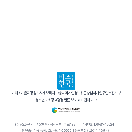
매체소개
윤리강령
기사제보
독자 고충처리
개인정보취급방침
이메일무단수집거부
청소년보호정책
정정·반론 보도
RSS
전체 태그
(주)일요신문사
｜
서울특별시 용산구 만리재로 192
｜
사업자번호: 106-81-48524
｜
인터넷신문사업등록번호: 서울, 아02990
｜
등록·발행일: 2014년 2월 4일