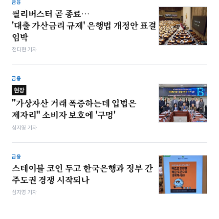
금융
필리버스터 곧 종료…
'대출 가산금리 규제' 은행법 개정안 표결
임박
전다현 기자
금융
현장
"가상자산 거래 폭증하는데 입법은
제자리" 소비자 보호에 '구멍'
심지영 기자
금융
스테이블 코인 두고 한국은행과 정부 간
주도권 경쟁 시작되나
심지영 기자