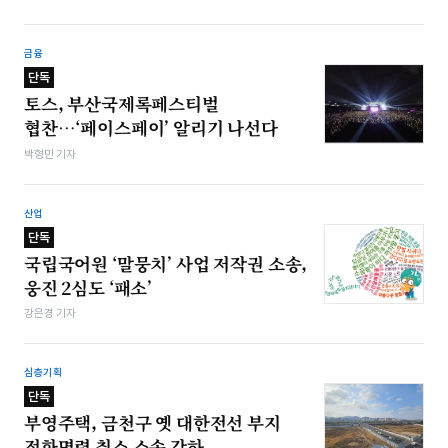
금융
단독
토스, 부산국제록페스티벌
협찬…‘페이스페이’ 알리기 나선다
박형민 기자
산업
단독
국립국어원 ‘말뭉치’ 사업 저작권 소송,
웅진 2심도 ‘패소’
강은경 기자
심층기획
단독
부영주택, 금천구 옛 대한전선 부지
정화명령 취소 소송 각하