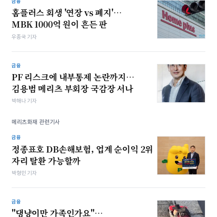
금융
홈플러스 회생 '연장 vs 폐지'…
MBK 1000억 원이 흔든 판
우종국 기자
금융
PF 리스크에 내부통제 논란까지…
김용범 메리츠 부회장 국감장 서나
박해나 기자
메리츠화재 관련기사
금융
정종표호 DB손해보험, 업계 순이익 2위
자리 탈환 가능할까
박형민 기자
금융
"댕냥이만 가족인가요"…