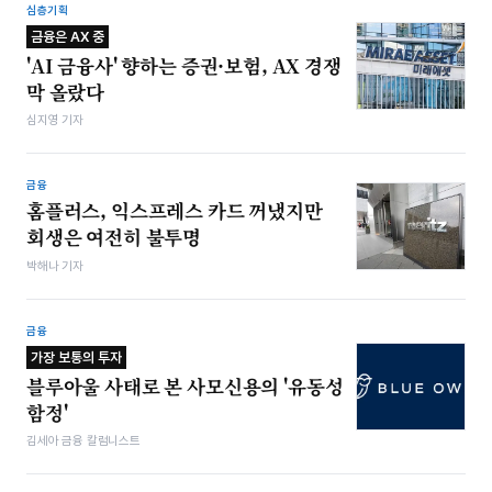
심층기획
금융은 AX 중
'AI 금융사' 향하는 증권·보험, AX 경쟁
막 올랐다
심지영 기자
금융
홈플러스, 익스프레스 카드 꺼냈지만
회생은 여전히 불투명
박해나 기자
금융
가장 보통의 투자
블루아울 사태로 본 사모신용의 '유동성
함정'
김세아 금융 칼럼니스트