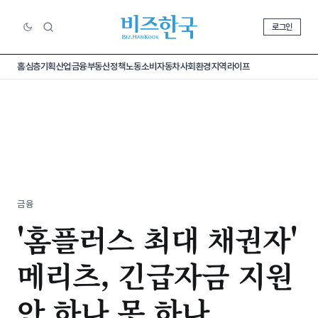
로그인
홈
심층기획
산업
금융
부동산
정책
노동
소비
자동차
사회
환경
지역
라이프
금융
'홈플러스 최대 채권자'
메리츠, 긴급자금 지원
안 하나 못 하나