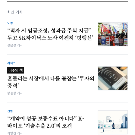
최신 기사
노동
“적자 시 임금조정, 성과급 주식 지급”
두고 SK하이닉스 노사 여전히 ‘평행선’
강은경 기자
라이프
이주의 책
흔들리는 시장에서 나를 붙잡는 ‘투자의
중력’
봉성창 기자
산업
“계약이 성공 보증수표 아니다” K-
바이오 ‘기술수출 2.0’의 조건
최영찬 기자