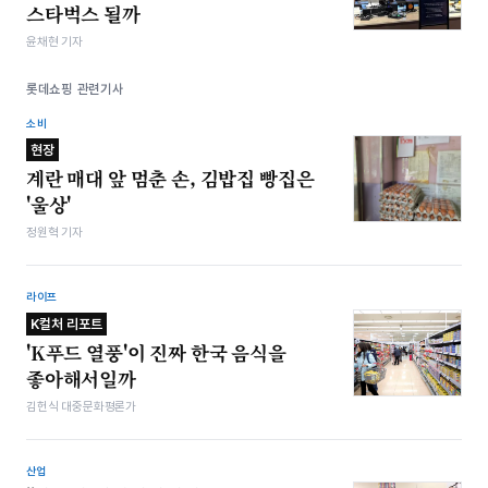
스타벅스 될까
윤채현 기자
롯데쇼핑 관련기사
소비
현장
계란 매대 앞 멈춘 손, 김밥집 빵집은
'울상'
정원혁 기자
라이프
K컬처 리포트
'K푸드 열풍'이 진짜 한국 음식을
좋아해서일까
김헌식 대중문화평론가
산업