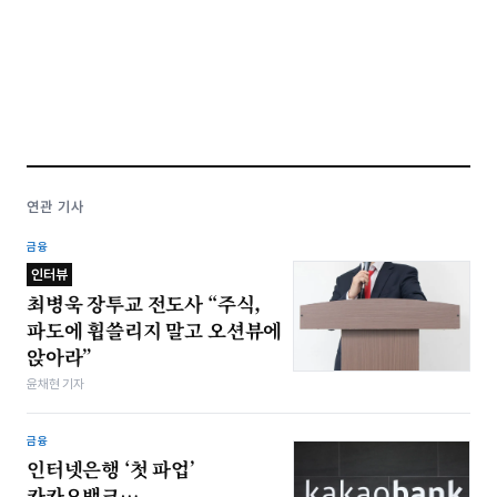
연관 기사
금융
인터뷰
최병욱 장투교 전도사 “주식,
파도에 휩쓸리지 말고 오션뷰에
앉아라”
윤채현 기자
금융
인터넷은행 ‘첫 파업’
카카오뱅크…