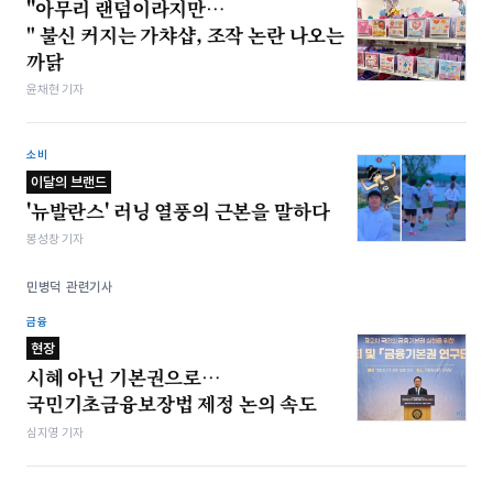
"아무리 랜덤이라지만…
" 불신 커지는 가챠샵, 조작 논란 나오는
까닭
윤채현 기자
소비
이달의 브랜드
'뉴발란스' 러닝 열풍의 근본을 말하다
봉성창 기자
민병덕 관련기사
금융
현장
시혜 아닌 기본권으로…
국민기초금융보장법 제정 논의 속도
심지영 기자