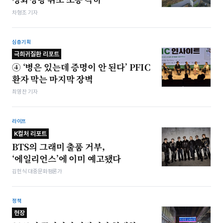
차형조 기자
심층기획
극희귀질환 리포트
④ ‘병은 있는데 증명이 안 된다’ PFIC
환자 막는 마지막 장벽
최영찬 기자
라이프
K컬처 리포트
BTS의 그래미 출품 거부,
‘에일리언스’에 이미 예고됐다
김헌식 대중문화평론가
정책
현장