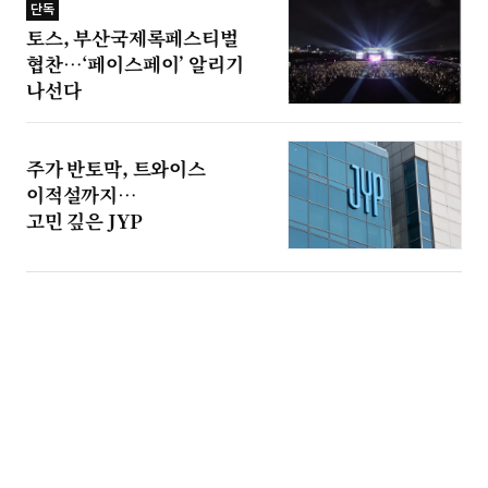
단독
토스, 부산국제록페스티벌
협찬…‘페이스페이’ 알리기
나선다
주가 반토막, 트와이스
이적설까지…
고민 깊은 JYP