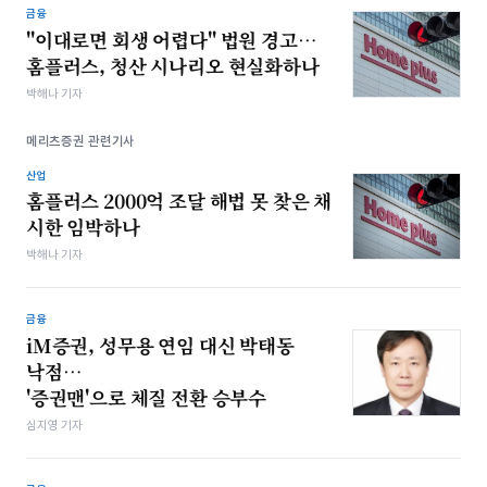
금융
"이대로면 회생 어렵다" 법원 경고…
홈플러스, 청산 시나리오 현실화하나
박해나 기자
메리츠증권 관련기사
산업
홈플러스 2000억 조달 해법 못 찾은 채
시한 임박하나
박해나 기자
금융
iM증권, 성무용 연임 대신 박태동
낙점…
'증권맨'으로 체질 전환 승부수
심지영 기자