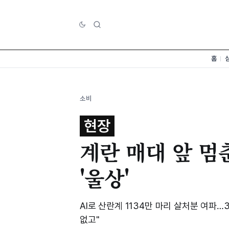
홈
소비
현장
계란 매대 앞 멈
'울상'
AI로 산란계 1134만 마리 살처분 여파…
없고"