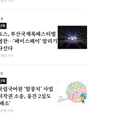
최영찬 기자
금융
단독
토스, 부산국제록페스티벌
협찬…‘페이스페이’ 알리기
나선다
박형민 기자
산업
단독
국립국어원 ‘말뭉치’ 사업
저작권 소송, 웅진 2심도
‘패소’
강은경 기자