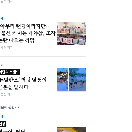
정원혁 기자
산업
"아무리 랜덤이라지만…
" 불신 커지는 가챠샵, 조작
논란 나오는 까닭
윤채현 기자
소비
이달의 브랜드
'뉴발란스' 러닝 열풍의
근본을 말하다
봉성창 기자
이은희 관련기사
산업
현장
집들이, 러닝,