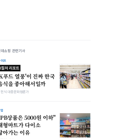
롯데쇼핑 관련기사
라이프
K컬처 리포트
'K푸드 열풍'이 진짜 한국
음식을 좋아해서일까
김헌식 대중문화평론가
산업
"PB상품은 5000원 이하"
대형마트가 다이소
닮아가는 이유