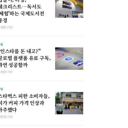
체크리스트…독서도
'체험'하는 국제도서전
풍경
윤채현 기자
산업
"인스타를 돈 내고?"
글로벌 플랫폼 유료 구독,
과연 성공할까
윤채현 기자
산업
스타벅스 피한 소비자들,
저가 커피 가격 인상과
마주했다
정원혁 기자