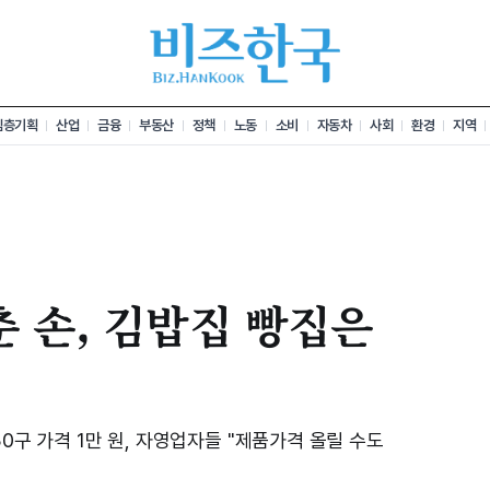
심층기획
산업
금융
부동산
정책
노동
소비
자동차
사회
환경
지역
춘 손, 김밥집 빵집은
30구 가격 1만 원, 자영업자들 "제품가격 올릴 수도