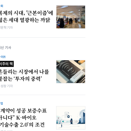
사회
복제의 시대, '근본이즘'에
젊은 세대 열광하는 까닭
정원혁 기자
최신 기사
라이프
이주의 책
흔들리는 시장에서 나를
붙잡는 ‘투자의 중력’
봉성창 기자
산업
“계약이 성공 보증수표
아니다” K-바이오
‘기술수출 2.0’의 조건