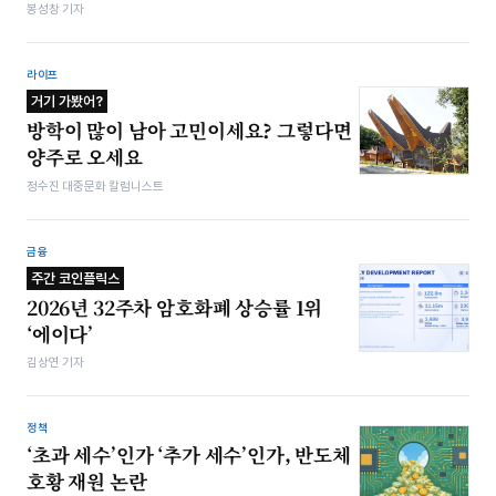
봉성창 기자
라이프
거기 가봤어?
방학이 많이 남아 고민이세요? 그렇다면
양주로 오세요
정수진 대중문화 칼럼니스트
금융
주간 코인플릭스
2026년 32주차 암호화폐 상승률 1위
‘에이다’
김상연 기자
정책
‘초과 세수’인가 ‘추가 세수’인가, 반도체
호황 재원 논란