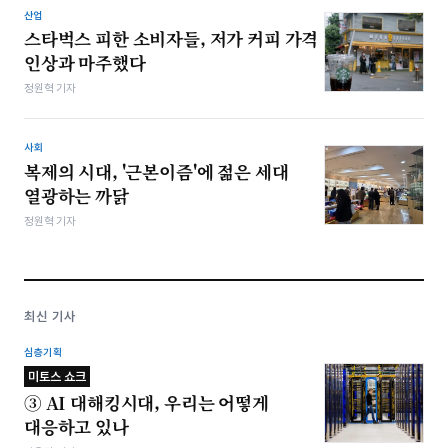
산업
스타벅스 피한 소비자들, 저가 커피 가격
인상과 마주했다
정원혁 기자
사회
복제의 시대, '근본이즘'에 젊은 세대
열광하는 까닭
정원혁 기자
최신 기사
심층기획
미토스 쇼크
③ AI 대해킹시대, 우리는 어떻게
대응하고 있나