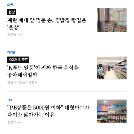
소비
현장
계란 매대 앞 멈춘 손, 김밥집 빵집은
'울상'
정원혁 기자
라이프
K컬처 리포트
'K푸드 열풍'이 진짜 한국 음식을
좋아해서일까
김헌식 대중문화평론가
산업
"PB상품은 5000원 이하" 대형마트가
다이소 닮아가는 이유
정원혁 기자