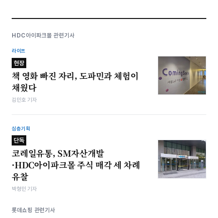
HDC아이파크몰 관련기사
라이프
현장
책 영화 빠진 자리, 도파민과 체험이
채웠다
김민호 기자
심층기획
단독
코레일유통, SM자산개발
·HDC아이파크몰 주식 매각 세 차례
유찰
박형민 기자
롯데쇼핑 관련기사