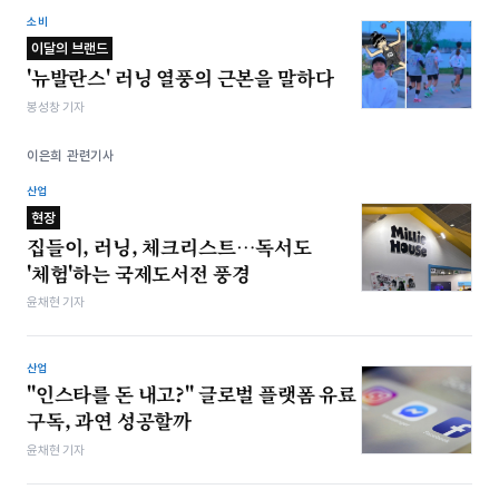
소비
이달의 브랜드
'뉴발란스' 러닝 열풍의 근본을 말하다
봉성창 기자
이은희 관련기사
산업
현장
집들이, 러닝, 체크리스트…독서도
'체험'하는 국제도서전 풍경
윤채현 기자
산업
"인스타를 돈 내고?" 글로벌 플랫폼 유료
구독, 과연 성공할까
윤채현 기자