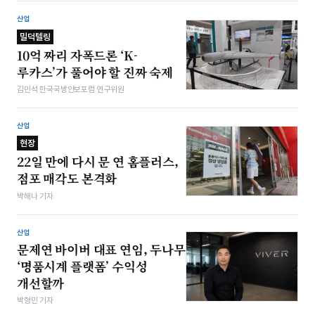
산업
밀덕텔링
10억 짜리 자폭드론 ‘K-
루카스’가 풀어야 할 진짜 숙제
김민석 한국국방안보포럼 연구위원
산업
현장
22일 만에 다시 문 연 홈플러스,
점포 매각도 본격화
박해나 기자
산업
문제연 바이버 대표 연임, 두나무
‘명품시계 플랫폼’ 수익성
개선할까
박형민 기자