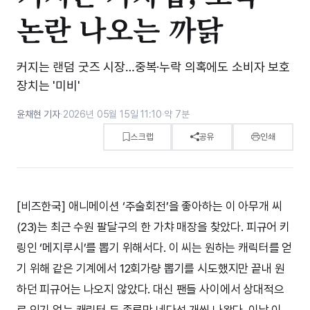
논란 나오는 까닭
커지는 랜덤 굿즈 시장…중복·누락 의혹에도 소비자 보호
장치는 '미비'
윤채현 기자
·
2026년 05월 15일 11:10
·
약 7분
스크랩
공유
인쇄
[비즈한국] 애니메이션 ‘주술회전’을 좋아하는 이 아무개 씨
(23)는 최근 수원 팔달구의 한 가챠 매장을 찾았다. 피규어 키
링인 ‘메지루시’를 뽑기 위해서다. 이 씨는 원하는 캐릭터를 얻
기 위해 같은 기계에서 12회가량 뽑기를 시도했지만 끝내 원
하던 피규어는 나오지 않았다. 대신 팬들 사이에서 상대적으
로 인기 없는 캐릭터 두 종류만 네다섯 개씩 나왔다. 이날 이