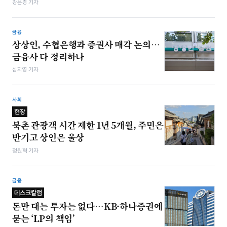
강은경 기자
금융
상상인, 수협은행과 증권사 매각 논의…
금융사 다 정리하나
심지영 기자
사회
현장
북촌 관광객 시간 제한 1년 5개월, 주민은
반기고 상인은 울상
정원혁 기자
금융
데스크칼럼
돈만 대는 투자는 없다…KB·하나증권에
묻는 ‘LP의 책임’