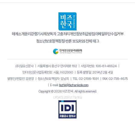
매체소개
윤리강령
기사제보
독자 고충처리
개인정보취급방침
이메일무단수집거부
청소년보호정책
정정·반론 보도
RSS
전체 태그
(주)일요신문사
｜
서울특별시 용산구 만리재로 192
｜
사업자번호: 106-81-48524
｜
인터넷신문사업등록번호: 서울, 아02990
｜
등록·발행일: 2014년 2월 4일
발행인/편집인: 김원양
｜
청소년보호책임자: 김남희
｜
TEL: 02-2198-1591
｜
FAX: 02-738-4675
｜
E-mail:
bizhk@bizhankook.com
Copyright © 2026 비즈한국. All rights reserved.
UPDATE 2026년 7월 16일