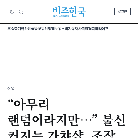
로그인
홈
심층기획
산업
금융
부동산
정책
노동
소비
자동차
사회
환경
지역
라이프
산업
“아무리
랜덤이라지만…⁠” 불신
커지는 가챠샵, 조작