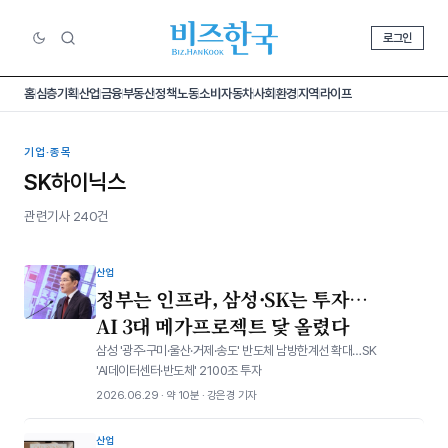
로그인
홈
심층기획
산업
금융
부동산
정책
노동
소비
자동차
사회
환경
지역
라이프
기업·종목
SK하이닉스
관련기사 240건
산업
정부는 인프라, 삼성·SK는 투자…
AI 3대 메가프로젝트 닻 올렸다
삼성 '광주·구미·울산·거제·송도' 반도체 남방한계선 확대…SK
'AI데이터센터·반도체' 2100조 투자
2026.06.29 · 약 10분 · 강은경 기자
산업