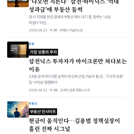
“나오면 지른다” 삼전·하이닉스 ‘억대
성과급’에 부동산 들썩
양 사 직원들 현금 앞세워 부동산 매수 대기 중, 정부는 "상승
막겠다"지만…
2026.06.22 · 약 7분 · 차해인 저널리스트
금융
가장 보통의 투자
삼전닉스 투자자가 마이크론만 쳐다보는
이유
24일 공개 마이크론 실적이 반도체 산업 가늠자 될 것…'구조적 성장'
및 '수익성' 증명해야
2026.06.22 · 약 4분 · 김세아 금융 칼럼니스트
부동산
부동산 인사이트
현금이 움직인다…김용범 정책실장이
흘린 진짜 시그널