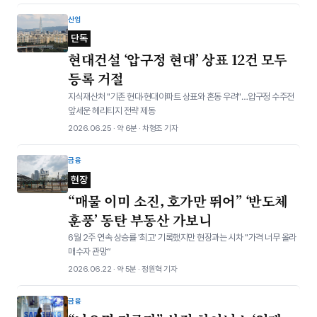
산업
단독
현대건설 ‘압구정 현대’ 상표 12건 모두
등록 거절
지식재산처 "기존 현대·현대아파트 상표와 혼동 우려"…압구정 수주전
앞세운 헤리티지 전략 제동
2026.06.25 · 약 6분 · 차형조 기자
금융
현장
“매물 이미 소진, 호가만 뛰어” ‘반도체
훈풍’ 동탄 부동산 가보니
6월 2주 연속 상승률 '최고' 기록했지만 현장과는 시차 "가격 너무 올라
매수자 관망”
2026.06.22 · 약 5분 · 정원혁 기자
금융