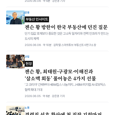
2026.06.08 · 약 6분 · 강은경 기자
금융
부동산 인사이트
젠슨 황 방한이 한국 부동산에 던진 질문
단기 집값 호재보다 중요한 것은 고소득 일자리와 전력 인프라가 만드는
도시의 체력
2026.06.08 · 약 10분 · 김학렬 스마트튜브 부동산조사연구소장
산업
현장
젠슨 황, 최태원·구광모·이해진과
‘삼소맥 회동’ 풀어놓은 4가지 선물
'고 코리아' 건배부터 HBM칩스 나눔까지…HBM·피지컬 AI·로보틱스
협력 확대 기대
2026.06.05 · 약 8분 · 강은경 기자
노동
경력직 선호 확산에 첫 직장 기회마저