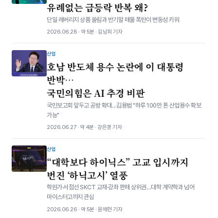
유례없는 급등락 반복 왜?
단일 레버리지 상품 쏠림과 반기말 매물 폭탄이 변동성 키워
2026.06.28 · 약 5분 · 김남희 기자
산업
호남 반도체 용수 논란에 이 대통령
반박…
국민의힘은 AI 추경 비판
국민보고회 앞두고 공방 확대…김용범 "하루 100만 톤 산업용수 확보
가능"
2026.06.27 · 약 4분 · 강은경 기자
산업
“대학보다 하이닉스” 고교 입시까지
번진 ‘하닉고시’ 열풍
학원가·서점선 SKCT 교재·강좌 판매 상위권…대학 계약학과 넘어
마이스터고까지 관심
2026.06.26 · 약 5분 · 윤채현 기자