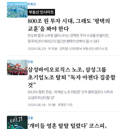
부동산
부동산 인사이트
800조 원 투자 시대, 그래도 ‘평택의
교훈’을 봐야 한다
반도체 팹과 소부장 클러스터는 강력한 주거 수요를 만들지만,
정주여건이 따라오지 않으면 평택의 반복이 될 수 있다
2026.06.29 · 약 10분 · 김학렬 스마트튜브 부동산조사연구소장
산업
삼성바이오로직스 노조, 삼성그룹
초기업노조 탈퇴 “독자 아젠다 집중할
것”
96.5% 탈퇴 찬성…박재성 노조 위원장 "2차 총파업보다 사측과
교섭에 최선다할 것"
2026.06.28 · 약 3분 · 최영찬 기자
금융
‘개미들 영혼 탈탈 털렸다’ 코스피,