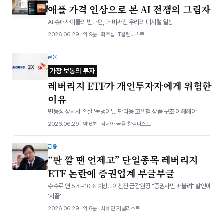
애플 가격 인상으로 본 AI 전쟁의 그림자
AI 슈퍼사이클의 반대편, 더 비싸진 우리의 디지털 일상
2026.06.29 · 약 9분 · 최호섭 IT칼럼니스트
금융
가장 보통의 투자
레버리지 ETF가 개인투자자에게 위험한
이유
변동성 장세서 손실 '눈덩이'… 단타용 고위험 상품 구조 이해해야
2026.06.29 · 약 6분 · 김세아 금융 칼럼니스트
금융
“판 깔 땐 언제고” 단일종목 레버리지
ETF 논란에 증권업계 부글부글
수수료 연 5조~10조 예상…이찬진 금감원장 "증권사만 배불려" 발언에
'시끌'
2026.06.29 · 약 6분 · 차해인 저널리스트