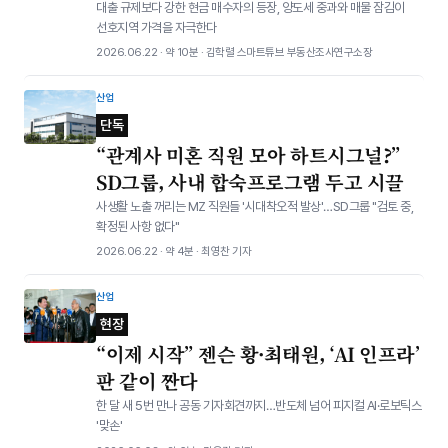
대출 규제보다 강한 현금 매수자의 등장, 양도세 중과와 매물 잠김이
선호지역 가격을 자극한다
2026.06.22 · 약 10분 · 김학렬 스마트튜브 부동산조사연구소장
산업
단독
“관계사 미혼 직원 모아 하트시그널?”
SD그룹, 사내 합숙프로그램 두고 시끌
사생활 노출 꺼리는 MZ 직원들 '시대착오적 발상'…SD그룹 "검토 중,
확정된 사항 없다"
2026.06.22 · 약 4분 · 최영찬 기자
산업
현장
“이제 시작” 젠슨 황·최태원, ‘AI 인프라’
판 같이 짠다
한 달 새 5번 만나 공동 기자회견까지…반도체 넘어 피지컬 AI·로보틱스
'맞손'