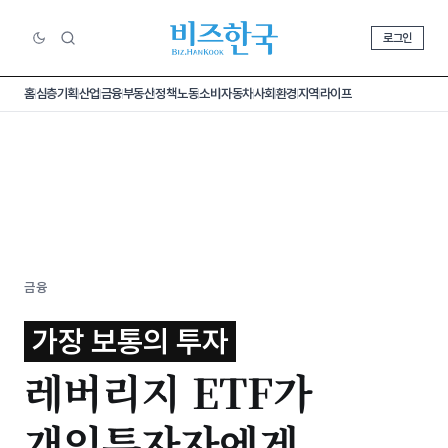
로그인
홈
심층기획
산업
금융
부동산
정책
노동
소비
자동차
사회
환경
지역
라이프
금융
가장 보통의 투자
레버리지 ETF가
개인투자자에게