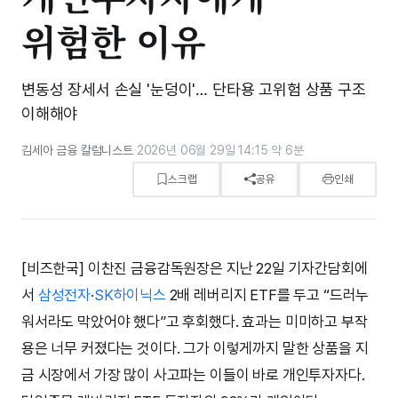
위험한 이유
변동성 장세서 손실 '눈덩이'… 단타용 고위험 상품 구조
이해해야
김세아 금융 칼럼니스트
·
2026년 06월 29일 14:15
·
약 6분
스크랩
공유
인쇄
[비즈한국] 이찬진 금융감독원장은 지난 22일 기자간담회에
서
삼성전자
·
SK하이닉스
2배 레버리지 ETF를 두고 “드러누
워서라도 막았어야 했다”고 후회했다. 효과는 미미하고 부작
용은 너무 커졌다는 것이다. 그가 이렇게까지 말한 상품을 지
금 시장에서 가장 많이 사고파는 이들이 바로 개인투자자다.