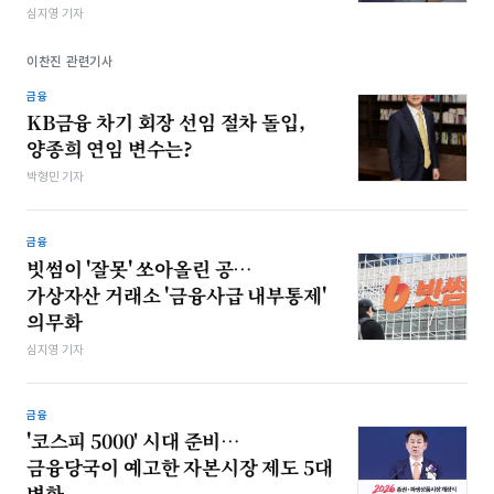
심지영 기자
이찬진 관련기사
금융
KB금융 차기 회장 선임 절차 돌입,
양종희 연임 변수는?
박형민 기자
금융
빗썸이 '잘못' 쏘아올린 공…
가상자산 거래소 '금융사급 내부통제'
의무화
심지영 기자
금융
'코스피 5000' 시대 준비…
금융당국이 예고한 자본시장 제도 5대
변화