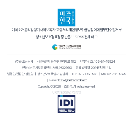
매체소개
윤리강령
기사제보
독자 고충처리
개인정보취급방침
이메일무단수집거부
청소년보호정책
정정·반론 보도
RSS
전체 태그
(주)일요신문사
｜
서울특별시 용산구 만리재로 192
｜
사업자번호: 106-81-48524
｜
인터넷신문사업등록번호: 서울, 아02990
｜
등록·발행일: 2014년 2월 4일
발행인/편집인: 김원양
｜
청소년보호책임자: 김남희
｜
TEL: 02-2198-1591
｜
FAX: 02-738-4675
｜
E-mail:
bizhk@bizhankook.com
Copyright © 2026 비즈한국. All rights reserved.
UPDATE 2026년 7월 16일