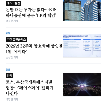
데스크칼럼
돈만 대는 투자는 없다…KB·
하나증권에 묻는 ‘LP의 책임’
봉성창 기자
금융
주간 코인플릭스
2026년 32주차 암호화폐 상승률
1위 ‘에이다’
김상연 기자
금융
단독
토스, 부산국제록페스티벌
협찬…‘페이스페이’ 알리기
나선다
박형민 기자