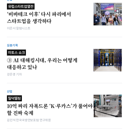
유럽스타트업열전
‘비바테크 이후’ 다시 파리에서
스타트업을 생각하다
이은서 칼럼니스트
심층기획
미토스 쇼크
③ AI 대해킹시대, 우리는 어떻게
대응하고 있나
강은경 기자
산업
밀덕텔링
10억 짜리 자폭드론 ‘K-루카스’가 풀어야
할 진짜 숙제
김민석 한국국방안보포럼 연구위원