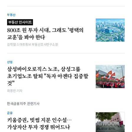
부동산
부동산 인사이트
800조 원 투자 시대, 그래도 '평택의
교훈'을 봐야 한다
김학렬 스마트튜브 부동산조사연구소장
산업
삼성바이오로직스 노조, 삼성그룹
초기업노조 탈퇴 "독자 아젠다 집중할
것"
최영찬 기자
한국금융지주 관련기사
금융
키움증권, 빗썸 지분 인수설…
가상자산 투자 경쟁 뛰어드나