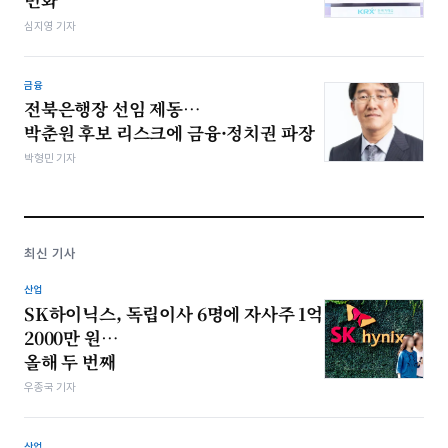
심지영 기자
금융
전북은행장 선임 제동…
박춘원 후보 리스크에 금융·정치권 파장
박형민 기자
최신 기사
산업
SK하이닉스, 독립이사 6명에 자사주 1억
2000만 원…
올해 두 번째
우종국 기자
산업