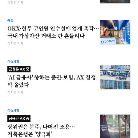
박형민 기자
금융
OKX·한투 코인원 인수설에 업계 촉각…
국내 가상자산 거래소 판 흔들리나
심지영 기자
심층기획
금융은 AX 중
'AI 금융사' 향하는 증권·보험, AX 경쟁
막 올랐다
심지영 기자
심층기획
금융은 AX 중
상위권은 분주, 나머진 조용…
저축은행은 '양극화'