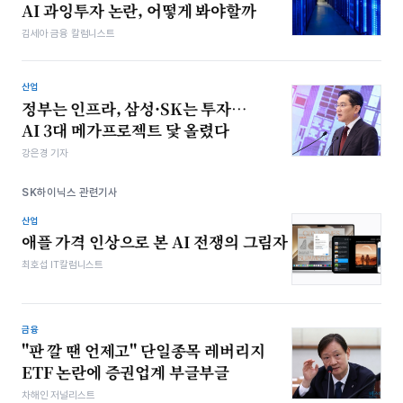
AI 과잉투자 논란, 어떻게 봐야할까
김세아 금융 칼럼니스트
산업
정부는 인프라, 삼성·SK는 투자…
AI 3대 메가프로젝트 닻 올렸다
강은경 기자
SK하이닉스 관련기사
산업
애플 가격 인상으로 본 AI 전쟁의 그림자
최호섭 IT칼럼니스트
금융
"판 깔 땐 언제고" 단일종목 레버리지
ETF 논란에 증권업계 부글부글
차해인 저널리스트