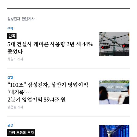
삼성전자 관련기사
산업
단독
5대 건설사 레미콘 사용량 2년 새 44%
줄었다
차형조 기자
산업
“100조” 삼성전자, 상반기 영업이익
‘대기록’…
2분기 영업이익 89.4조 원
강은경 기자
금융
가장 보통의 투자