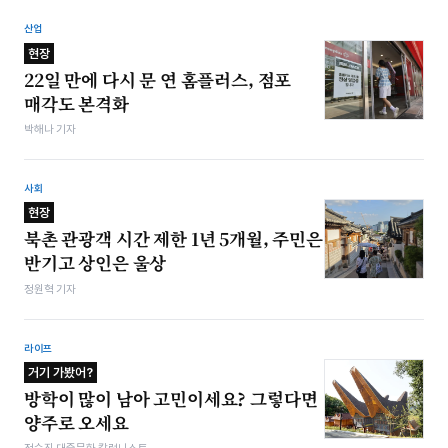
산업
현장
22일 만에 다시 문 연 홈플러스, 점포
매각도 본격화
박해나 기자
사회
현장
북촌 관광객 시간 제한 1년 5개월, 주민은
반기고 상인은 울상
정원혁 기자
라이프
거기 가봤어?
방학이 많이 남아 고민이세요? 그렇다면
양주로 오세요