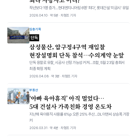
작년보다 1명 증가…현대엔지니어링 6명 '최다', 롯데건설 '미공시' 유일
2026.04.10 · 약 5분 · 차형조 기자
심층기획
단독
삼성물산, 압구정4구역 재입찰
현장설명회 단독 참석…수의계약 눈앞
단독 응찰로 유찰, 시공사 선정 가능성 커져…조합, 5월 23일 총회서
최종 확정 계획
2026.04.08 · 약 3분 · 차형조 기자
부동산
‘아빠 육아휴직’ 아직 멀었다…
5대 건설사 가족친화 경영 온도차
지난해 육아휴직 사용률 6%p 오른 25% 추산…DL이앤씨 상승폭 가장
커
2026.03.31 · 약 4분 · 차형조 기자