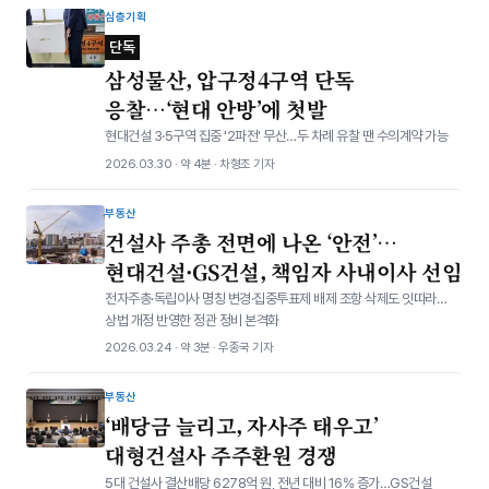
심층기획
단독
삼성물산, 압구정4구역 단독
응찰…‘현대 안방’에 첫발
현대건설 3·5구역 집중 '2파전' 무산…두 차례 유찰 땐 수의계약 가능
2026.03.30 · 약 4분 · 차형조 기자
부동산
건설사 주총 전면에 나온 ‘안전’…
현대건설·GS건설, 책임자 사내이사 선임
전자주총·독립이사 명칭 변경·집중투표제 배제 조항 삭제도 잇따라…
상법 개정 반영한 정관 정비 본격화
2026.03.24 · 약 3분 · 우종국 기자
부동산
‘배당금 늘리고, 자사주 태우고’
대형건설사 주주환원 경쟁
5대 건설사 결산배당 6278억 원, 전년 대비 16% 증가…GS건설