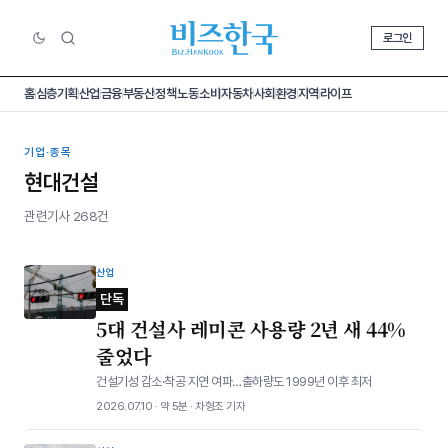
로그인
홈
심층기획
산업
금융
부동산
정책
노동
소비
자동차
사회
환경
지역
라이프
기업·종목
현대건설
관련기사 268건
산업
단독
5대 건설사 레미콘 사용량 2년 새 44%
줄었다
건설기성 감소·착공 지연 여파…출하량도 1999년 이후 최저
2026.07.10 · 약 5분 · 차형조 기자