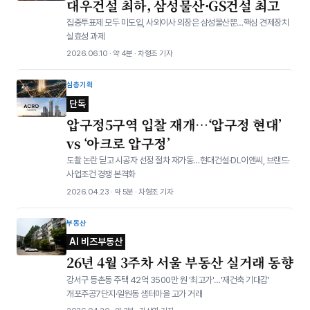
대우건설 최하, 삼성물산·GS건설 최고
집중투표제 모두 미도입, 사외이사 의장은 삼성물산뿐…핵심 견제장치
실효성 과제
2026.06.10 · 약 4분 · 차형조 기자
심층기획
단독
압구정5구역 입찰 재개…‘압구정 현대’
vs ‘아크로 압구정’
도촬 논란 딛고 시공자 선정 절차 재가동…현대건설·DL이앤씨, 브랜드·
사업조건 경쟁 본격화
2026.04.23 · 약 5분 · 차형조 기자
부동산
AI 비즈부동산
26년 4월 3주차 서울 부동산 실거래 동향
강서구 등촌동 주택 42억 3500만 원 '최고가'…'재건축 기대감'
개포주공7단지·일원동 샘터마을 고가 거래