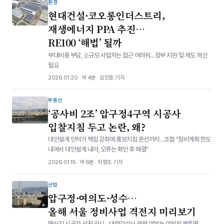
환경
현대건설·코오롱인더스트리,
재생에너지 PPA 추진…
RE100 ‘해법’ 될까
부대비용 부담, 소규모 사업자는 접근 어려워…정부 지원 및 제도 개선
필요
2026.01.20 · 약 4분 · 김민호 기자
부동산
‘공사비 2조’ 압구정4구역 시공사
입찰지침 두고 논란, 왜?
대안설계 인허가 책임 강화에 홍보지침 혼선까지…조합 "정비계획 한도
내에서 대안설계 내야, 오류는 확인 후 해결"
2026.01.15 · 약 6분 · 차형조 기자
산업
압구정·여의도·성수…
올해 서울 정비사업 격전지 미리보기
핵심지 시공자 선정 러시…대형건설사 경쟁 여부는 여전히 불투명