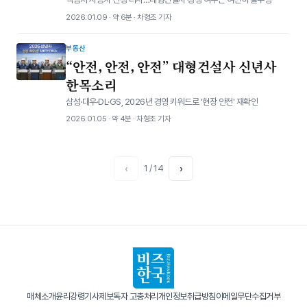
2026.01.09 · 약 6분 · 차형조 기자
부동산
“안전, 안전, 안전” 대형건설사 신년사
한목소리
삼성·대우·DL·GS, 2026년 경영 키워드로 '현장 안전' 재확인
2026.01.05 · 약 4분 · 차형조 기자
‹
1 / 14
›
매체소개
윤리강령
기사제보
독자 고충처리
개인정보취급방침
이메일무단수집거부