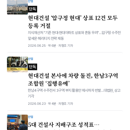
산업
단독
현대건설 ‘압구정 현대’ 상표 12건 모두
등록 거절
지식재산처 "기존 현대·현대아파트 상표와 혼동 우려"…압구정 수주전
앞세운 헤리티지 전략 제동
2026.06.25 · 약 6분 · 차형조 기자
산업
단독
현대건설 본사에 차량 돌진, 한남3구역
조합원 ‘집행유예’
한남4구역 수주전서 3구역 부지 활용안 제시하자 반발…대법원, 상고
기각
2026.06.23 · 약 4분 · 차형조 기자
산업
5대 건설사 지배구조 성적표…