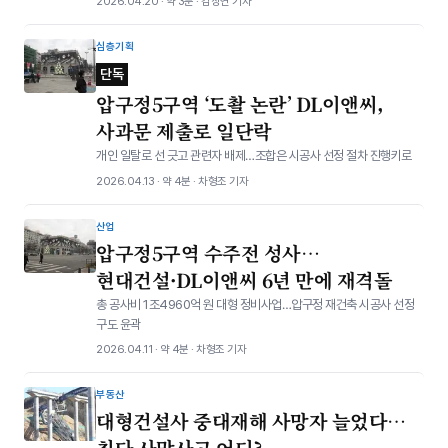
2026.04.20 · 약 3분 · 김상연 기자
심층기획
단독
압구정5구역 ‘도촬 논란’ DL이앤씨,
사과문 제출로 일단락
개인 일탈로 선 긋고 관련자 배제…조합은 시공사 선정 절차 진행키로
2026.04.13 · 약 4분 · 차형조 기자
산업
압구정5구역 수주전 성사…
현대건설·DL이앤씨 6년 만에 재격돌
총 공사비 1조4960억 원 대형 정비사업…압구정 재건축 시공사 선정
구도 윤곽
2026.04.11 · 약 4분 · 차형조 기자
부동산
대형건설사 중대재해 사망자 늘었다…
최다 사망사고 어디?