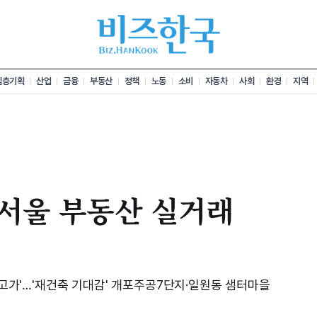
심층기획
산업
금융
부동산
정책
노동
소비
자동차
사회
환경
지역
차 서울 부동산 실거래
'최고가'…'재건축 기대감' 개포주공7단지·일원동 샘터마을