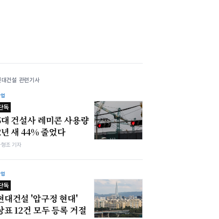
현대건설 관련기사
산업
단독
5대 건설사 레미콘 사용량
2년 새 44% 줄었다
차형조 기자
산업
단독
현대건설 '압구정 현대'
상표 12건 모두 등록 거절