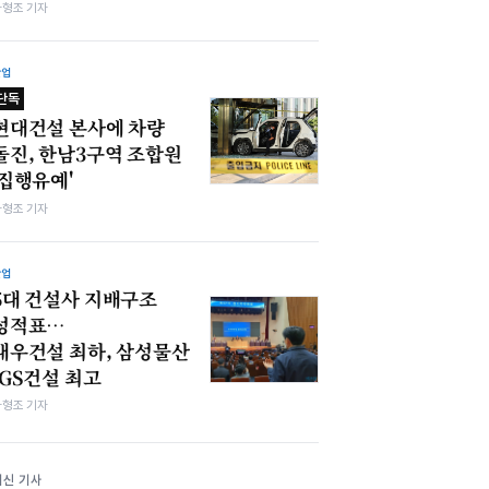
차형조 기자
산업
단독
현대건설 본사에 차량
돌진, 한남3구역 조합원
'집행유예'
차형조 기자
산업
5대 건설사 지배구조
성적표…
대우건설 최하, 삼성물산
·GS건설 최고
차형조 기자
최신 기사