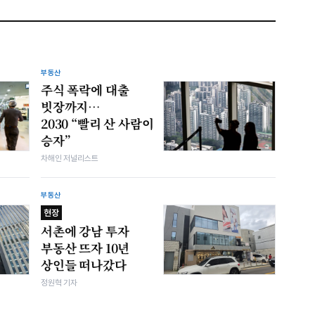
부동산
주식 폭락에 대출
빗장까지…
2030 “빨리 산 사람이
승자”
차해인 저널리스트
부동산
현장
서촌에 강남 투자
부동산 뜨자 10년
상인들 떠나갔다
정원혁 기자