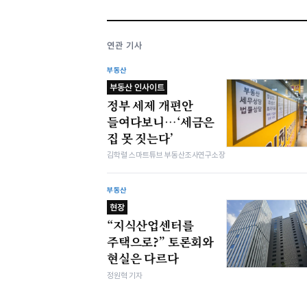
연관 기사
부동산
부동산 인사이트
정부 세제 개편안
들여다보니…‘세금은
집 못 짓는다’
김학렬 스마트튜브 부동산조사연구소장
부동산
현장
“지식산업센터를
주택으로?” 토론회와
현실은 다르다
정원혁 기자