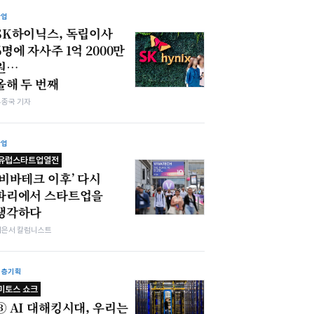
산업
SK하이닉스, 독립이사
6명에 자사주 1억 2000만
원…
올해 두 번째
우종국 기자
산업
유럽스타트업열전
‘비바테크 이후’ 다시
파리에서 스타트업을
생각하다
이은서 칼럼니스트
심층기획
미토스 쇼크
③ AI 대해킹시대, 우리는