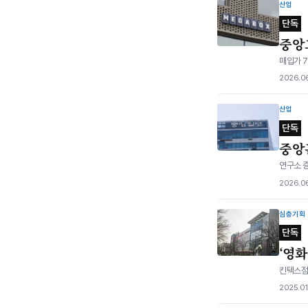
산업
단독
중앙그
매입가 
2026.06
산업
단독
중앙
연구소 증
2026.06
심층기획
단독
‘영
킨텍스점 
2025.01