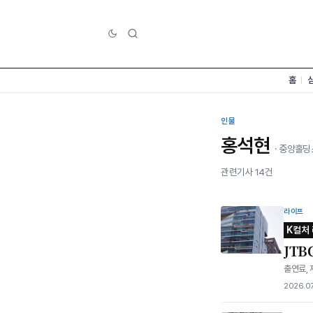
홈
인물
홍석현
· 중앙홀딩
관련기사 14건
라이프
K컬처
JT
출연료, 
2026.0