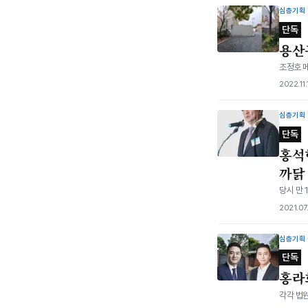
심층기획
단독
용산
조정호 메
2022.11
심층기획
단독
홍석
까닭
당시 만 
2021.07
심층기획
단독
홍라
각각 법원