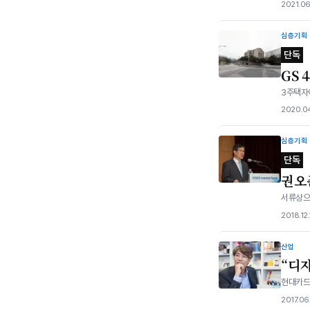
2021.06
심층기획
단독
GS 
3주택자여
2020.04
심층기획
단독
권오
서류상으
2018.12
산업
“디
현대카드,
2017.06