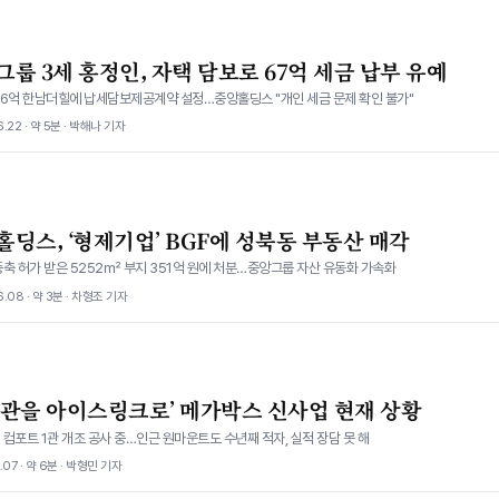
룹 3세 홍정인, 자택 담보로 67억 세금 납부 유예
76억 한남더힐에 납세담보제공계약 설정…중앙홀딩스 "개인 세금 문제 확인 불가"
.22 · 약 5분 · 박해나 기자
홀딩스, ‘형제기업’ BGF에 성북동 부동산 매각
축 허가 받은 5252㎡ 부지 351억 원에 처분…중앙그룹 자산 유동화 가속화
.08 · 약 3분 · 차형조 기자
화관을 아이스링크로’ 메가박스 신사업 현재 상황
컴포트 1관 개조 공사 중…인근 원마운트도 수년째 적자, 실적 장담 못 해
.07 · 약 6분 · 박형민 기자