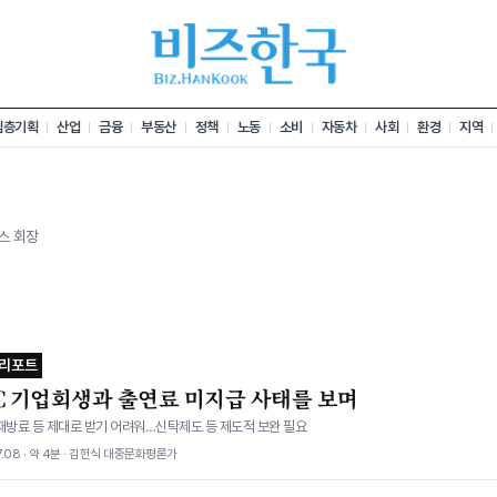
심층기획
산업
금융
부동산
정책
노동
소비
자동차
사회
환경
지역
스 회장
 리포트
BC 기업회생과 출연료 미지급 사태를 보며
재방료 등 제대로 받기 어려워…신탁제도 등 제도적 보완 필요
7.08 · 약 4분 · 김헌식 대중문화평론가