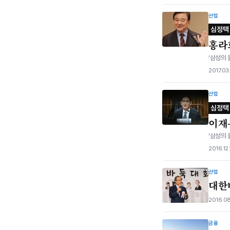
산업
심정택
홍라
‘삼성의 
2017.03
산업
심정택
이재용
‘삼성의 
2016.12
산업
대한
2016.08
금융