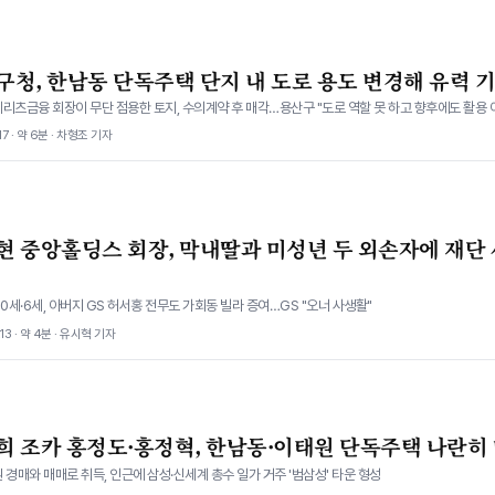
구청, 한남동 단독주택 단지 내 도로 용도 변경해 유력 
리츠금융 회장이 무단 점용한 토지, 수의계약 후 매각…용산구 "도로 역할 못 하고 향후에도 활용 
.17 · 약 6분 · 차형조 기자
현 중앙홀딩스 회장, 막내딸과 미성년 두 외손자에 재단
10세·6세, 아버지 GS 허서홍 전무도 가회동 빌라 증여…GS "오너 사생활"
.13 · 약 4분 · 유시혁 기자
희 조카 홍정도·홍정혁, 한남동·이태원 단독주택 나란히
 경매와 매매로 취득, 인근에 삼성·신세계 총수 일가 거주 '범삼성' 타운 형성