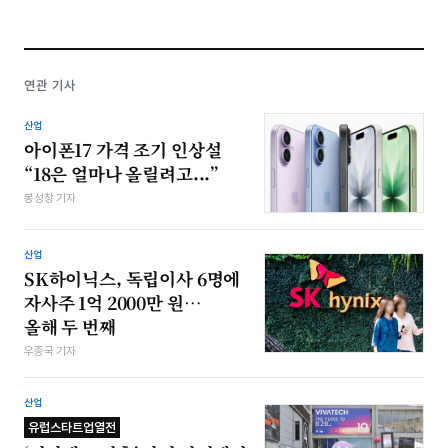
연관 기사
산업
아이폰17 가격 조기 인상설
“18은 얼마나 올릴려고...”
봉성창 기자
산업
SK하이닉스, 독립이사 6명에
자사주 1억 2000만 원…
올해 두 번째
우종국 기자
산업
유럽스타트업열전