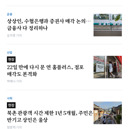
금융
상상인, 수협은행과 증권사 매각 논의…
금융사 다 정리하나
심지영 기자
산업
현장
22일 만에 다시 문 연 홈플러스, 점포
매각도 본격화
박해나 기자
사회
현장
북촌 관광객 시간 제한 1년 5개월, 주민은
반기고 상인은 울상
정원혁 기자