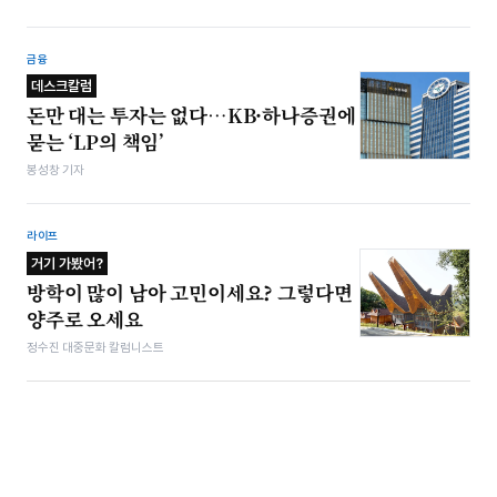
금융
데스크칼럼
돈만 대는 투자는 없다…KB·하나증권에
묻는 ‘LP의 책임’
봉성창 기자
라이프
거기 가봤어?
방학이 많이 남아 고민이세요? 그렇다면
양주로 오세요
정수진 대중문화 칼럼니스트