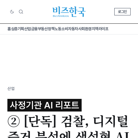
로그인
홈
심층기획
산업
금융
부동산
정책
노동
소비
자동차
사회
환경
지역
라이프
산업
사정기관 AI 리포트
② [단독] 검찰, 디지털
증거 분석에 생성형 AI