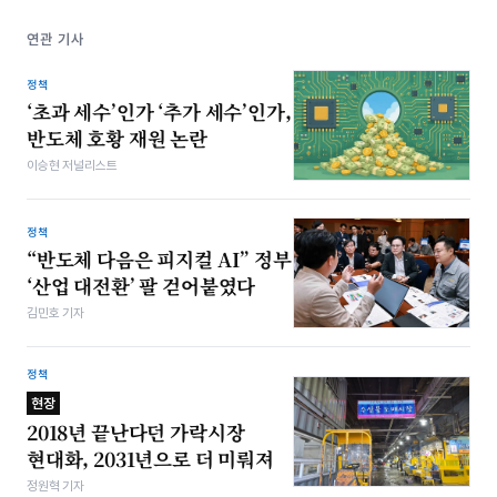
연관 기사
정책
‘초과 세수’인가 ‘추가 세수’인가,
반도체 호황 재원 논란
이승현 저널리스트
정책
“반도체 다음은 피지컬 AI” 정부
‘산업 대전환’ 팔 걷어붙였다
김민호 기자
정책
현장
2018년 끝난다던 가락시장
현대화, 2031년으로 더 미뤄져
정원혁 기자