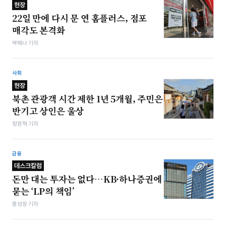
현장
22일 만에 다시 문 연 홈플러스, 점포
매각도 본격화
박해나 기자
사회
현장
북촌 관광객 시간 제한 1년 5개월, 주민은
반기고 상인은 울상
정원혁 기자
금융
데스크칼럼
돈만 대는 투자는 없다…KB·하나증권에
묻는 ‘LP의 책임’
봉성창 기자