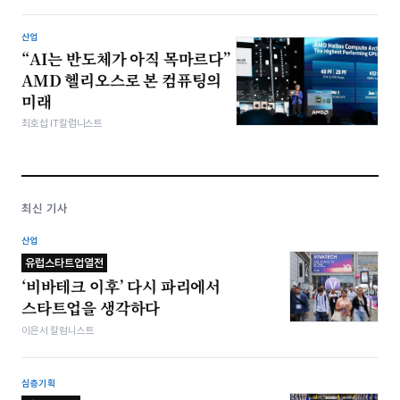
산업
“AI는 반도체가 아직 목마르다”
AMD 헬리오스로 본 컴퓨팅의
미래
최호섭 IT칼럼니스트
최신 기사
산업
유럽스타트업열전
‘비바테크 이후’ 다시 파리에서
스타트업을 생각하다
이은서 칼럼니스트
심층기획