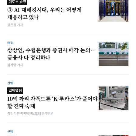
미토스 쇼크
③ AI 대해킹시대, 우리는 어떻게
대응하고 있나
강은경 기자
금융
상상인, 수협은행과 증권사 매각 논의…
금융사 다 정리하나
심지영 기자
산업
밀덕텔링
10억 짜리 자폭드론 ‘K-루카스’가 풀어야
할 진짜 숙제
김민석 한국국방안보포럼 연구위원
산업