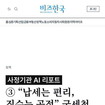
로그인
홈
심층기획
산업
금융
부동산
정책
노동
소비
자동차
사회
환경
지역
라이프
정책
사정기관 AI 리포트
③ “납세는 편리,
징수는 공정” 국세청