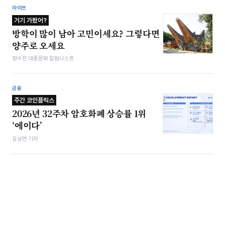
라이프
거기 가봤어?
방학이 많이 남아 고민이세요? 그렇다면
양주로 오세요
정수진 대중문화 칼럼니스트
금융
주간 코인플릭스
2026년 32주차 암호화폐 상승률 1위
‘에이다’
김상연 기자