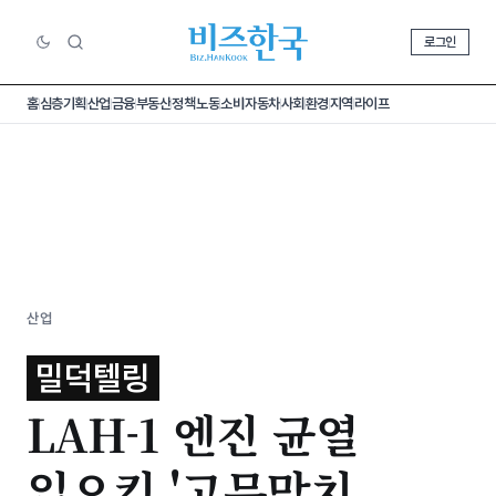
로그인
홈
심층기획
산업
금융
부동산
정책
노동
소비
자동차
사회
환경
지역
라이프
산업
밀덕텔링
LAH-1 엔진 균열
일으킨 '고무망치