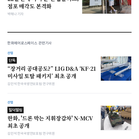
점포 매각도 본격화
박해나 기자
한화에어로스페이스 관련기사
산업
단독
“장거리 공대공도?” LIG D&A ‘KF-21
미사일 토탈 패키지’ 최초 공개
김민석 한국국방안보포럼 연구위원
산업
밀덕텔링
한화, '드론 막는 지휘장갑차' N-MCV
최초 공개
김민석 한국국방안보포럼 연구위원