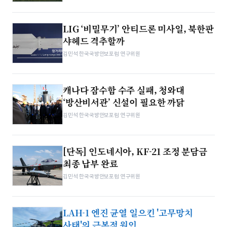
LIG ‘비밀무기’ 안티드론 미사일, 북한판
샤헤드 격추할까
김민석 한국국방안보포럼 연구위원
캐나다 잠수함 수주 실패, 청와대
‘방산비서관’ 신설이 필요한 까닭
김민석 한국국방안보포럼 연구위원
[단독] 인도네시아, KF-21 조정 분담금
최종 납부 완료
김민석 한국국방안보포럼 연구위원
LAH-1 엔진 균열 일으킨 '고무망치
사태'의 근본적 원인