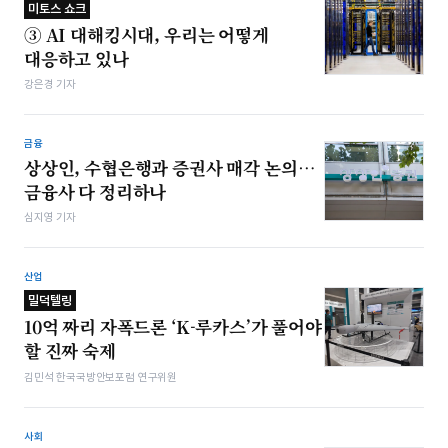
미토스 쇼크
③ AI 대해킹시대, 우리는 어떻게
대응하고 있나
강은경 기자
금융
상상인, 수협은행과 증권사 매각 논의…
금융사 다 정리하나
심지영 기자
산업
밀덕텔링
10억 짜리 자폭드론 ‘K-루카스’가 풀어야
할 진짜 숙제
김민석 한국국방안보포럼 연구위원
사회