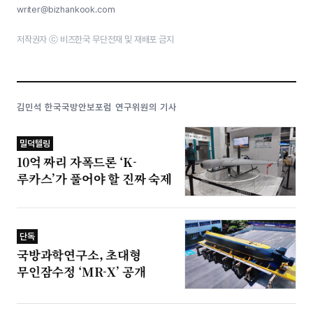
writer@bizhankook.com
저작권자 ⓒ 비즈한국 무단전재 및 재배포 금지
김민석 한국국방안보포럼 연구위원의 기사
밀덕텔링
10억 짜리 자폭드론 ‘K-
루카스’가 풀어야 할 진짜 숙제
단독
국방과학연구소, 초대형
무인잠수정 ‘MR-X’ 공개