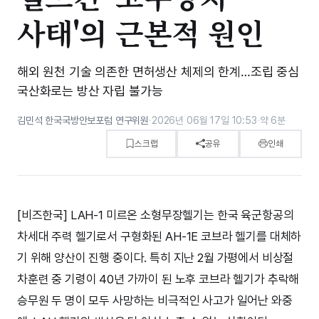
사태'의 근본적 원인
해외 원천 기술 의존한 면허생산 체제의 한계…조립 중심
국산화로는 방산 자립 불가능
김민석 한국국방안보포럼 연구위원
·
2026년 06월 17일 10:53
·
약 6분
스크랩
공유
인쇄
[비즈한국] LAH-1 미르온 소형무장헬기는 한국 육군항공의
차세대 주력 헬기로서 구형화된 AH-1E 코브라 헬기를 대체하
기 위해 양산이 진행 중이다. 특히 지난 2월 가평에서 비상절
차훈련 중 기령이 40년 가까이 된 노후 코브라 헬기가 추락해
승무원 두 명이 모두 사망하는 비극적인 사고가 일어난 와중