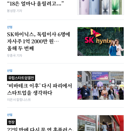
“18은 얼마나 올릴려고...”
봉성창 기자
산업
SK하이닉스, 독립이사 6명에
자사주 1억 2000만 원…
올해 두 번째
우종국 기자
산업
유럽스타트업열전
‘비바테크 이후’ 다시 파리에서
스타트업을 생각하다
이은서 칼럼니스트
산업
현장
22일 만에 다시 문 연 홈플러스,