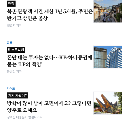
현장
북촌 관광객 시간 제한 1년 5개월, 주민은
반기고 상인은 울상
정원혁 기자
금융
데스크칼럼
돈만 대는 투자는 없다…KB·하나증권에
묻는 ‘LP의 책임’
봉성창 기자
라이프
거기 가봤어?
방학이 많이 남아 고민이세요? 그렇다면
양주로 오세요
정수진 대중문화 칼럼니스트