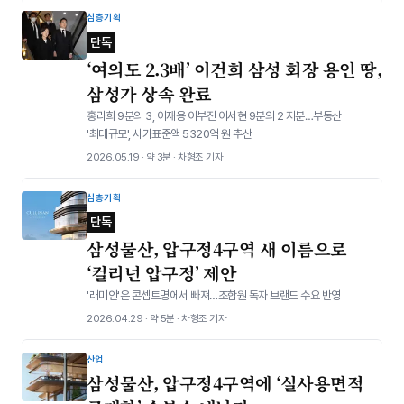
심층기획
단독
‘여의도 2.3배’ 이건희 삼성 회장 용인 땅,
삼성가 상속 완료
홍라희 9분의 3, 이재용 이부진 이서현 9분의 2 지분…부동산
'최대규모', 시가표준액 5320억 원 추산
2026.05.19 · 약 3분 · 차형조 기자
심층기획
단독
삼성물산, 압구정4구역 새 이름으로
‘컬리넌 압구정’ 제안
'래미안'은 콘셉트명에서 빠져…조합원 독자 브랜드 수요 반영
2026.04.29 · 약 5분 · 차형조 기자
산업
삼성물산, 압구정4구역에 ‘실사용면적