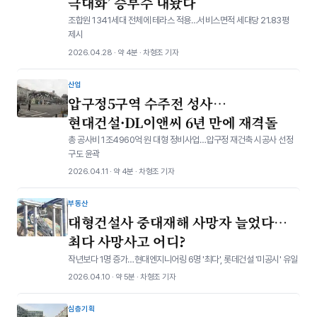
극대화’ 승부수 내놨다
조합원 1341세대 전체에 테라스 적용…서비스면적 세대당 21.83평
제시
2026.04.28 · 약 4분 · 차형조 기자
산업
압구정5구역 수주전 성사…
현대건설·DL이앤씨 6년 만에 재격돌
총 공사비 1조4960억 원 대형 정비사업…압구정 재건축 시공사 선정
구도 윤곽
2026.04.11 · 약 4분 · 차형조 기자
부동산
대형건설사 중대재해 사망자 늘었다…
최다 사망사고 어디?
작년보다 1명 증가…현대엔지니어링 6명 '최다', 롯데건설 '미공시' 유일
2026.04.10 · 약 5분 · 차형조 기자
심층기획