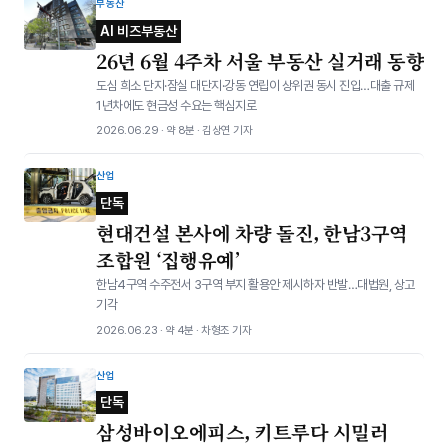
부동산
AI 비즈부동산
26년 6월 4주차 서울 부동산 실거래 동향
도심 희소 단지·잠실 대단지·강동 연립이 상위권 동시 진입…대출 규제
1년차에도 현금성 수요는 핵심지로
2026.06.29 · 약 8분 · 김상연 기자
산업
단독
현대건설 본사에 차량 돌진, 한남3구역
조합원 ‘집행유예’
한남4구역 수주전서 3구역 부지 활용안 제시하자 반발…대법원, 상고
기각
2026.06.23 · 약 4분 · 차형조 기자
산업
단독
삼성바이오에피스, 키트루다 시밀러