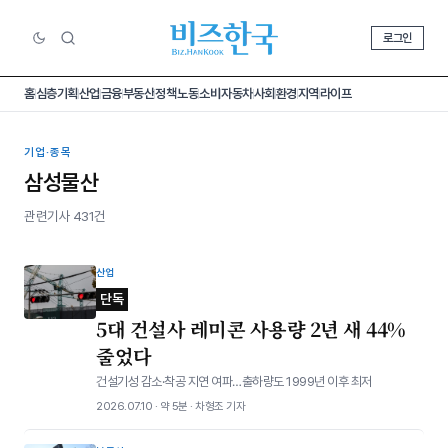
로그인
홈
심층기획
산업
금융
부동산
정책
노동
소비
자동차
사회
환경
지역
라이프
기업·종목
삼성물산
관련기사 431건
산업
단독
5대 건설사 레미콘 사용량 2년 새 44%
줄었다
건설기성 감소·착공 지연 여파…출하량도 1999년 이후 최저
2026.07.10 · 약 5분 · 차형조 기자