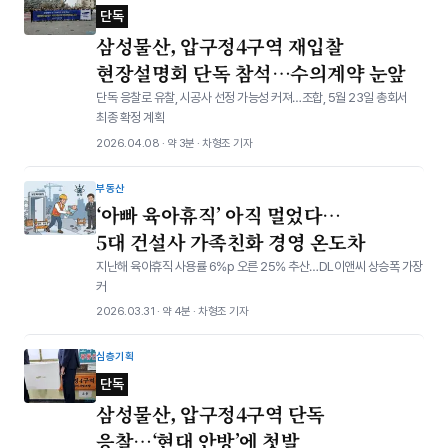
단독
삼성물산, 압구정4구역 재입찰
현장설명회 단독 참석…수의계약 눈앞
단독 응찰로 유찰, 시공사 선정 가능성 커져…조합, 5월 23일 총회서
최종 확정 계획
2026.04.08 · 약 3분 · 차형조 기자
부동산
‘아빠 육아휴직’ 아직 멀었다…
5대 건설사 가족친화 경영 온도차
지난해 육아휴직 사용률 6%p 오른 25% 추산…DL이앤씨 상승폭 가장
커
2026.03.31 · 약 4분 · 차형조 기자
심층기획
단독
삼성물산, 압구정4구역 단독
응찰…‘현대 안방’에 첫발