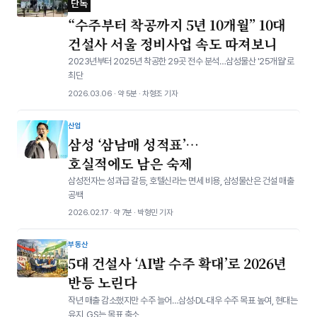
단독
“수주부터 착공까지 5년 10개월” 10대
건설사 서울 정비사업 속도 따져보니
2023년부터 2025년 착공한 29곳 전수 분석…삼성물산 '25개월'로
최단
2026.03.06 · 약 5분 · 차형조 기자
산업
삼성 ‘삼남매 성적표’…
호실적에도 남은 숙제
삼성전자는 성과급 갈등, 호텔신라는 면세 비용, 삼성물산은 건설 매출
공백
2026.02.17 · 약 7분 · 박형민 기자
부동산
5대 건설사 ‘AI발 수주 확대’로 2026년
반등 노린다
작년 매출 감소했지만 수주 늘어…삼성·DL·대우 수주 목표 높여, 현대는
유지, GS는 목표 축소