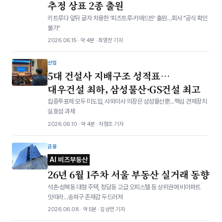
추정 상표 2종 출원
키트루다 앞뒤 글자 차용한 '피즈트루·키애드반' 출원…회사 "공식 확인
불가"
2026.06.15 · 약 4분 · 최영찬 기자
산업
5대 건설사 지배구조 성적표…
대우건설 최하, 삼성물산·GS건설 최고
집중투표제 모두 미도입, 사외이사 의장은 삼성물산뿐…핵심 견제장치
실효성 과제
2026.06.10 · 약 4분 · 차형조 기자
금융
AI 비즈부동산
26년 6월 1주차 서울 부동산 실거래 동향
석촌·성북동 대형 주택, 청담동 고급 오피스텔 등 상위권에 비아파트
잇따라…송파구 존재감 두드러져
2026.06.08 · 약 5분 · 김상연 기자