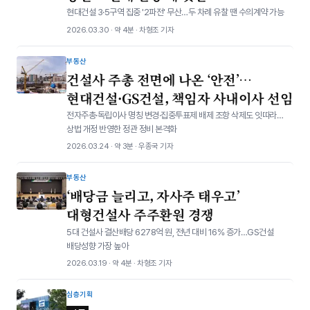
현대건설 3·5구역 집중 '2파전' 무산…두 차례 유찰 땐 수의계약 가능
2026.03.30 · 약 4분 · 차형조 기자
부동산
건설사 주총 전면에 나온 ‘안전’…
현대건설·GS건설, 책임자 사내이사 선임
전자주총·독립이사 명칭 변경·집중투표제 배제 조항 삭제도 잇따라…
상법 개정 반영한 정관 정비 본격화
2026.03.24 · 약 3분 · 우종국 기자
부동산
‘배당금 늘리고, 자사주 태우고’
대형건설사 주주환원 경쟁
5대 건설사 결산배당 6278억 원, 전년 대비 16% 증가…GS건설
배당성향 가장 높아
2026.03.19 · 약 4분 · 차형조 기자
심층기획