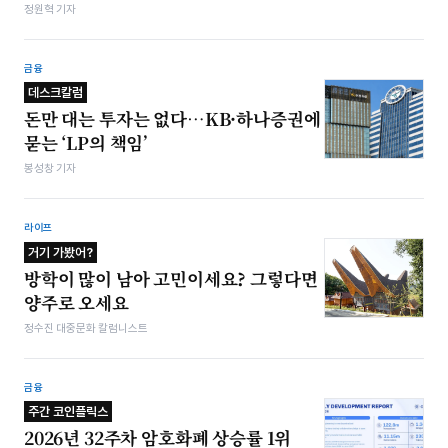
정원혁 기자
금융
데스크칼럼
돈만 대는 투자는 없다…KB·하나증권에
묻는 ‘LP의 책임’
봉성창 기자
라이프
거기 가봤어?
방학이 많이 남아 고민이세요? 그렇다면
양주로 오세요
정수진 대중문화 칼럼니스트
금융
주간 코인플릭스
2026년 32주차 암호화폐 상승률 1위