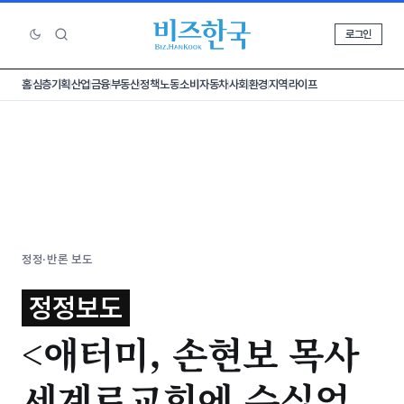
로그인
홈
심층기획
산업
금융
부동산
정책
노동
소비
자동차
사회
환경
지역
라이프
정정·반론 보도
정정보도
<애터미, 손현보 목사
세계로교회에 수십억