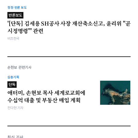
정정·반론 보도
반론보도
'[단독] 김세용 SH공사 사장 재산축소신고, 윤리위 "곧
시정명령"' 관련
비즈한국
손현보 관련기사
심층기획
단독
애터미, 손현보 목사 세계로교회에
수십억 대출 및 부동산 매입 계획
전다현 기자
최신 기사