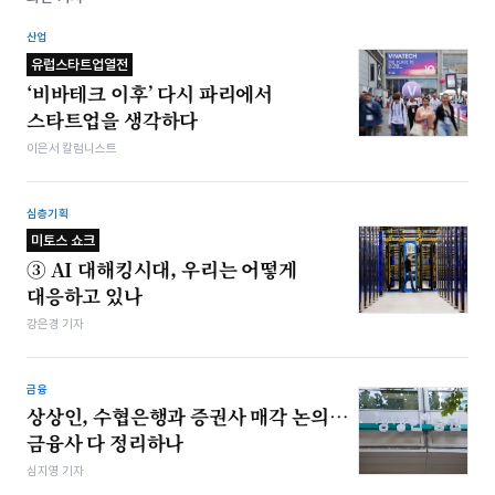
산업
유럽스타트업열전
‘비바테크 이후’ 다시 파리에서
스타트업을 생각하다
이은서 칼럼니스트
심층기획
미토스 쇼크
③ AI 대해킹시대, 우리는 어떻게
대응하고 있나
강은경 기자
금융
상상인, 수협은행과 증권사 매각 논의…
금융사 다 정리하나
심지영 기자