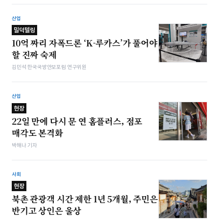
산업
밀덕텔링
10억 짜리 자폭드론 ‘K-루카스’가 풀어야
할 진짜 숙제
김민석 한국국방안보포럼 연구위원
산업
현장
22일 만에 다시 문 연 홈플러스, 점포
매각도 본격화
박해나 기자
사회
현장
북촌 관광객 시간 제한 1년 5개월, 주민은
반기고 상인은 울상