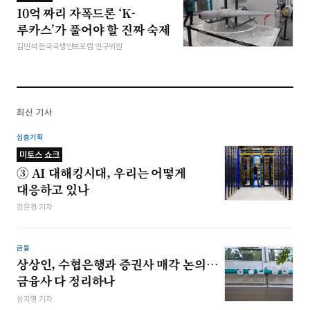
10억 짜리 자폭드론 ‘K-
루카스’가 풀어야 할 진짜 숙제
김민석 한국국방안보포럼 연구위원
최신 기사
심층기획
미토스 쇼크
③ AI 대해킹시대, 우리는 어떻게
대응하고 있나
강은경 기자
금융
상상인, 수협은행과 증권사 매각 논의…
금융사 다 정리하나
심지영 기자