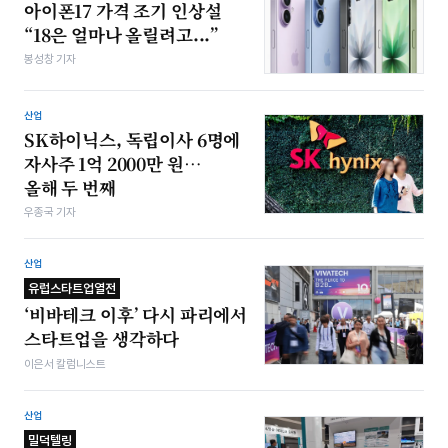
아이폰17 가격 조기 인상설
“18은 얼마나 올릴려고...”
봉성창 기자
산업
SK하이닉스, 독립이사 6명에
자사주 1억 2000만 원…
올해 두 번째
우종국 기자
산업
유럽스타트업열전
‘비바테크 이후’ 다시 파리에서
스타트업을 생각하다
이은서 칼럼니스트
산업
밀덕텔링