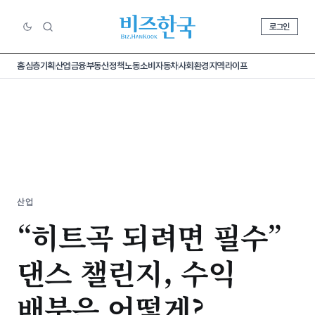
로그인
홈
심층기획
산업
금융
부동산
정책
노동
소비
자동차
사회
환경
지역
라이프
산업
“히트곡 되려면 필수”
댄스 챌린지, 수익
배분은 어떻게?