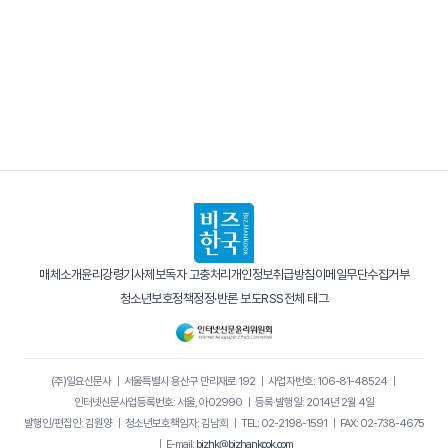
매체소개
윤리강령
기사제보
독자 고충처리
개인정보취급방침
이메일무단수집거부
청소년보호정책
정정·반론 보도
RSS
전체 태그
(주)일요신문사
｜
서울특별시 용산구 만리재로 192
｜
사업자번호: 106-81-48524
｜
인터넷신문사업등록번호: 서울, 아02990
｜
등록·발행일: 2014년 2월 4일
발행인/편집인: 김원양
｜
청소년보호책임자: 김남희
｜
TEL: 02-2198-1591
｜
FAX: 02-738-4675
｜
E-mail:
bizhk@bizhankook.com