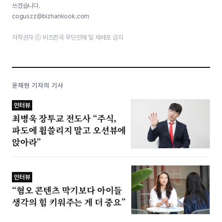
쓰겠습니다.
coguszz@bizhankook.com
저작권자 ⓒ 비즈한국 무단전재 및 재배포 금지
윤채현 기자의 기사
인터뷰
최병욱 장투교 전도사 “주식,
파도에 휩쓸리지 말고 오션뷰에
앉아라”
인터뷰
“혐오 콘텐츠 막기보다 아이들
생각의 힘 키워주는 게 더 중요”