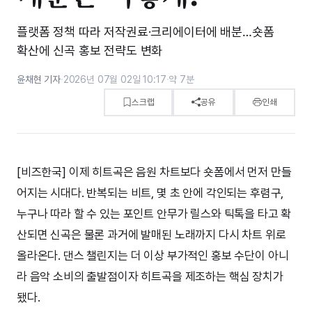
플랫폼 정책 따라 저작권료·크리에이터에 배분…숏폼
확산에 신곡 홍보 전략도 변화
윤채현 기자
·
2026년 07월 02일 10:17
·
약 7분
스크랩
공유
인쇄
[비즈한국] 이제 히트곡은 음원 차트보다 숏폼에서 먼저 만들
어지는 시대다. 반복되는 비트, 몇 초 안에 각인되는 후렴구,
누구나 따라 할 수 있는 포인트 안무가 릴스와 틱톡을 타고 확
산되면 신곡은 물론 과거에 발매된 노래까지 다시 차트 위로
올라온다. 댄스 챌린지는 더 이상 부가적인 홍보 수단이 아니
라 음악 소비의 출발점이자 히트곡을 제조하는 핵심 장치가
됐다.