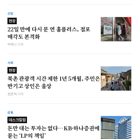
산업
현장
22일 만에 다시 문 연 홈플러스, 점포
매각도 본격화
박해나 기자
사회
현장
북촌 관광객 시간 제한 1년 5개월, 주민은
반기고 상인은 울상
정원혁 기자
금융
데스크칼럼
돈만 대는 투자는 없다…KB·하나증권에
묻는 ‘LP의 책임’