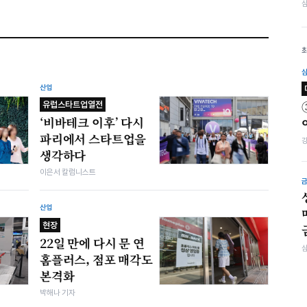
산업
유럽스타트업열전
‘비바테크 이후’ 다시
파리에서 스타트업을
생각하다
이은서 칼럼니스트
산업
현장
22일 만에 다시 문 연
홈플러스, 점포 매각도
본격화
박해나 기자