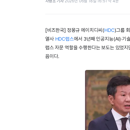
차형조 기자
·
2026년 06월 18일 16:51
·
약 4분
[비즈한국] 정몽규 에이치디씨(
HDC
)그룹 
열사
HDC랩스
에서 3년째 인공지능(AI)·기
랩스 자문 역할을 수행한다는 보도는 있었지만
음이다.