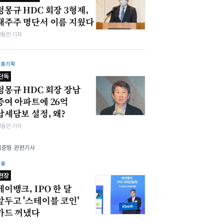
정몽규 HDC 회장 3형제,
대주주 명단서 이름 지웠다
정동민 기자
심층기획
단독
정몽규 HDC 회장 장남
증여 아파트에 26억
납세담보 설정, 왜?
정동민 기자
이준형 관련기사
금융
현장
케이뱅크, IPO 한 달
앞두고 '스테이블 코인'
카드 꺼냈다