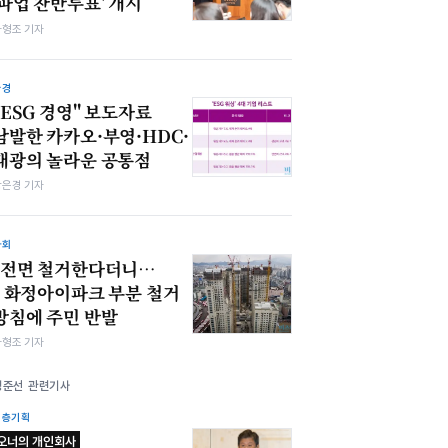
'파업 찬반투표' 개시
차형조 기자
환경
"ESG 경영" 보도자료
남발한 카카오·부영·HDC·
태광의 놀라운 공통점
강은경 기자
사회
"전면 철거한다더니…
" 화정아이파크 부분 철거
방침에 주민 반발
차형조 기자
정준선 관련기사
심층기획
오너의 개인회사