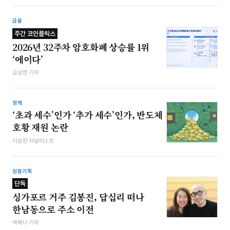
금융
주간 코인플릭스
2026년 32주차 암호화폐 상승률 1위
‘에이다’
김상연 기자
정책
‘초과 세수’인가 ‘추가 세수’인가, 반도체
호황 재원 논란
이승현 저널리스트
심층기획
단독
싱가포르 거주 김봉진, 답십리 떠나
한남동으로 주소 이전
박해나 기자