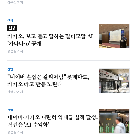
강은경 기자
산업
현장
카카오, 보고 듣고 말하는 멀티모달 AI
'카나나-o' 공개
강은경 기자
산업
"네이버 손잡은 컬리처럼" 롯데마트,
카카오 타고 반등 노린다
박해나 기자
산업
네이버·카카오 나란히 역대급 실적 달성,
관건은 'AI 수익화'
강은경 기자