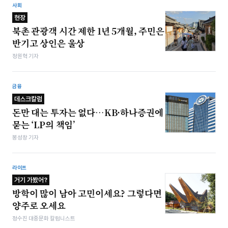
사회
현장
북촌 관광객 시간 제한 1년 5개월, 주민은
반기고 상인은 울상
정원혁 기자
금융
데스크칼럼
돈만 대는 투자는 없다…KB·하나증권에
묻는 ‘LP의 책임’
봉성창 기자
라이프
거기 가봤어?
방학이 많이 남아 고민이세요? 그렇다면
양주로 오세요
정수진 대중문화 칼럼니스트