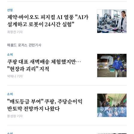
산업
제약·바이오도 피지컬 AI 열풍 "AI가
설계하고 로봇이 24시간 실험"
최영찬 기자
해롤드 로저스 관련기사
소비
쿠팡 대표 새벽배송 체험했지만…
"현장과 괴리" 지적
박해나 기자
소비
"매도등급 부여" 쿠팡, 주당순이익
반토막 전망까지 나왔다
봉성창 기자
소비