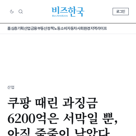
로그인
홈
심층기획
산업
금융
부동산
정책
노동
소비
자동차
사회
환경
지역
라이프
산업
쿠팡 때린 과징금
6200억은 서막일 뿐,
아직 줄줄이 남았다