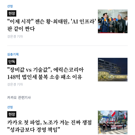
산업
현장
"이제 시작" 젠슨 황·최태원, 'AI 인프라'
판 같이 짠다
강은경 기자
심층기획
단독
"장비값 vs 기술값", 에릭슨코리아
148억 법인세 불복 소송 패소 이유
강은경 기자
카카오 관련기사
산업
현장
카카오 첫 파업, 노조가 겨눈 진짜 쟁점
"성과급보다 경영 책임"