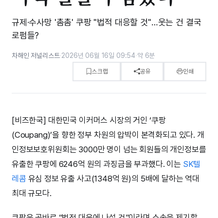
규제·수사망 '촘촘' ​쿠팡 "법적 대응할 것"…웃는 건 결국
로펌들?
차해인 저널리스트
·
2026년 06월 16일 09:54
·
약 6분
스크랩
공유
인쇄
[비즈한국] 대한민국 이커머스 시장의 거인 ‘쿠팡
(Coupang)’을 향한 정부 차원의 압박이 본격화되고 있다. 개
인정보보호위원회는 3000만 명이 넘는 회원들의 개인정보를
유출한 쿠팡에 6246억 원의 과징금을 부과했다. 이는
SK텔
레콤
유심 정보 유출 사고(1348억 원)의 5배에 달하는 역대
최대 규모다.
쿠팡은 곧바로 “법적 대응에 나설 것”이라며 소송을 제기할