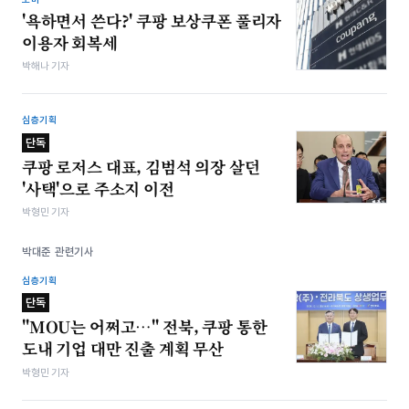
'욕하면서 쓴다?' 쿠팡 보상쿠폰 풀리자
이용자 회복세
박해나 기자
심층기획
단독
쿠팡 로저스 대표, 김범석 의장 살던
'사택'으로 주소지 이전
박형민 기자
박대준 관련기사
심층기획
단독
"MOU는 어쩌고…" 전북, 쿠팡 통한
도내 기업 대만 진출 계획 무산
박형민 기자