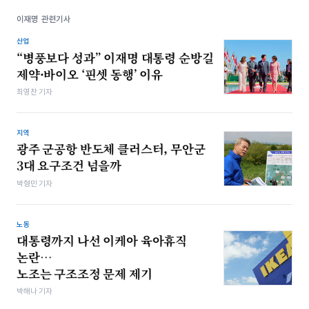
이재명 관련기사
산업
“병풍보다 성과” 이재명 대통령 순방길
제약·바이오 ‘핀셋 동행’ 이유
최영찬 기자
지역
광주 군공항 반도체 클러스터, 무안군
3대 요구조건 넘을까
박형민 기자
노동
대통령까지 나선 이케아 육아휴직
논란…
노조는 구조조정 문제 제기
박해나 기자