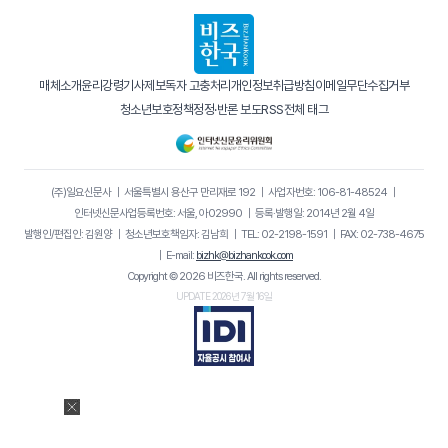
매체소개
윤리강령
기사제보
독자 고충처리
개인정보취급방침
이메일무단수집거부
청소년보호정책
정정·반론 보도
RSS
전체 태그
(주)일요신문사
｜
서울특별시 용산구 만리재로 192
｜
사업자번호: 106-81-48524
｜
인터넷신문사업등록번호: 서울, 아02990
｜
등록·발행일: 2014년 2월 4일
발행인/편집인: 김원양
｜
청소년보호책임자: 김남희
｜
TEL: 02-2198-1591
｜
FAX: 02-738-4675
｜
E-mail:
bizhk@bizhankook.com
Copyright © 2026 비즈한국. All rights reserved.
UPDATE 2026년 7월 16일