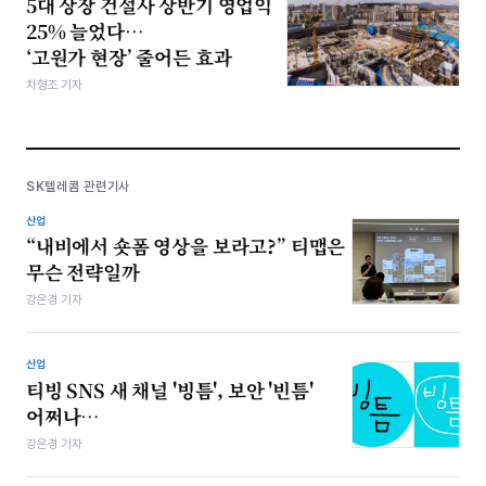
5대 상장 건설사 상반기 영업익
25% 늘었다…
‘고원가 현장’ 줄어든 효과
차형조 기자
SK텔레콤 관련기사
산업
“내비에서 숏폼 영상을 보라고?” 티맵은
무슨 전략일까
강은경 기자
산업
티빙 SNS 새 채널 '빙틈', 보안 '빈틈'
어쩌나…
강은경 기자