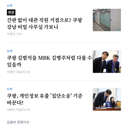
소비
현장
간판 없이 대관 직원 거점으로? 쿠팡
강남 비밀 사무실 가보니
박형민 기자
소비
쿠팡 김범석을 MBK 김병주처럼 다룰 수
있을까
차해인 저널리스트
소비
쿠팡, 개인정보 유출 '집단소송' 기준
바꾼다?
차해인 저널리스트
김범석 관련기사