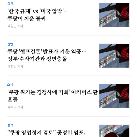
정책
'한국 규제' vs '미국 압박'…
쿠팡이 끼운 불씨
박형민 기자
산업
쿠팡 '셀프결론' 발표가 키운 역풍…
정부·수사기관과 정면충돌
박형민 기자
소비
'쿠팡 위기는 경쟁사에 기회' 이커머스 판
흔들
박해나 기자
정책
"쿠팡 영업정지 검토" 공정위 엄포,