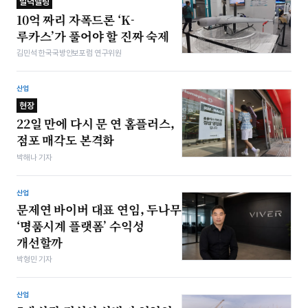
밀덕텔링
10억 짜리 자폭드론 ‘K-
루카스’가 풀어야 할 진짜 숙제
김민석 한국국방안보포럼 연구위원
산업
현장
22일 만에 다시 문 연 홈플러스,
점포 매각도 본격화
박해나 기자
산업
문제연 바이버 대표 연임, 두나무
‘명품시계 플랫폼’ 수익성
개선할까
박형민 기자
산업