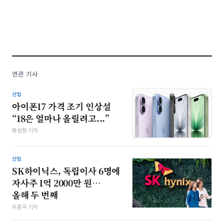
연관 기사
산업
아이폰17 가격 조기 인상설
“18은 얼마나 올릴려고...”
봉성창 기자
산업
SK하이닉스, 독립이사 6명에
자사주 1억 2000만 원…
올해 두 번째
우종국 기자