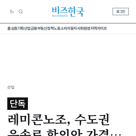
로그인
홈
심층기획
산업
금융
부동산
정책
노동
소비
자동차
사회
환경
지역
라이프
산업
단독
레미콘노조, 수도권
운송료 합의안 가결…