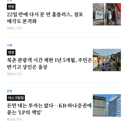
현장
22일 만에 다시 문 연 홈플러스, 점포
매각도 본격화
박해나 기자
사회
현장
북촌 관광객 시간 제한 1년 5개월, 주민은
반기고 상인은 울상
정원혁 기자
금융
데스크칼럼
돈만 대는 투자는 없다…KB·하나증권에
묻는 ‘LP의 책임’
봉성창 기자