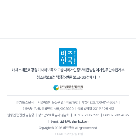
매체소개
윤리강령
기사제보
독자 고충처리
개인정보취급방침
이메일무단수집거부
청소년보호정책
정정·반론 보도
RSS
전체 태그
(주)일요신문사
｜
서울특별시 용산구 만리재로 192
｜
사업자번호: 106-81-48524
｜
인터넷신문사업등록번호: 서울, 아02990
｜
등록·발행일: 2014년 2월 4일
발행인/편집인: 김원양
｜
청소년보호책임자: 김남희
｜
TEL: 02-2198-1591
｜
FAX: 02-738-4675
｜
E-mail:
bizhk@bizhankook.com
Copyright © 2026 비즈한국. All rights reserved.
UPDATE 2026년 7월 16일