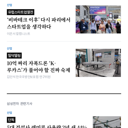
산업
유럽스타트업열전
‘비바테크 이후’ 다시 파리에서
스타트업을 생각하다
이은서 칼럼니스트
산업
밀덕텔링
10억 짜리 자폭드론 ‘K-
루카스’가 풀어야 할 진짜 숙제
김민석 한국국방안보포럼 연구위원
삼성전자 관련기사
산업
단독
5대 건설사 레미콘 사용량 2년 새 44%