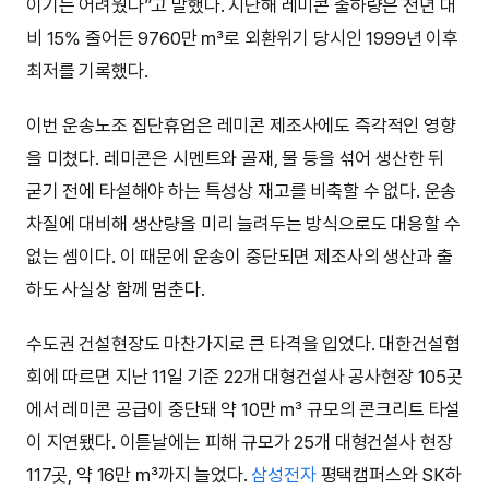
이기는 어려웠다”고 말했다. 지난해 레미콘 출하량은 전년 대
비 15% 줄어든 9760만 ㎥로 외환위기 당시인 1999년 이후
최저를 기록했다.
이번 운송노조 집단휴업은 레미콘 제조사에도 즉각적인 영향
을 미쳤다. 레미콘은 시멘트와 골재, 물 등을 섞어 생산한 뒤
굳기 전에 타설해야 하는 특성상 재고를 비축할 수 없다. 운송
차질에 대비해 생산량을 미리 늘려두는 방식으로도 대응할 수
없는 셈이다. 이 때문에 운송이 중단되면 제조사의 생산과 출
하도 사실상 함께 멈춘다.
수도권 건설현장도 마찬가지로 큰 타격을 입었다. 대한건설협
회에 따르면 지난 11일 기준 22개 대형건설사 공사현장 105곳
에서 레미콘 공급이 중단돼 약 10만 ㎥ 규모의 콘크리트 타설
이 지연됐다. 이튿날에는 피해 규모가 25개 대형건설사 현장
117곳, 약 16만 ㎥까지 늘었다.
삼성전자
평택캠퍼스와 SK하