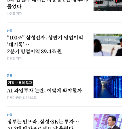
줄었다
차형조 기자
산업
“100조” 삼성전자, 상반기 영업이익
‘대기록’…
2분기 영업이익 89.4조 원
강은경 기자
금융
가장 보통의 투자
AI 과잉투자 논란, 어떻게 봐야할까
김세아 금융 칼럼니스트
산업
정부는 인프라, 삼성·SK는 투자…
AI 3대 메가프로젝트 닻 올렸다