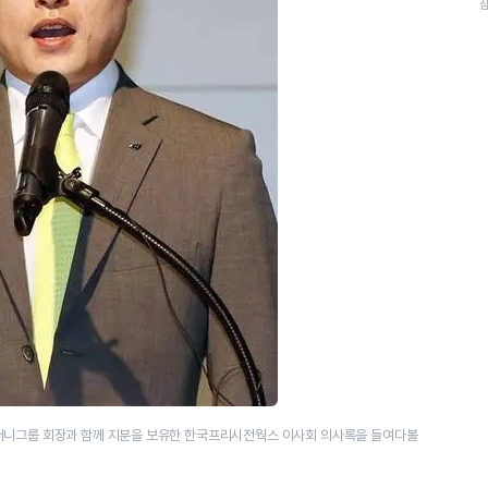
컴퍼니그룹 회장과 함께 지분을 보유한 한국프리시전웍스 이사회 의사록을 들여다볼