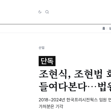
홈
산업
단독
조현식, 조현범 
들여다본다…법원
2018~2024년 한국프리시전웍스 임원
가처분은 기각