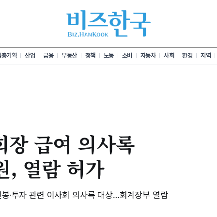
심층기획
산업
금융
부동산
정책
노동
소비
자동차
사회
환경
지역
회장 급여 의사록
, 열람 허가
 연봉·투자 관련 이사회 의사록 대상…회계장부 열람