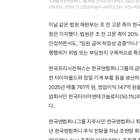
조현범 한국앤컴퍼니그룹 회장. 한국프리시전웍스 지분은 한
(29.9%), 조현식 전 고문(20%)이 나눠갖고 있다. 사진=박
이날 같은 법원 재판부는 조 전 고문 측이 
청은 기각했다. 법원은 조 전 고문 측이 20
인정하면서도, “임원 급여 적정성 검증”이나
행행위가 위법 또는 부당한지 구체적으로 특
한국프리시전웍스는 한국앤컴퍼니그룹의 금형 
한 타이어몰드와 정밀 기계 부품 등을 생산하고 
2025년 매출 761억 원, 영업이익 147
업회사인 한국타이어앤테크놀로지(50.1%)와 조
다.
한국앤컴퍼니그룹 지주사인 한국앤컴퍼니 최대
년 한국앤컴퍼니 주식 전량을 차남 조현범 회