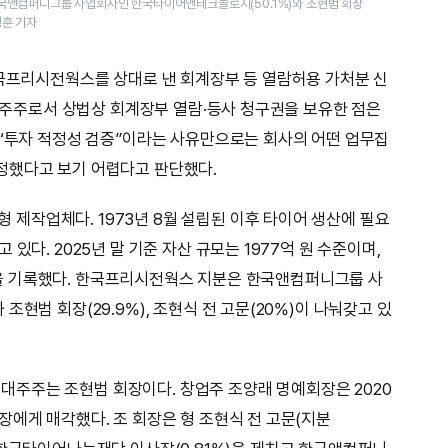
국앤컴퍼니그룹 사업회사인 한국타이어앤테크놀로지(50.1%)와 조현범 회장
정훈 기자
한국프리시전웍스를 상대로 낸 회계장부 등 열람허용 가처분 신
% 주주로서 상법상 회계장부 열람·등사 청구권을 보유한 점은
 “투자 적정성 검증”이라는 사유만으로는 회사의 어떤 업무집
정했다고 보기 어렵다고 판단했다.
제작업체다. 1973년 8월 설립된 이후 타이어 생산에 필요
있다. 2025년 말 기준 자산 규모는 1977억 원 수준이며,
억 원을 기록했다. 한국프리시전웍스 지분은 한국앤컴퍼니그룹 사
현범 회장(29.9%), 조현식 전 고문(20%)이 나눠갖고 있
주주는 조현범 회장이다. 창업주 조양래 명예회장은 2020
장에게 매각했다. 조 회장은 형 조현식 전 고문(지분