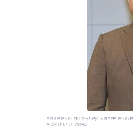
조현식 전 한국앤컴퍼니 고문(사진)이 동생 조현범 한국앤
수 있게 됐다. 사진=연합뉴스