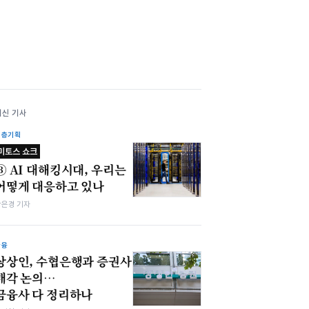
최신 기사
심층기획
미토스 쇼크
③ AI 대해킹시대, 우리는
어떻게 대응하고 있나
강은경 기자
금융
상상인, 수협은행과 증권사
매각 논의…
금융사 다 정리하나