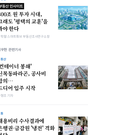
부동산 인사이트
800조 원 투자 시대,
그래도 '평택의 교훈'을
봐야 한다
김학렬 스마트튜브 부동산조사연구소장
김우현 관련기사
부동산
'컨테이너 봉쇄'
신목동파라곤, 공사비
합의…
드디어 입주 시작
차형조 기자
노동
채용비리 수사결과에
은행권-금감원 '냉전' 격화