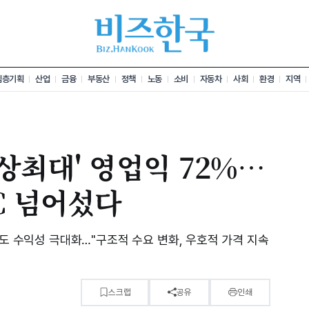
심층기획
산업
금융
부동산
정책
노동
소비
자동차
사회
환경
지역
사상최대' 영업익 72%…
C 넘어섰다
에도 수익성 극대화…"구조적 수요 변화, 우호적 가격 지속
스크랩
공유
인쇄