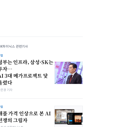
SK하이닉스 관련기사
산업
정부는 인프라, 삼성·SK는
투자…
AI 3대 메가프로젝트 닻
올렸다
강은경 기자
산업
애플 가격 인상으로 본 AI
전쟁의 그림자