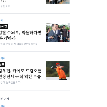
까닭
문상현 기자
정책
돈과법
검찰 수뇌부, 억울하다면
'복기'하라
김한규 변호사·전 서울지방변호사회장
라이프
골프
김우현, 카이도 드림오픈
연장전서 극적 역전 우승
김상래 일요신문 기자
최신 기사
라이프