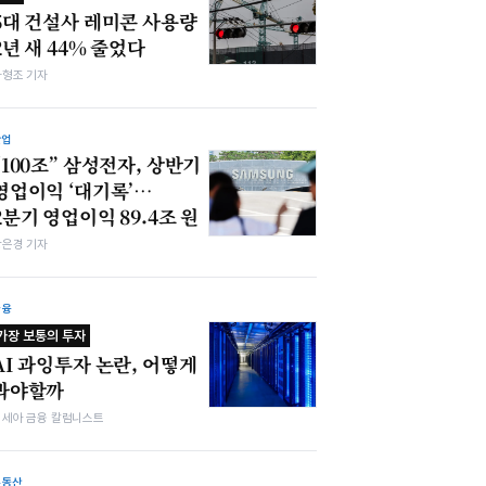
5대 건설사 레미콘 사용량
2년 새 44% 줄었다
차형조 기자
산업
“100조” 삼성전자, 상반기
영업이익 ‘대기록’…
2분기 영업이익 89.4조 원
강은경 기자
금융
가장 보통의 투자
AI 과잉투자 논란, 어떻게
봐야할까
김세아 금융 칼럼니스트
부동산