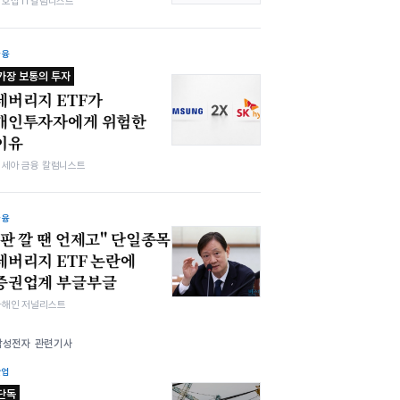
최호섭 IT칼럼니스트
금융
가장 보통의 투자
레버리지 ETF가
개인투자자에게 위험한
이유
김세아 금융 칼럼니스트
금융
"판 깔 땐 언제고" 단일종목
레버리지 ETF 논란에
증권업계 부글부글
차해인 저널리스트
삼성전자 관련기사
산업
단독