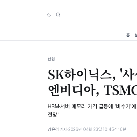
홈
산업
SK하이닉스, '
엔비디아, TSM
HBM·서버 메모리 가격 급등에 '비수기'
전망"
강은경 기자
·
2026년 04월 23일 10:45
·
약 6분