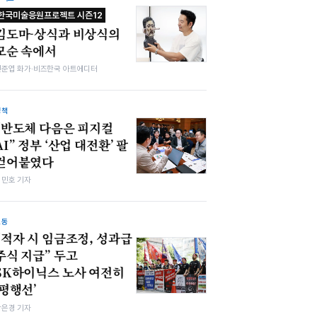
한국미술응원프로젝트 시즌12
김도마-상식과 비상식의
모순 속에서
전준엽 화가·비즈한국 아트에디터
정책
“반도체 다음은 피지컬
AI” 정부 ‘산업 대전환’ 팔
걷어붙였다
김민호 기자
노동
“적자 시 임금조정, 성과급
주식 지급” 두고
SK하이닉스 노사 여전히
‘평행선’
강은경 기자