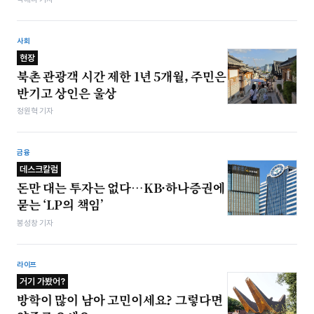
사회
현장
북촌 관광객 시간 제한 1년 5개월, 주민은
반기고 상인은 울상
정원혁 기자
금융
데스크칼럼
돈만 대는 투자는 없다…KB·하나증권에
묻는 ‘LP의 책임’
봉성창 기자
라이프
거기 가봤어?
방학이 많이 남아 고민이세요? 그렇다면