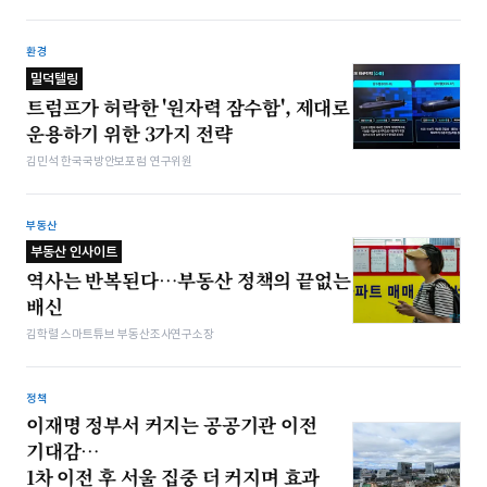
환경
밀덕텔링
트럼프가 허락한 '원자력 잠수함', 제대로
운용하기 위한 3가지 전략
김민석 한국국방안보포럼 연구위원
부동산
부동산 인사이트
역사는 반복된다…부동산 정책의 끝없는
배신
김학렬 스마트튜브 부동산조사연구소장
정책
이재명 정부서 커지는 공공기관 이전
기대감…
1차 이전 후 서울 집중 더 커지며 효과