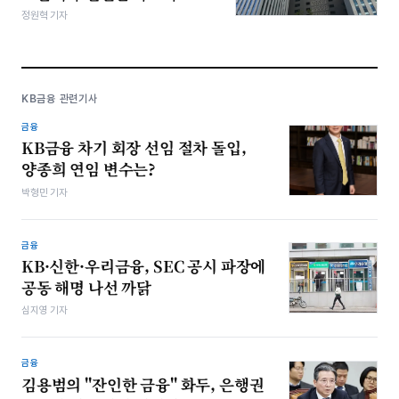
정원혁 기자
KB금융 관련기사
금융
KB금융 차기 회장 선임 절차 돌입,
양종희 연임 변수는?
박형민 기자
금융
KB·신한·우리금융, SEC 공시 파장에
공동 해명 나선 까닭
심지영 기자
금융
김용범의 "잔인한 금융" 화두, 은행권