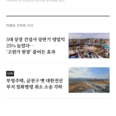
저작권자 ⓒ 비즈한국 무단전재 및 재배포 금지
차형조 기자의 기사
5대 상장 건설사 상반기 영업익
25% 늘었다…
‘고원가 현장’ 줄어든 효과
단독
부영주택, 금천구 옛 대한전선
부지 정화명령 취소 소송 각하