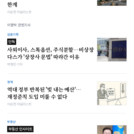
한계
이승현 저널리스트
이명박 관련기사
심층기획
단독
사외이사, 스톡옵션, 주식분할…비상장
다스가 '상장사 문법' 따라간 이유
박형민 기자
정책
역대 정부 반복된 '빚 내는 예산'…
재정준칙 도입 미룰 수 없다
이승현 저널리스트
부동산
부동산 인사이트