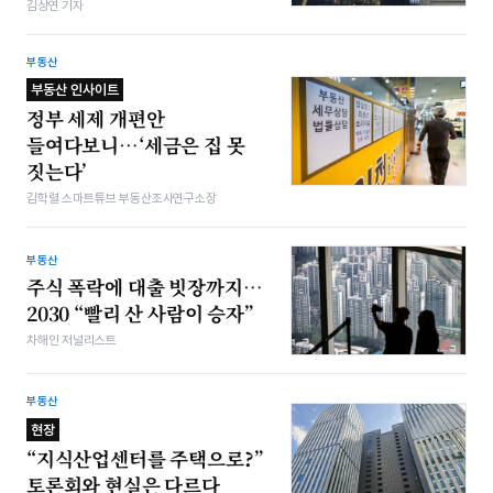
김상연 기자
부동산
부동산 인사이트
정부 세제 개편안
들여다보니…‘세금은 집 못
짓는다’
김학렬 스마트튜브 부동산조사연구소장
부동산
주식 폭락에 대출 빗장까지…
2030 “빨리 산 사람이 승자”
차해인 저널리스트
부동산
현장
“지식산업센터를 주택으로?”
토론회와 현실은 다르다