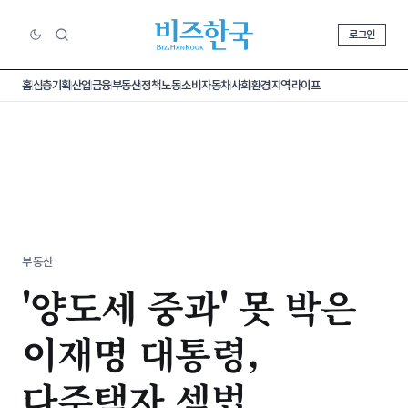
로그인
홈
심층기획
산업
금융
부동산
정책
노동
소비
자동차
사회
환경
지역
라이프
부동산
'양도세 중과' 못 박은
이재명 대통령,
다주택자 셈법