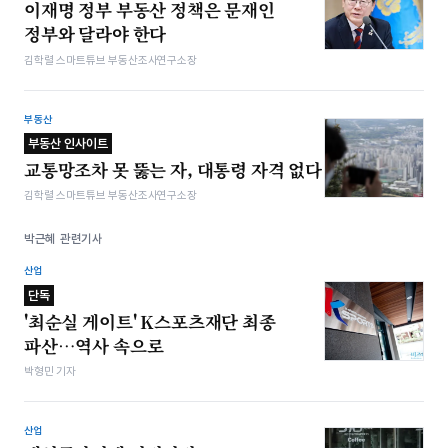
이재명 정부 부동산 정책은 문재인
정부와 달라야 한다
김학렬 스마트튜브 부동산조사연구소장
부동산
부동산 인사이트
교통망조차 못 뚫는 자, 대통령 자격 없다
김학렬 스마트튜브 부동산조사연구소장
박근혜 관련기사
산업
단독
'최순실 게이트' K스포츠재단 최종
파산…역사 속으로
박형민 기자
산업