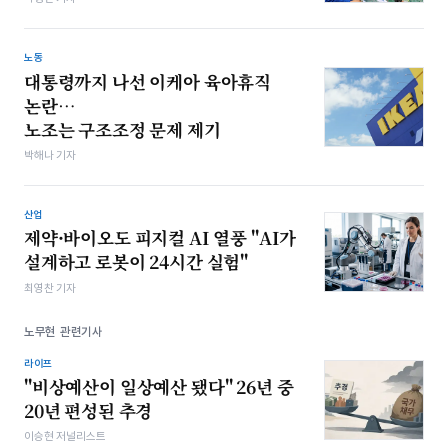
노동
대통령까지 나선 이케아 육아휴직
논란…
노조는 구조조정 문제 제기
박해나 기자
산업
제약·바이오도 피지컬 AI 열풍 "AI가
설계하고 로봇이 24시간 실험"
최영찬 기자
노무현 관련기사
라이프
"비상예산이 일상예산 됐다" 26년 중
20년 편성된 추경
이승현 저널리스트