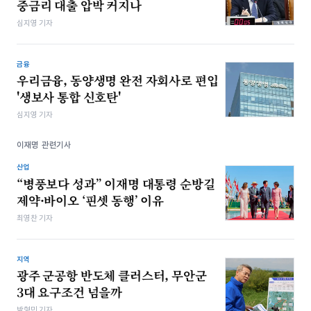
중금리 대출 압박 커지나
심지영 기자
금융
우리금융, 동양생명 완전 자회사로 편입
'생보사 통합 신호탄'
심지영 기자
이재명 관련기사
산업
“병풍보다 성과” 이재명 대통령 순방길
제약·바이오 ‘핀셋 동행’ 이유
최영찬 기자
지역
광주 군공항 반도체 클러스터, 무안군
3대 요구조건 넘을까
박형민 기자