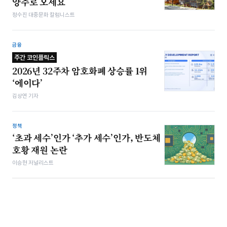
양주로 오세요
정수진 대중문화 칼럼니스트
금융
주간 코인플릭스
2026년 32주차 암호화폐 상승률 1위
‘에이다’
김상연 기자
정책
‘초과 세수’인가 ‘추가 세수’인가, 반도체
호황 재원 논란
이승현 저널리스트