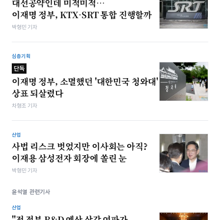
대선공약인데 미적미적…
이재명 정부, KTX-SRT 통합 진행할까
박형민 기자
심층기획
단독
이재명 정부, 소멸했던 '대한민국 청와대'
상표 되살렸다
차형조 기자
산업
사법 리스크 벗었지만 이사회는 아직?
이재용 삼성전자 회장에 쏠린 눈
박형민 기자
윤석열 관련기사
산업
"전 정부 R&D 예산 삭감 여파가