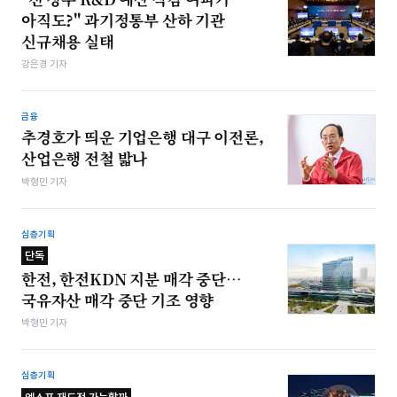
아직도?" 과기정통부 산하 기관
신규채용 실태
강은경 기자
금융
추경호가 띄운 기업은행 대구 이전론,
산업은행 전철 밟나
박형민 기자
심층기획
단독
한전, 한전KDN 지분 매각 중단…
국유자산 매각 중단 기조 영향
박형민 기자
심층기획