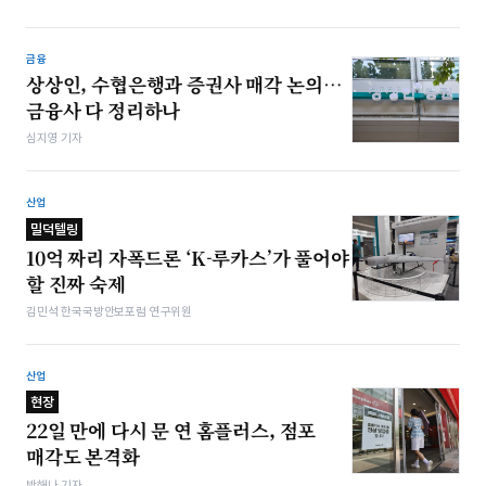
금융
상상인, 수협은행과 증권사 매각 논의…
금융사 다 정리하나
심지영 기자
산업
밀덕텔링
10억 짜리 자폭드론 ‘K-루카스’가 풀어야
할 진짜 숙제
김민석 한국국방안보포럼 연구위원
산업
현장
22일 만에 다시 문 연 홈플러스, 점포
매각도 본격화
박해나 기자