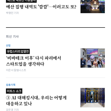
엑스포 재도전 가능할까
예산 집행 내역도 '깜깜'…이러고도 또?
박형민 기자
최신 기사
산업
유럽스타트업열전
‘비바테크 이후’ 다시 파리에서
스타트업을 생각하다
이은서 칼럼니스트
심층기획
미토스 쇼크
③ AI 대해킹시대, 우리는 어떻게
대응하고 있나
강은경 기자