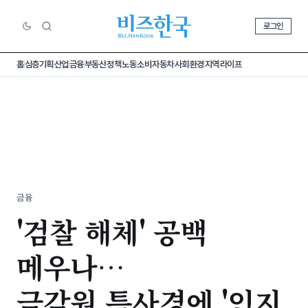
로그인
홈
심층기획
산업
금융
부동산
정책
노동
소비
자동차
사회
환경
지역
라이프
금융
'검찰 해체' 공백
메우나…
금감원 특사경에 '인지