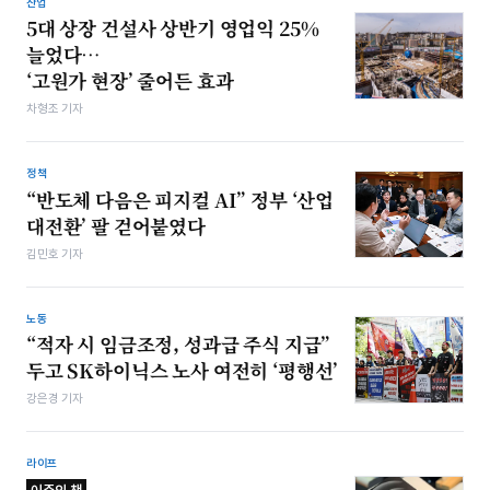
산업
5대 상장 건설사 상반기 영업익 25%
늘었다…
‘고원가 현장’ 줄어든 효과
차형조 기자
정책
“반도체 다음은 피지컬 AI” 정부 ‘산업
대전환’ 팔 걷어붙였다
김민호 기자
노동
“적자 시 임금조정, 성과급 주식 지급”
두고 SK하이닉스 노사 여전히 ‘평행선’
강은경 기자
라이프