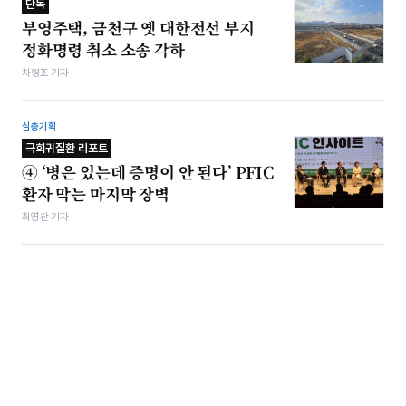
단독
부영주택, 금천구 옛 대한전선 부지
정화명령 취소 소송 각하
차형조 기자
심층기획
극희귀질환 리포트
④ ‘병은 있는데 증명이 안 된다’ PFIC
환자 막는 마지막 장벽
최영찬 기자