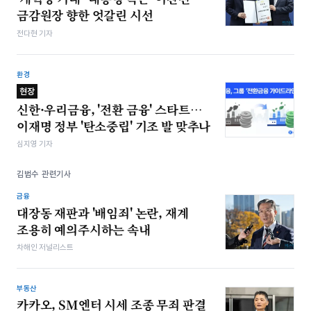
금감원장 향한 엇갈린 시선
전다현 기자
환경
현장
신한·우리금융, '전환 금융' 스타트…
이재명 정부 '탄소중립' 기조 발 맞추나
심지영 기자
김범수 관련기사
금융
대장동 재판과 '배임죄' 논란, 재계
조용히 예의주시하는 속내
차해인 저널리스트
부동산
카카오, SM엔터 시세 조종 무죄 판결