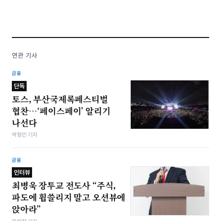
연관 기사
금융
단독
토스, 부산국제록페스티벌
협찬…‘페이스페이’ 알리기
나선다
박형민 기자
금융
인터뷰
최병욱 장투교 전도사 “주식,
파도에 휩쓸리지 말고 오션뷰에
앉아라”