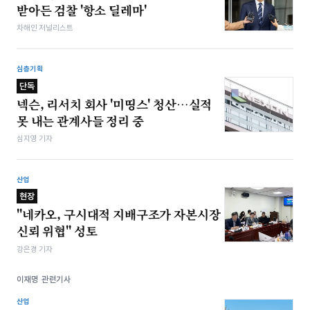
받아든 검찰 '항소 딜레마'
차해인 저널리스트
심층기획
단독
넥슨, 리서치 회사 '미띵스' 청산…실적
못 내는 관계사들 정리 중
심지영 기자
산업
현장
"네카오, 구시대적 지배구조가 자본시장
신뢰 위협" 성토
강은경 기자
이재명 관련기사
산업