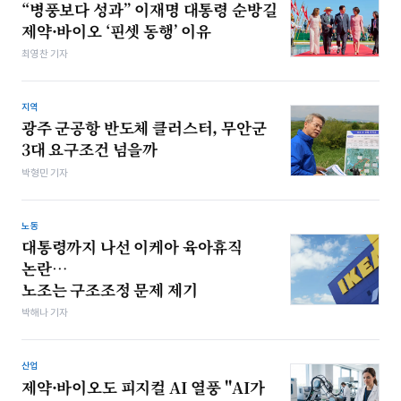
“병풍보다 성과” 이재명 대통령 순방길
제약·바이오 ‘핀셋 동행’ 이유
최영찬 기자
지역
광주 군공항 반도체 클러스터, 무안군
3대 요구조건 넘을까
박형민 기자
노동
대통령까지 나선 이케아 육아휴직
논란…
노조는 구조조정 문제 제기
박해나 기자
산업
제약·바이오도 피지컬 AI 열풍 "AI가