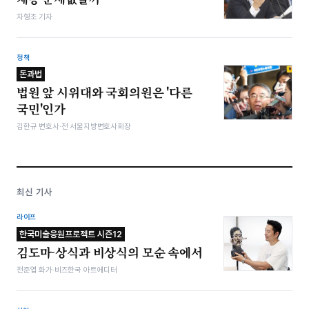
차형조 기자
정책
돈과법
법원 앞 시위대와 국회의원은 '다른
국민'인가
김한규 변호사·전 서울지방변호사회장
최신 기사
라이프
한국미술응원프로젝트 시즌12
김도마-상식과 비상식의 모순 속에서
전준엽 화가·비즈한국 아트에디터