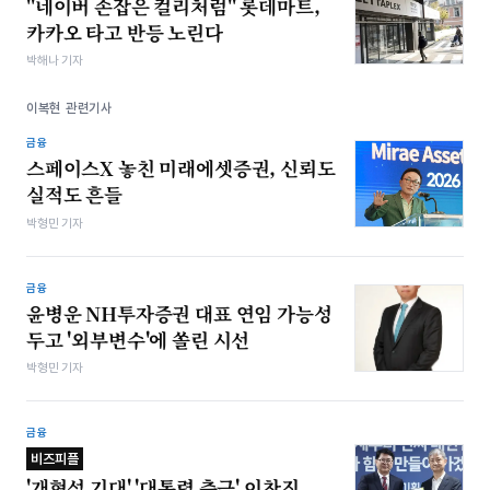
"네이버 손잡은 컬리처럼" 롯데마트,
카카오 타고 반등 노린다
박해나 기자
이복현 관련기사
금융
스페이스X 놓친 미래에셋증권, 신뢰도
실적도 흔들
박형민 기자
금융
윤병운 NH투자증권 대표 연임 가능성
두고 '외부변수'에 쏠린 시선
박형민 기자
금융
비즈피플
'개혁성 기대' '대통령 측근' 이찬진