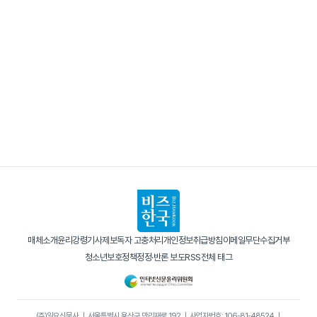
매체소개
윤리강령
기사제보
독자 고충처리
개인정보취급방침
이메일무단수집거부
청소년보호정책
정정·반론 보도
RSS
전체 태그
(주)일요신문사
｜
서울특별시 용산구 만리재로 192
｜
사업자번호: 106-81-48524
｜