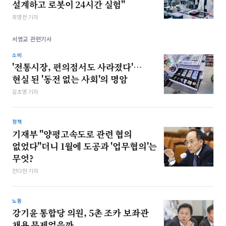
설계하고 로봇이 24시간 실험"
최영찬 기자
서영교 관련기사
소비
'전통시장, 편의점서도 사라졌다'…
현실 된 '동전 없는 사회'의 명암
김초영 기자
정책
기재부 "양평고속도로 관련 협의
없었다"더니 1월에 도공과 '업무협의'는
무엇?
전다현 기자
노동
강기윤 통합당 의원, 5촌 조카 보좌관
채용 문제없을까