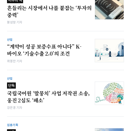
이주의 책
흔들리는 시장에서 나를 붙잡는 ‘투자의
중력’
봉성창 기자
산업
“계약이 성공 보증수표 아니다” K-
바이오 ‘기술수출 2.0’의 조건
최영찬 기자
산업
단독
국립국어원 ‘말뭉치’ 사업 저작권 소송,
웅진 2심도 ‘패소’
강은경 기자
심층기획