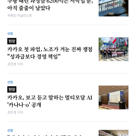
쿠팡 때린 과징금 6200억은 서막일 뿐,
아직 줄줄이 남았다
차해인 저널리스트
산업
현장
카카오 첫 파업, 노조가 겨눈 진짜 쟁점
"성과급보다 경영 책임"
강은경 기자
산업
현장
카카오, 보고 듣고 말하는 멀티모달 AI
'카나나-o' 공개
강은경 기자
산업