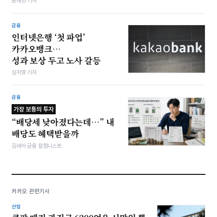
윤채현 기자
금융
인터넷은행 ‘첫 파업’
카카오뱅크…
성과 보상 두고 노사 갈등
심지영 기자
금융
가장 보통의 투자
“배당세 낮아졌다는데…” 내
배당도 혜택받을까
김세아 금융 칼럼니스트
카카오 관련기사
산업