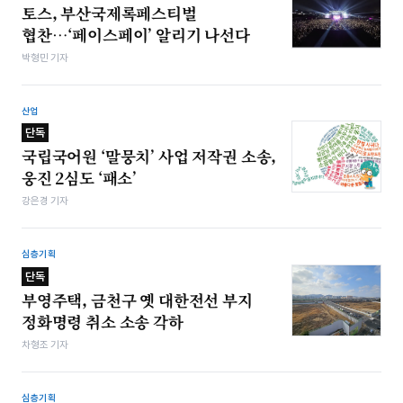
토스, 부산국제록페스티벌
협찬…‘페이스페이’ 알리기 나선다
박형민 기자
산업
단독
국립국어원 ‘말뭉치’ 사업 저작권 소송,
웅진 2심도 ‘패소’
강은경 기자
심층기획
단독
부영주택, 금천구 옛 대한전선 부지
정화명령 취소 소송 각하
차형조 기자
심층기획