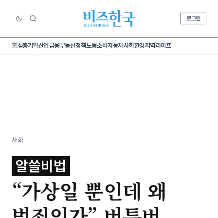
로그인
홈
심층기획
산업
금융
부동산
정책
노동
소비
자동차
사회
환경
지역
라이프
사회
알쓸비법
“가상일 뿐인데 왜
범죄인가” 버튜버