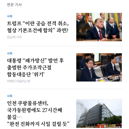
연관 기사
사회
트럼프 “이란 공습 전격 취소,
협상 기본조건에 합의” 과연?
김남희 기자
사회
대통령 “패가망신” 발언 후
출범한 주가조작근절
합동대응단 ‘위기’
차해인 저널리스트
사회
인천 쿠팡물류센터,
국가동원령에도 27시간째
불길…
“완전 진화까지 시일 걸릴 듯”