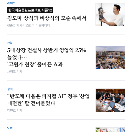
라이프
한국미술응원프로젝트 시즌12
김도마-상식과 비상식의 모순 속에서
전준엽 화가·비즈한국 아트에디터
산업
5대 상장 건설사 상반기 영업익 25%
늘었다…
‘고원가 현장’ 줄어든 효과
차형조 기자
정책
“반도체 다음은 피지컬 AI” 정부 ‘산업
대전환’ 팔 걷어붙였다
김민호 기자
노동