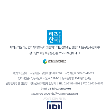
매체소개
윤리강령
기사제보
독자 고충처리
개인정보취급방침
이메일무단수집거부
청소년보호정책
정정·반론 보도
RSS
전체 태그
(주)일요신문사
｜
서울특별시 용산구 만리재로 192
｜
사업자번호: 106-81-48524
｜
인터넷신문사업등록번호: 서울, 아02990
｜
등록·발행일: 2014년 2월 4일
발행인/편집인: 김원양
｜
청소년보호책임자: 김남희
｜
TEL: 02-2198-1591
｜
FAX: 02-738-4675
｜
E-mail:
bizhk@bizhankook.com
Copyright © 2026 비즈한국. All rights reserved.
UPDATE 2026년 7월 16일