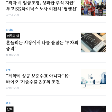
“적자 시 임금조정, 성과급 주식 지급”
두고 SK하이닉스 노사 여전히 ‘평행선’
강은경 기자
라이프
이주의 책
흔들리는 시장에서 나를 붙잡는 ‘투자의
중력’
봉성창 기자
산업
“계약이 성공 보증수표 아니다” K-
바이오 ‘기술수출 2.0’의 조건
최영찬 기자
금융
단독