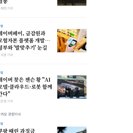
열풍
윤채현 기자
산업
네이버페이, 금감원과
모험자본 플랫폼 개발…
정부와 '발맞추기' 눈길
심지영 기자
산업
네이버 찾은 젠슨 황 "AI
모델·클라우드·로봇 함께
간다"
강은경 기자
카카오 관련기사
산업
쿠팡 때린 과징금