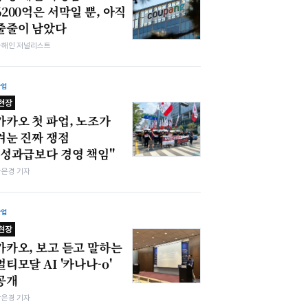
6200억은 서막일 뿐, 아직
줄줄이 남았다
차해인 저널리스트
산업
현장
카카오 첫 파업, 노조가
겨눈 진짜 쟁점
"성과급보다 경영 책임"
강은경 기자
산업
현장
카카오, 보고 듣고 말하는
멀티모달 AI '카나나-o'
공개
강은경 기자