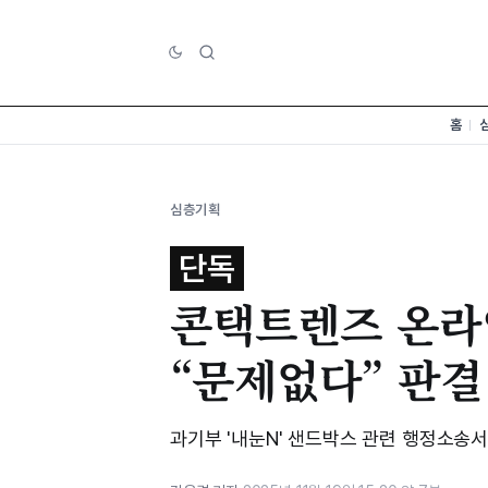
홈
심층기획
단독
콘택트렌즈 온라
“문제없다” 판결
과기부 '내눈N' 샌드박스 관련 행정소송