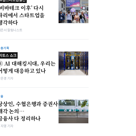
‘비바테크 이후’ 다시
파리에서 스타트업을
생각하다
이은서 칼럼니스트
심층기획
미토스 쇼크
③ AI 대해킹시대, 우리는
어떻게 대응하고 있나
강은경 기자
금융
상상인, 수협은행과 증권사
매각 논의…
금융사 다 정리하나
심지영 기자