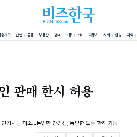
심층기획
산업
금융
부동산
정책
노동
소비
자동차
사회
환경
지역
인 판매 한시 허용
서 안경사들 패소…동일한 안경점, 동일한 도수 한해 가능