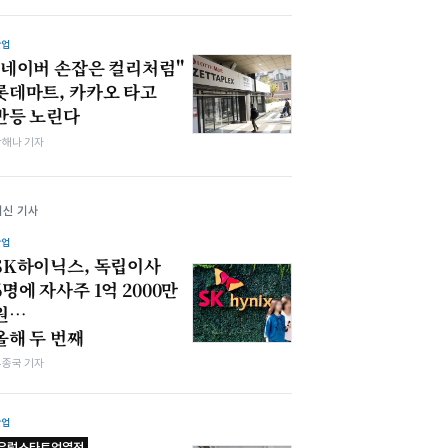
산업
"네이버 손잡은 컬리처럼"
롯데마트, 카카오 타고
반등 노린다
박해나 기자
최신 기사
산업
SK하이닉스, 독립이사
6명에 자사주 1억 2000만
원…
올해 두 번째
우종국 기자
산업
유럽스타트업열전