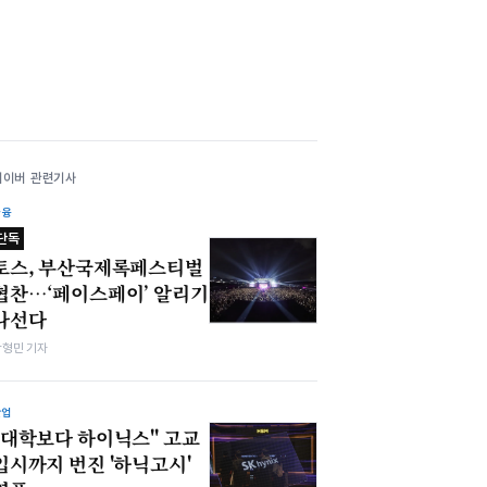
네이버 관련기사
금융
단독
토스, 부산국제록페스티벌
협찬…‘페이스페이’ 알리기
나선다
박형민 기자
산업
"대학보다 하이닉스" 고교
입시까지 번진 '하닉고시'