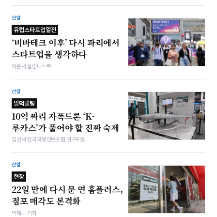
산업
유럽스타트업열전
‘비바테크 이후’ 다시 파리에서
스타트업을 생각하다
이은서 칼럼니스트
산업
밀덕텔링
10억 짜리 자폭드론 ‘K-
루카스’가 풀어야 할 진짜 숙제
김민석 한국국방안보포럼 연구위원
산업
현장
22일 만에 다시 문 연 홈플러스,
점포 매각도 본격화
박해나 기자