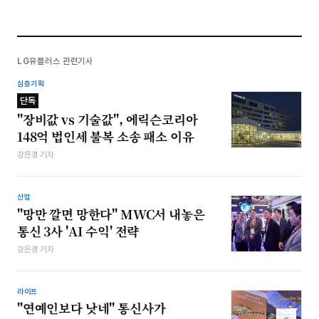
LG유플러스 관련기사
심층기획
단독
"장비값 vs 기술값", 에릭슨코리아
148억 법인세 불복 소송 패소 이유
강은경 기자
산업
"망만 깔면 망한다" MWC서 내놓은
통신 3사 'AI 수익' 전략
강은경 기자
라이프
"연예인보다 낫네" 통신사가