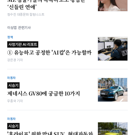
‘신들린 연애’
정수진 대중문화 칼럼니스트
이상엽 관련기사
정책
사정기관 AI 리포트
① 유능하고 공정한 'AI캅'은 가능할까
강은경 기자
자동차
시승기
제네시스 GV80에 궁금한 10가지
우종국 기자
자동차
시승기
'혼라이프' 위한 막내 SUV, 현대자동차