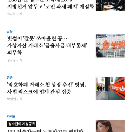
지방선거 앞두고 '코인 과세 폐지' 재점화
심지영 기자
금융
빗썸이 '잘못' 쏘아올린 공…
가상자산 거래소 '금융사급 내부통제'
의무화
심지영 기자
금융
'암호화폐 거래소 첫 상장 추진' 빗썸,
사법 리스크에 업계 관심 집중
박형민 기자
라이프
정수진의 계정공유
MZ 점술가들의 독특하고도 평범한