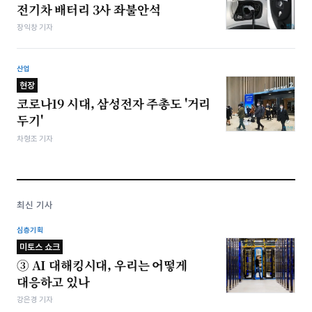
전기차 배터리 3사 좌불안석
장익창 기자
산업
현장
코로나19 시대, 삼성전자 주총도 '거리
두기'
차형조 기자
최신 기사
심층기획
미토스 쇼크
③ AI 대해킹시대, 우리는 어떻게
대응하고 있나
강은경 기자