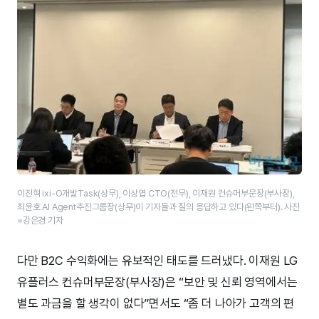
이진혁 ixi-O개발Task(상무), 이상엽 CTO(전무), 이재원 컨슈머부문장(부사장),
최윤호 AI Agent추진그룹장(상무)이 기자들과 질의 응답하고 있다(​왼쪽부터)​. 사진
=강은경 기자
다만 B2C 수익화에는 유보적인 태도를 드러냈다. 이재원 LG
유플러스 컨슈머부문장(부사장)은 “보안 및 신뢰 영역에서는
별도 과금을 할 생각이 없다”면서도 “좀 더 나아가 고객의 편