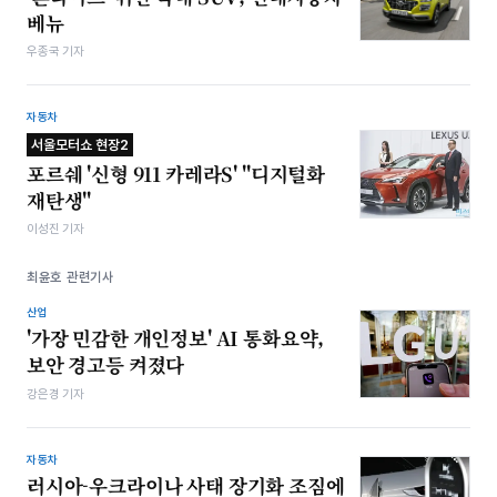
베뉴
우종국 기자
자동차
서울모터쇼 현장2
포르쉐 '신형 911 카레라S' "디지털화
재탄생"
이성진 기자
최윤호 관련기사
산업
'가장 민감한 개인정보' AI 통화요약,
보안 경고등 켜졌다
강은경 기자
자동차
러시아-우크라이나 사태 장기화 조짐에