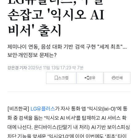
손잡고 '익시오 AI
비서' 출시
제미나이 연동, 음성 대화 기반 검색 구현 "세계 최초"…
보안·개인정보 문제는?
강은경 기자
·
2025년 11월 13일 17:23
·
약 7분
스크랩
공유
인쇄
[비즈한국]
LG유플러스
가 자사 통화 앱 ‘익시오(ixi-O)’에 통
화 중 검색을 돕는 ‘익시오 AI 비서’를 탑재하고 AI 서비스 확
대에 나선다. 온디바이스(단말기 내 처리) AI 기반 보이스피싱
차단 기능을 앞세운 ‘익시오1.0’에 이어 이번에도 ‘최초’ 타이