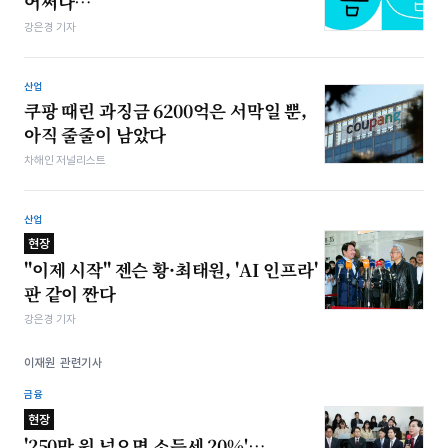
어쩌나…
강은경 기자
산업
쿠팡 때린 과징금 6200억은 서막일 뿐,
아직 줄줄이 남았다
차해인 저널리스트
산업
현장
"이제 시작" 젠슨 황·최태원, 'AI 인프라'
판 같이 짠다
강은경 기자
이재원 관련기사
금융
현장
'250만 원 넘으면 소득세 20%'…