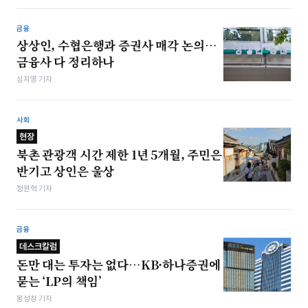
금융
상상인, 수협은행과 증권사 매각 논의…
금융사 다 정리하나
심지영 기자
사회
현장
북촌 관광객 시간 제한 1년 5개월, 주민은
반기고 상인은 울상
정원혁 기자
금융
데스크칼럼
돈만 대는 투자는 없다…KB·하나증권에
묻는 ‘LP의 책임’
봉성창 기자