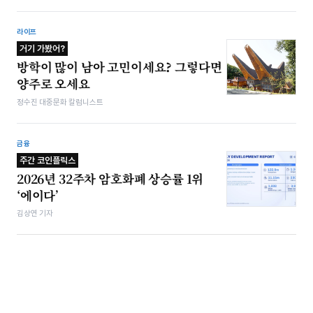
라이프
거기 가봤어?
방학이 많이 남아 고민이세요? 그렇다면
양주로 오세요
정수진 대중문화 칼럼니스트
금융
주간 코인플릭스
2026년 32주차 암호화폐 상승률 1위
‘에이다’
김상연 기자