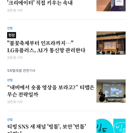
'크리에이터' 직접 키우는 속내
강은경 기자
산업
현장
"불꽃축제부터 인프라까지…"
LG유플러스, AI가 통신망 관리한다
강은경 기자
SK텔레콤 관련기사
산업
“내비에서 숏폼 영상을 보라고?” 티맵은
무슨 전략일까
강은경 기자
산업
티빙 SNS 새 채널 '빙틈', 보안 '빈틈'