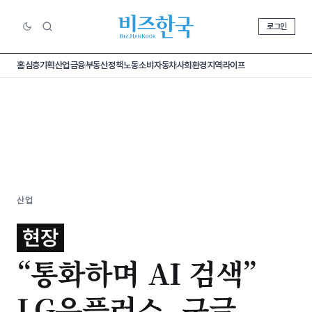
로그인
홈
심층기획
산업
금융
부동산
정책
노동
소비
자동차
사회
환경
지역
라이프
산업
현장
“통화하며 AI 검색”
LG유플러스, 구글