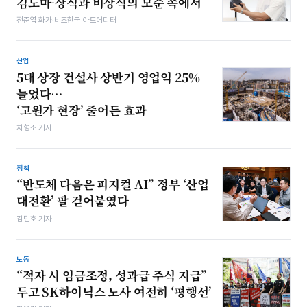
김도마-상식과 비상식의 모순 속에서
전준엽 화가·비즈한국 아트에디터
산업
5대 상장 건설사 상반기 영업익 25%
늘었다…
‘고원가 현장’ 줄어든 효과
차형조 기자
정책
“반도체 다음은 피지컬 AI” 정부 ‘산업
대전환’ 팔 걷어붙였다
김민호 기자
노동
“적자 시 임금조정, 성과급 주식 지급”
두고 SK하이닉스 노사 여전히 ‘평행선’