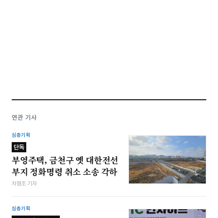
연관 기사
심층기획
단독
부영주택, 금천구 옛 대한전선
부지 정화명령 취소 소송 각하
차형조 기자
심층기획