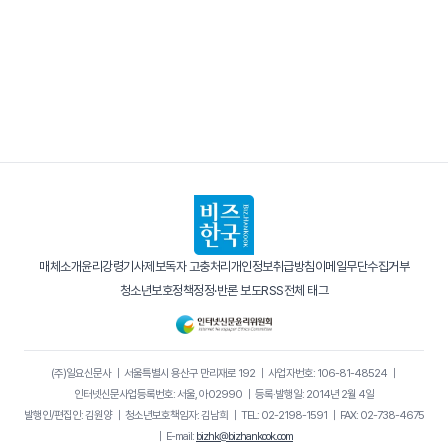
매체소개
윤리강령
기사제보
독자 고충처리
개인정보취급방침
이메일무단수집거부
청소년보호정책
정정·반론 보도
RSS
전체 태그
(주)일요신문사
｜
서울특별시 용산구 만리재로 192
｜
사업자번호: 106-81-48524
｜
인터넷신문사업등록번호: 서울, 아02990
｜
등록·발행일: 2014년 2월 4일
발행인/편집인: 김원양
｜
청소년보호책임자: 김남희
｜
TEL: 02-2198-1591
｜
FAX: 02-738-4675
｜
E-mail:
bizhk@bizhankook.com