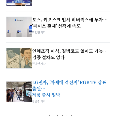
토스, 키오스크 업체 비버웍스에 투자…
'페이스 결제' 선점에 속도
박형민 기자
인체조직 이식, 질병코드 없이도 가능…
검증 절차도 없다
전다현 기자
LG전자, '차세대 격전지' RGB TV 상표
출원…
제품 출시 임박
강은경 기자