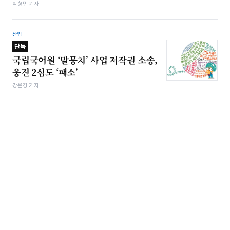
박형민 기자
산업
단독
국립국어원 ‘말뭉치’ 사업 저작권 소송,
웅진 2심도 ‘패소’
강은경 기자