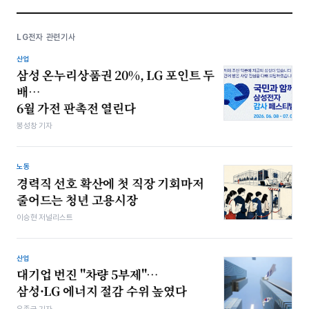
LG전자 관련기사
산업
삼성 온누리상품권 20%, LG 포인트 두
배…
6월 가전 판촉전 열린다
봉성창 기자
노동
경력직 선호 확산에 첫 직장 기회마저
줄어드는 청년 고용시장
이승현 저널리스트
산업
대기업 번진 "차량 5부제"…
삼성·LG 에너지 절감 수위 높였다
우종국 기자