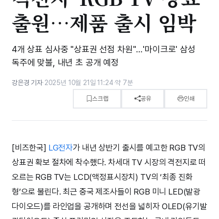
출원…제품 출시 임박
4개 상표 심사중 "상표권 선점 차원"…'마이크로' 삼성
독주에 맞불, 내년 초 공개 예정
강은경 기자
·
2025년 10월 21일 11:24
·
약 7분
스크랩
공유
인쇄
[비즈한국]
LG전자
가 내년 상반기 출시를 예고한 RGB TV의
상표권 확보 절차에 착수했다. 차세대 TV 시장의 격전지로 떠
오르는 RGB TV는 LCD(액정표시장치) TV의 ‘최종 진화
형’으로 불린다. 최근 중국 제조사들이 RGB 미니 LED(발광
다이오드)를 라인업을 공개하며 전선을 넓히자 OLED(유기발