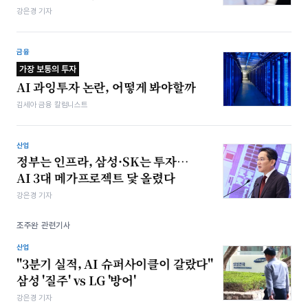
강은경 기자
금융
가장 보통의 투자
AI 과잉투자 논란, 어떻게 봐야할까
김세아 금융 칼럼니스트
산업
정부는 인프라, 삼성·SK는 투자…
AI 3대 메가프로젝트 닻 올렸다
강은경 기자
조주완 관련기사
산업
"3분기 실적, AI 슈퍼사이클이 갈랐다"
삼성 '질주' vs LG '방어'
강은경 기자