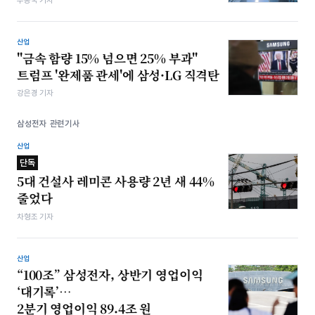
산업
"금속 함량 15% 넘으면 25% 부과"
트럼프 '완제품 관세'에 삼성·LG 직격탄
강은경 기자
삼성전자 관련기사
산업
단독
5대 건설사 레미콘 사용량 2년 새 44%
줄었다
차형조 기자
산업
“100조” 삼성전자, 상반기 영업이익
‘대기록’…
2분기 영업이익 89.4조 원