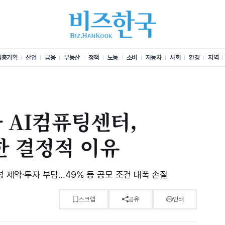
심층기획
산업
금융
부동산
정책
노동
소비
자동차
사회
환경
지역
국가 AI컴퓨팅센터,
한 결정적 이유
성 제약·투자 부담…49% 등 공모 조건 대폭 손질
스크랩
공유
인쇄