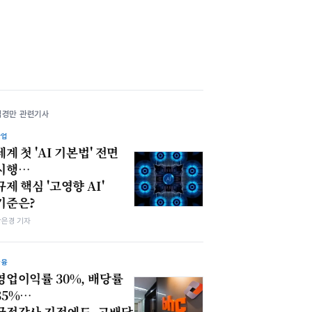
김경만 관련기사
산업
세계 첫 'AI 기본법' 전면
시행…
규제 핵심 '고영향 AI'
기준은?
강은경 기자
금융
영업이익률 30%, 배당률
85%…
국정감사 지적에도, 고배당