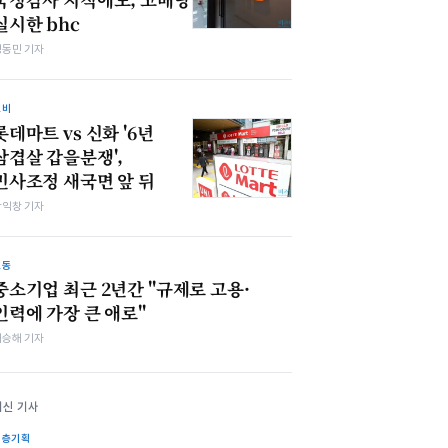
실시한 bhc
정동민 기자
소비
롯데마트 vs 신화 '6년
삼겹살 갑을분쟁',
민사조정 새국면 앞 뒤
장익창 기자
노동
중소기업 최근 2년간 "규제로 고용·
인력에 가장 큰 애로"
배승해 기자
최신 기사
심층기획