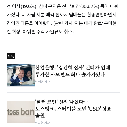
전 이사(19.6%), 삼녀 구지은 전 부회장(20.67%) 등이 나눠
가졌다. 네 사람 지분 매각 전까지 남매들은 합종연횡하면서
경영권 다툼을 이어왔다. (관련 기사 '지분 매각 완료' 구미현
전 회장, 아워홈 주식 가압류도 취소)
단독
산업은행, '김건희 집사' 렌터카 업체
투자한 사모펀드 최다 출자자였다
박형민 기자
'달러 코인' 선점 나섰다…
토스뱅크, 스테이블 코인 'USD' 상표
출원
심지영 기자