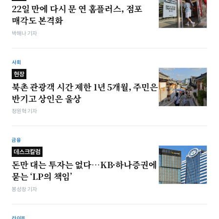
22일 만에 다시 문 연 홈플러스, 점포
매각도 본격화
박해나 기자
사회
현장
북촌 관광객 시간 제한 1년 5개월, 주민은
반기고 상인은 울상
정원혁 기자
금융
데스크칼럼
돈만 대는 투자는 없다…KB·하나증권에
묻는 ‘LP의 책임’
봉성창 기자
라이프