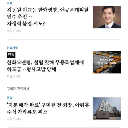
금융
김동원 이끄는 한화생명, 애큐온캐피탈
인수 추진…
자생력 붐업 시도?
박형민 기자
심층기획
단독
한화모멘텀, 설립 첫해 무등록업체에
하도급…형사고발 당해
차형조 기자
구미현 관련기사
금융
'지분 매각 완료' 구미현 전 회장, 아워홈
주식 가압류도 취소
차형조 기자