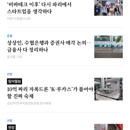
‘비바테크 이후’ 다시 파리에서
스타트업을 생각하다
이은서 칼럼니스트
금융
상상인, 수협은행과 증권사 매각 논의…
금융사 다 정리하나
심지영 기자
산업
밀덕텔링
10억 짜리 자폭드론 ‘K-루카스’가 풀어야
할 진짜 숙제
김민석 한국국방안보포럼 연구위원
산업
현장