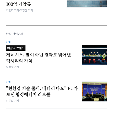
100억 가압류
차형조 기자·최영찬 기자
한화 관련기사
산업
이달의 브랜드
제네시스, 말이 아닌 결과로 빚어낸
럭셔리의 가치
봉성창 기자
산업
"친환경 기술 줄게, 배터리 다오" EU가
보낸 청정에너지 러브콜
김민호 기자