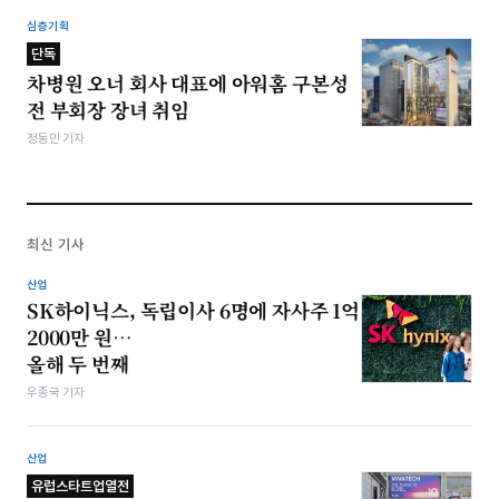
심층기획
단독
차병원 오너 회사 대표에 아워홈 구본성
전 부회장 장녀 취임
정동민 기자
최신 기사
산업
SK하이닉스, 독립이사 6명에 자사주 1억
2000만 원…
올해 두 번째
우종국 기자
산업
유럽스타트업열전