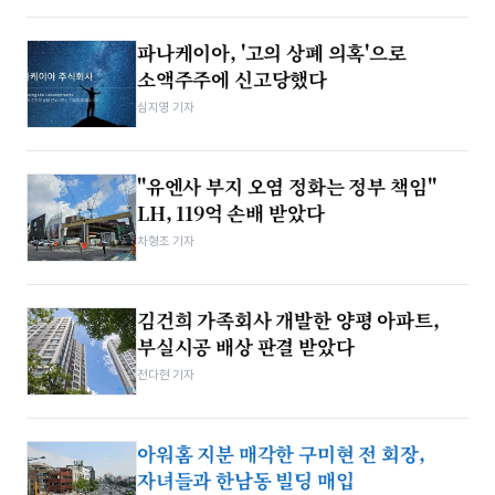
파나케이아, '고의 상폐 의혹'으로
소액주주에 신고당했다
심지영 기자
"유엔사 부지 오염 정화는 정부 책임"
LH, 119억 손배 받았다
차형조 기자
김건희 가족회사 개발한 양평 아파트,
부실시공 배상 판결 받았다
전다현 기자
아워홈 지분 매각한 구미현 전 회장,
자녀들과 한남동 빌딩 매입