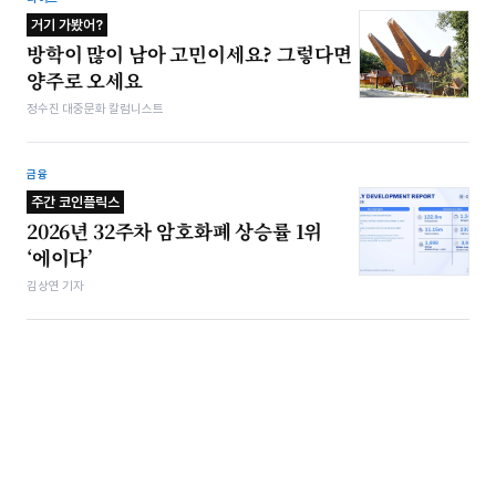
거기 가봤어?
방학이 많이 남아 고민이세요? 그렇다면
양주로 오세요
정수진 대중문화 칼럼니스트
금융
주간 코인플릭스
2026년 32주차 암호화폐 상승률 1위
‘에이다’
김상연 기자