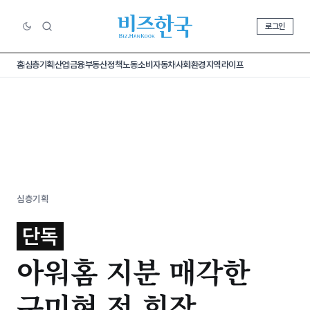
로그인
홈
심층기획
산업
금융
부동산
정책
노동
소비
자동차
사회
환경
지역
라이프
심층기획
단독
아워홈 지분 매각한
구미현 전 회장,