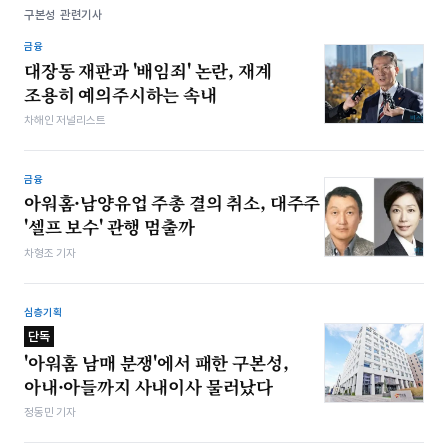
구본성 관련기사
금융
대장동 재판과 '배임죄' 논란, 재계
조용히 예의주시하는 속내
차해인 저널리스트
금융
아워홈·남양유업 주총 결의 취소, 대주주
'셀프 보수' 관행 멈출까
차형조 기자
심층기획
단독
'아워홈 남매 분쟁'에서 패한 구본성,
아내·아들까지 사내이사 물러났다
정동민 기자