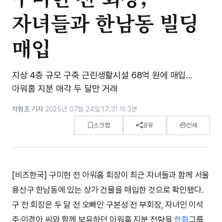
자녀들과 한남동 빌딩
매입
지상 4층 규모 구축 근린생활시설 68억 원에 매입…
아워홈 지분 매각 두 달만 거래
차형조 기자
·
2025년 07월 24일 17:31
·
약 3분
스크랩
공유
인쇄
[비즈한국] 구미현 전 아워홈 회장이 최근 자녀들과 함께 서울
용산구 한남동에 있는 상가 건물을 매입한 것으로 확인됐다.
구 전 회장은 두 달 전 오빠인 구본성 전 부회장, 자녀인 이석
주·이경아 씨와 함께 보유하던 아워홈 지분 전량을
한화
그룹