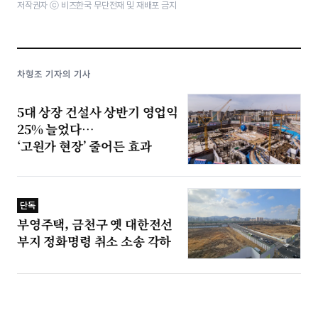
저작권자 ⓒ 비즈한국 무단전재 및 재배포 금지
차형조 기자의 기사
5대 상장 건설사 상반기 영업익
25% 늘었다…
‘고원가 현장’ 줄어든 효과
단독
부영주택, 금천구 옛 대한전선
부지 정화명령 취소 소송 각하