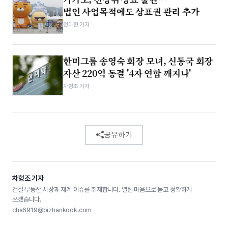
법인 사업목적에도 상표권 관리 추가
전다현 기자
한미그룹 송영숙 회장 모녀, 신동국 회장
자산 220억 동결 '4자 연합 깨지나'
차형조 기자
공유하기
차형조 기자
건설·부동산 시장과 재계 이슈를 취재합니다. 열린 마음으로 듣고 정확하게
쓰겠습니다.
cha6919@bizhankook.com