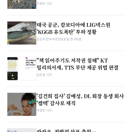
차형조 기자
태국 공군, 캄보디아에 LIG넥스원
'KGGB 유도폭탄' 투하 정황
김민석 한국국방안보포럼 연구위원
"책 읽어주기도 저작권 침해" KT
밀리의서재, TTS 무단 제공 위법 판결
강은경 기자
'김건희 집사' 김예성, DL 회장 동생 회사
'켐텍' 감사로 재직
박형민 기자
카카오, 전방위 상표 출원…