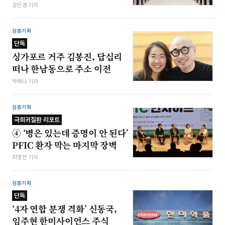
강은경 기자
심층기획
단독
싱가포르 거주 김봉진, 답십리
떠나 한남동으로 주소 이전
박해나 기자
심층기획
극희귀질환 리포트
④ ‘병은 있는데 증명이 안 된다’
PFIC 환자 막는 마지막 장벽
최영찬 기자
심층기획
단독
‘4자 연합 분쟁 격화’ 신동국,
임주현 한미사이언스 주식