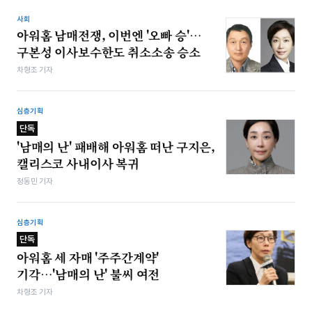
사회
아워홈 남매전쟁, 이번엔 '오빠 승'…
구본성 이사보수한도 취소소송 승소
차형조 기자
심층기획
단독
'남매의 난' 패배해 아워홈 떠난 구지은,
캘리스코 사내이사 복귀
정동민 기자
심층기획
단독
아워홈 세 자매 '주주간계약'
기각…'남매의 난' 불씨 여전
차형조 기자