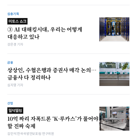
심층기획
미토스 쇼크
③ AI 대해킹시대, 우리는 어떻게
대응하고 있나
강은경 기자
금융
상상인, 수협은행과 증권사 매각 논의…
금융사 다 정리하나
심지영 기자
산업
밀덕텔링
10억 짜리 자폭드론 ‘K-루카스’가 풀어야
할 진짜 숙제
김민석 한국국방안보포럼 연구위원