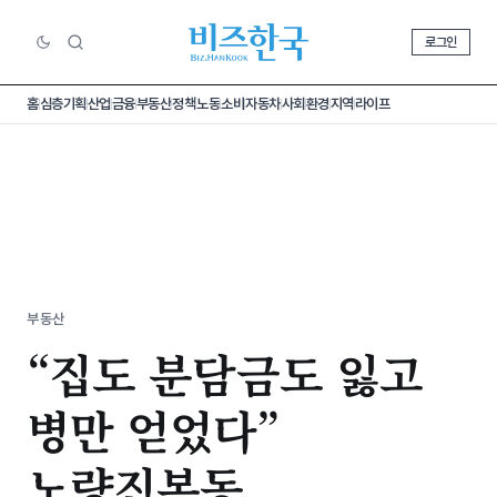
로그인
홈
심층기획
산업
금융
부동산
정책
노동
소비
자동차
사회
환경
지역
라이프
부동산
“집도 분담금도 잃고
병만 얻었다”
노량진본동