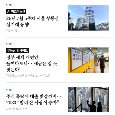
부동산
AI 비즈부동산
26년 7월 5주차 서울 부동산
실거래 동향
김상연 기자
부동산
부동산 인사이트
정부 세제 개편안
들여다보니…‘세금은 집 못
짓는다’
김학렬 스마트튜브 부동산조사연구소장
부동산
주식 폭락에 대출 빗장까지…
2030 “빨리 산 사람이 승자”
차해인 저널리스트