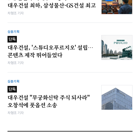
대우건설 최하, 삼성물산·GS건설 최고
차형조 기자
심층기획
단독
대우건설, '스튜디오푸르지오' 설립…
콘텐츠 제작 뛰어들었다
차형조 기자
심층기획
단독
대우건설 "무궁화신탁 주식 되사라"
오창석에 풋옵션 소송
차형조 기자