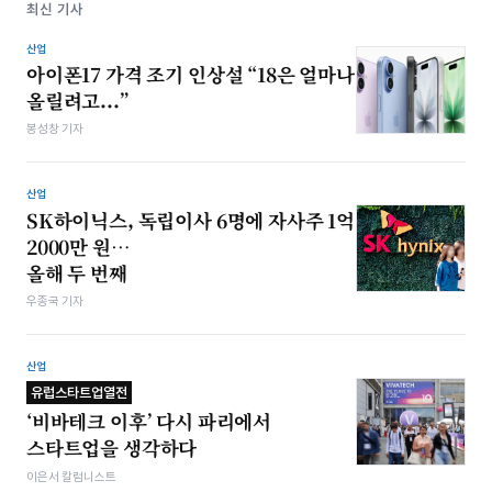
최신 기사
산업
아이폰17 가격 조기 인상설 “18은 얼마나
올릴려고...”
봉성창 기자
산업
SK하이닉스, 독립이사 6명에 자사주 1억
2000만 원…
올해 두 번째
우종국 기자
산업
유럽스타트업열전
‘비바테크 이후’ 다시 파리에서
스타트업을 생각하다
이은서 칼럼니스트