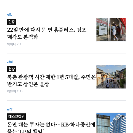
산업
현장
22일 만에 다시 문 연 홈플러스, 점포
매각도 본격화
박해나 기자
사회
현장
북촌 관광객 시간 제한 1년 5개월, 주민은
반기고 상인은 울상
정원혁 기자
금융
데스크칼럼
돈만 대는 투자는 없다…KB·하나증권에
묻는 ‘LP의 책임’