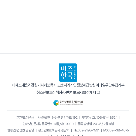
매체소개
윤리강령
기사제보
독자 고충처리
개인정보취급방침
이메일무단수집거부
청소년보호정책
정정·반론 보도
RSS
전체 태그
(주)일요신문사
｜
서울특별시 용산구 만리재로 192
｜
사업자번호: 106-81-48524
｜
인터넷신문사업등록번호: 서울, 아02990
｜
등록·발행일: 2014년 2월 4일
발행인/편집인: 김원양
｜
청소년보호책임자: 김남희
｜
TEL: 02-2198-1591
｜
FAX: 02-738-4675