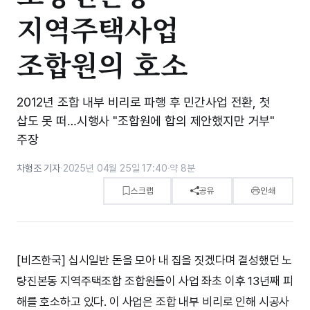
지역주택사업
조합원의 호소
2012년 조합 내부 비리로 파행 후 민간사업 전환, 첫
삽도 못 떠…시행사 "조합원에 합의 제안했지만 거부"
주장
차형조 기자
·
2025년 04월 25일 17:40
·
약 8분
스크랩
공유
인쇄
[비즈한국] 십시일반 돈을 모아 내 집을 짓겠다며 결성했던 노
량진본동 지역주택조합 조합원들이 사업 좌초 이후 13년째 피
해를 호소하고 있다. 이 사업은 조합 내부 비리로 인해 시공사