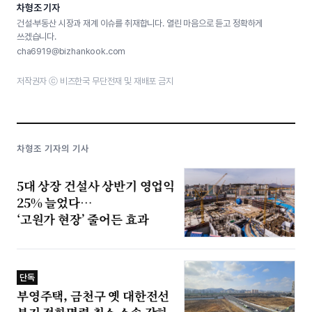
차형조 기자
건설·부동산 시장과 재계 이슈를 취재합니다. 열린 마음으로 듣고 정확하게
쓰겠습니다.
cha6919@bizhankook.com
저작권자 ⓒ 비즈한국 무단전재 및 재배포 금지
차형조 기자의 기사
5대 상장 건설사 상반기 영업익
25% 늘었다…
‘고원가 현장’ 줄어든 효과
단독
부영주택, 금천구 옛 대한전선