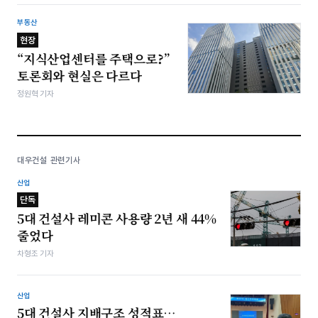
부동산
현장
“지식산업센터를 주택으로?”
토론회와 현실은 다르다
정원혁 기자
대우건설 관련기사
산업
단독
5대 건설사 레미콘 사용량 2년 새 44%
줄었다
차형조 기자
산업
5대 건설사 지배구조 성적표…