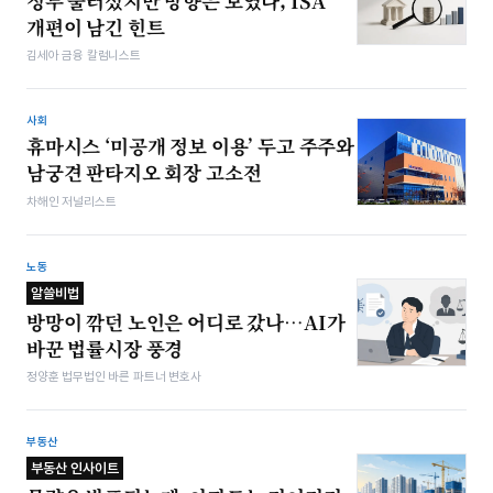
정부 물러섰지만 방향은 보였다, ISA
개편이 남긴 힌트
김세아 금융 칼럼니스트
사회
휴마시스 ‘미공개 정보 이용’ 두고 주주와
남궁견 판타지오 회장 고소전
차해인 저널리스트
노동
알쓸비법
방망이 깎던 노인은 어디로 갔나…AI가
바꾼 법률시장 풍경
정양훈 법무법인 바른 파트너 변호사
부동산
부동산 인사이트