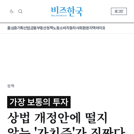
로그인
홈
심층기획
산업
금융
부동산
정책
노동
소비
자동차
사회
환경
지역
라이프
정책
가장 보통의 투자
상법 개정안에 떨지
않는 '가치주'가 진짜다