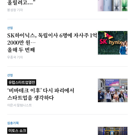
올릴려고...”
봉성창 기자
산업
SK하이닉스, 독립이사 6명에 자사주 1억
2000만 원…
올해 두 번째
우종국 기자
산업
유럽스타트업열전
‘비바테크 이후’ 다시 파리에서
스타트업을 생각하다
이은서 칼럼니스트
심층기획
미토스 쇼크