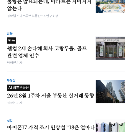
물량은 발표되는데, 아파트는 지어지지
않는다
김학렬 스마트튜브 부동산조사연구소장
금융
단독
웰컴 2세 손다혜 회사 코람두올, 골프
관련 업체 인수
박형민 기자
부동산
AI 비즈부동산
26년 8월 1주차 서울 부동산 실거래 동향
김상연 기자
산업
아이폰17 가격 조기 인상설 “18은 얼마나