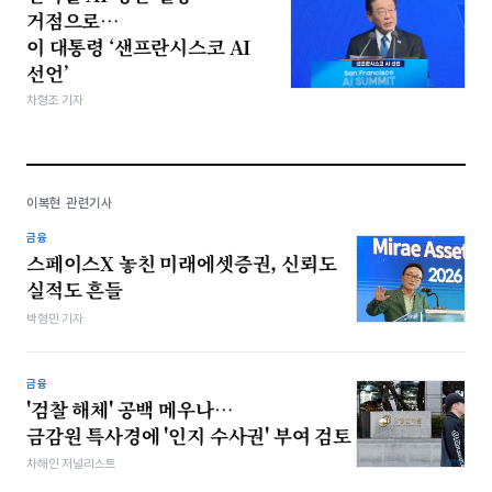
거점으로…
이 대통령 ‘샌프란시스코 AI
선언’
차형조 기자
이복현 관련기사
금융
스페이스X 놓친 미래에셋증권, 신뢰도
실적도 흔들
박형민 기자
금융
'검찰 해체' 공백 메우나…
금감원 특사경에 '인지 수사권' 부여 검토
차해인 저널리스트