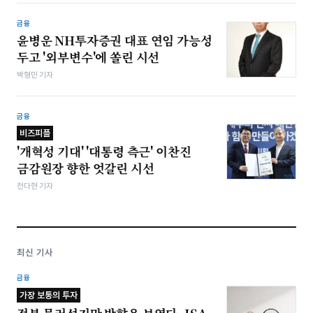
금융
윤병운 NH투자증권 대표 연임 가능성
두고 '외부변수'에 쏠린 시선
박형민 기자
금융
비즈피플
'개혁성 기대' '대통령 측근' 이찬진
금감원장 향한 엇갈린 시선
전다현 기자
최신 기사
금융
가장 보통의 투자