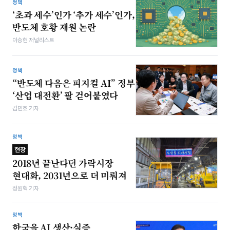
정책
‘초과 세수’인가 ‘추가 세수’인가,
반도체 호황 재원 논란
이승현 저널리스트
정책
“반도체 다음은 피지컬 AI” 정부
‘산업 대전환’ 팔 걷어붙였다
김민호 기자
정책
현장
2018년 끝난다던 가락시장
현대화, 2031년으로 더 미뤄져
정원혁 기자
정책
한국을 AI 생산·실증