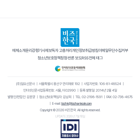
매체소개
윤리강령
기사제보
독자 고충처리
개인정보취급방침
이메일무단수집거부
청소년보호정책
정정·반론 보도
RSS
전체 태그
(주)일요신문사
｜
서울특별시 용산구 만리재로 192
｜
사업자번호: 106-81-48524
｜
인터넷신문사업등록번호: 서울, 아02990
｜
등록·발행일: 2014년 2월 4일
발행인/편집인: 김원양
｜
청소년보호책임자: 김남희
｜
TEL: 02-2198-1591
｜
FAX: 02-738-4675
｜
E-mail:
bizhk@bizhankook.com
Copyright © 2026 비즈한국. All rights reserved.
UPDATE 2026년 7월 16일