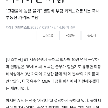
"고환율에 높은 물가" 생활비 부담 커져…요동치는 국내
부동산 가격도 부담
차해인 저널리스트
·
2025년 02월 17일 14:16
·
약 4분
스크랩
공유
인쇄
[비즈한국] #1. 시중은행에 공채로 입사해 10년 넘게 근무하
며 인정받은 38세 A 씨. A 씨는 근무가 힘들기로 유명한 회장
비서실에서 3년 가까이 고생한 끝에 ‘해외 연수’의 기회를 제
안받았다. 미국 유수의 MBA 과정을 회사에서 지원해주겠다
는 제안이었다.
하지만 A 씨는 선뜻 ‘가겠다’고 결정하지 못하고 있다. 올해 네
살이 된 자녀에게는 좋은 기회지만, 해외 체류 기간 2년 동안