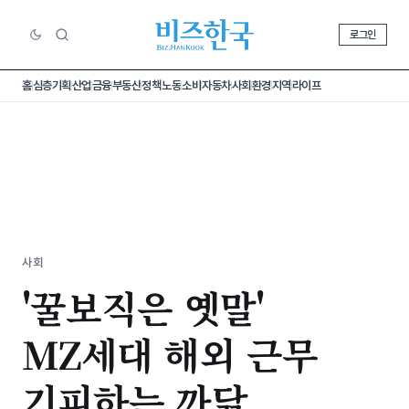
로그인
홈
심층기획
산업
금융
부동산
정책
노동
소비
자동차
사회
환경
지역
라이프
사회
'꿀보직은 옛말'
MZ세대 해외 근무
기피하는 까닭