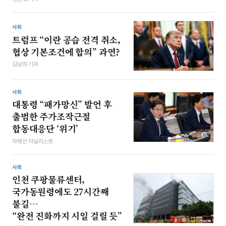
사회
트럼프 “이란 공습 전격 취소,
협상 기본조건에 합의” 과연?
김남희 기자
사회
대통령 “패가망신” 발언 후
출범한 주가조작근절
합동대응단 ‘위기’
차해인 저널리스트
사회
인천 쿠팡물류센터,
국가동원령에도 27시간째
불길…
“완전 진화까지 시일 걸릴 듯”