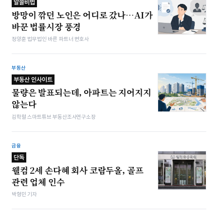
알쓸비법
방망이 깎던 노인은 어디로 갔나…AI가
바꾼 법률시장 풍경
정양훈 법무법인 바른 파트너 변호사
부동산
부동산 인사이트
물량은 발표되는데, 아파트는 지어지지
않는다
김학렬 스마트튜브 부동산조사연구소장
금융
단독
웰컴 2세 손다혜 회사 코람두올, 골프
관련 업체 인수
박형민 기자