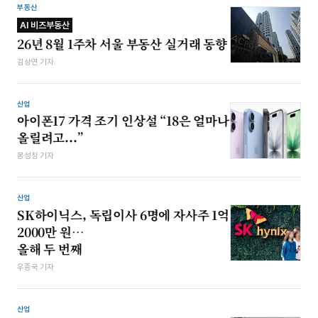
부동산
AI 비즈부동산
26년 8월 1주차 서울 부동산 실거래 동향
김상연 기자
산업
아이폰17 가격 조기 인상설 “18은 얼마나
올릴려고...”
봉성창 기자
산업
SK하이닉스, 독립이사 6명에 자사주 1억
2000만 원…
올해 두 번째
우종국 기자
산업