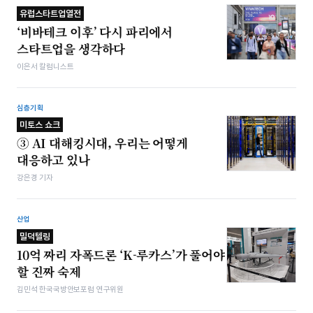
유럽스타트업열전
‘비바테크 이후’ 다시 파리에서
스타트업을 생각하다
이은서 칼럼니스트
심층기획
미토스 쇼크
③ AI 대해킹시대, 우리는 어떻게
대응하고 있나
강은경 기자
산업
밀덕텔링
10억 짜리 자폭드론 ‘K-루카스’가 풀어야
할 진짜 숙제
김민석 한국국방안보포럼 연구위원