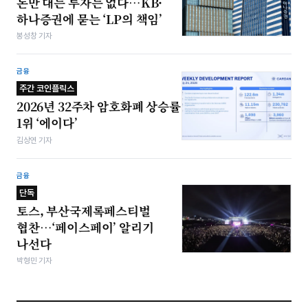
돈만 대는 투자는 없다…KB·
하나증권에 묻는 ‘LP의 책임’
봉성창 기자
금융
주간 코인플릭스
2026년 32주차 암호화폐 상승률
1위 ‘에이다’
김상연 기자
금융
단독
토스, 부산국제록페스티벌
협찬…‘페이스페이’ 알리기
나선다
박형민 기자