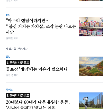
정원혁 기자
산업
"아무리 랜덤이라지만…
" 불신 커지는 가챠샵, 조작 논란 나오는
까닭
윤채현 기자
제일기획 관련기사
산업
강찬욱의 나쁜골프
골프장 '개명'에는 이유가 필요하다
강찬욱 작가
라이프
강찬욱의 나쁜골프
20대보다 60대가 나은 유일한 운동,
'시니어 골퍼'가 빛나는 이유