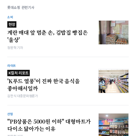
롯데쇼핑 관련기사
소비
현장
계란 매대 앞 멈춘 손, 김밥집 빵집은
'울상'
정원혁 기자
라이프
K컬처 리포트
'K푸드 열풍'이 진짜 한국 음식을
좋아해서일까
김헌식 대중문화평론가
산업
"PB상품은 5000원 이하" 대형마트가
다이소 닮아가는 이유