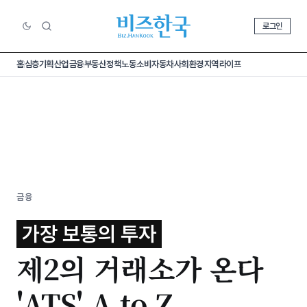
로그인
홈
심층기획
산업
금융
부동산
정책
노동
소비
자동차
사회
환경
지역
라이프
금융
가장 보통의 투자
제2의 거래소가 온다
'ATS' A to Z