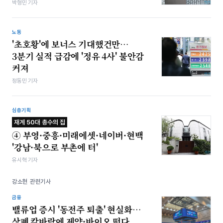
박형민 기자
노동
'초호황'에 보너스 기대했건만…
3분기 실적 급감에 '정유 4사' 불안감
커져
정동민 기자
심층기획
재계 50대 총수의 집
④ 부영·중흥·미래에셋·네이버·현백
'강남·북으로 부촌에 터'
유시혁 기자
강소현 관련기사
금융
밸류업 증시 '동전주 퇴출' 현실화…
상폐 칼바람에 제약·바이오 떤다