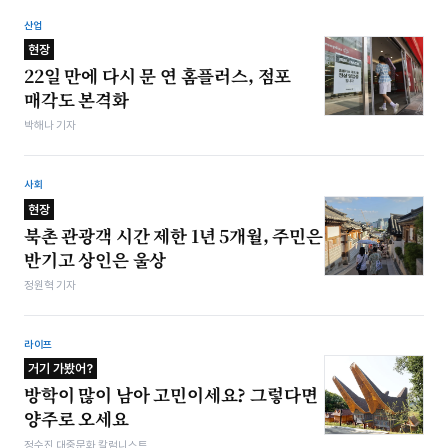
산업
현장
22일 만에 다시 문 연 홈플러스, 점포
매각도 본격화
박해나 기자
사회
현장
북촌 관광객 시간 제한 1년 5개월, 주민은
반기고 상인은 울상
정원혁 기자
라이프
거기 가봤어?
방학이 많이 남아 고민이세요? 그렇다면
양주로 오세요
정수진 대중문화 칼럼니스트