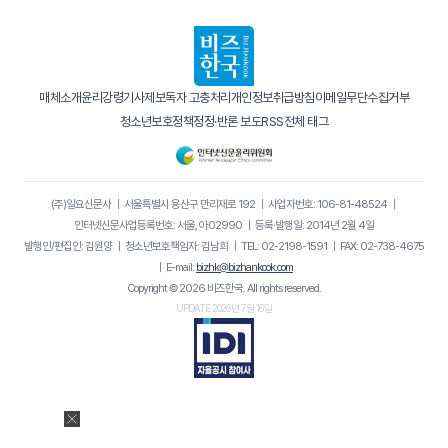
매체소개
윤리강령
기사제보
독자 고충처리
개인정보취급방침
이메일무단수집거부
청소년보호정책
정정·반론 보도
RSS
전체 태그
(주)일요신문사
｜
서울특별시 용산구 만리재로 192
｜
사업자번호: 106-81-48524
｜
인터넷신문사업등록번호: 서울, 아02990
｜
등록·발행일: 2014년 2월 4일
발행인/편집인: 김원양
｜
청소년보호책임자: 김남희
｜
TEL: 02-2198-1591
｜
FAX: 02-738-4675
｜
E-mail:
bizhk@bizhankook.com
Copyright © 2026 비즈한국. All rights reserved.
UPDATE 2026년 7월 16일