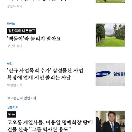
강찬욱 작가
라이프
강찬욱의 나쁜골프
'백돌이'라 놀리지 말아요
강찬욱 작가
산업
'신규 사업목적 추가' 삼성물산 사업
확장에 업계 시선 쏠리는 까닭
박형민 기자
코오롱인더 관련기사
심층기획
단독
코오롱 계열사들, 이웅열 명예회장 땅에
건물 신축 "그룹 역사관 용도"