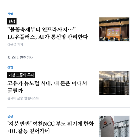
산업
현장
"불꽃축제부터 인프라까지…"
LG유플러스, AI가 통신망 관리한다
강은경 기자
S-OIL 관련기사
산업
가장 보통의 투자
고유가 뉴노멀 시대, 내 돈은 어디서
굴릴까
김세아 금융 칼럼니스트
금융
'지분 반반' 여천NCC 부도 위기에 한화
·DL 갈등 깊어가네