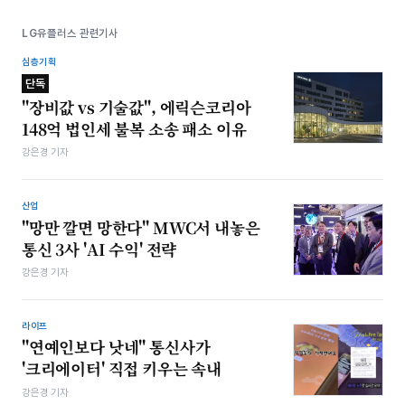
LG유플러스 관련기사
심층기획
단독
"장비값 vs 기술값", 에릭슨코리아
148억 법인세 불복 소송 패소 이유
강은경 기자
산업
"망만 깔면 망한다" MWC서 내놓은
통신 3사 'AI 수익' 전략
강은경 기자
라이프
"연예인보다 낫네" 통신사가
'크리에이터' 직접 키우는 속내
강은경 기자