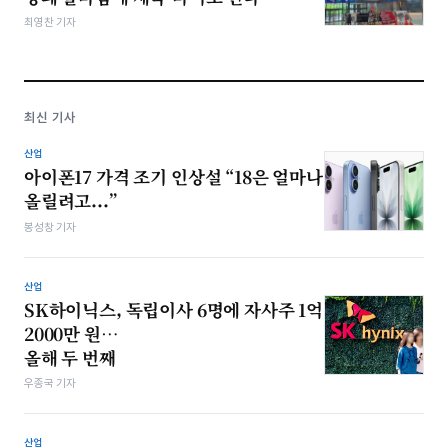
최영찬 기자
최신 기사
산업
아이폰17 가격 조기 인상설 “18은 얼마나
올릴려고...”
봉성창 기자
산업
SK하이닉스, 독립이사 6명에 자사주 1억
2000만 원…
올해 두 번째
우종국 기자
산업