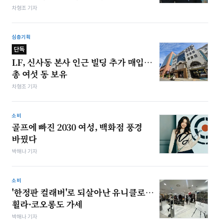
차형조 기자
심층기획
단독
LF, 신사동 본사 인근 빌딩 추가 매입…
총 여섯 동 보유
차형조 기자
소비
골프에 빠진 2030 여성, 백화점 풍경
바꿨다
박해나 기자
소비
'한정판 컬래버'로 되살아난 유니클로…
휠라·코오롱도 가세
박해나 기자