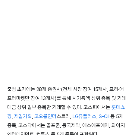
출범 초기에는 28개 증권사(전체 시장 참여 15개사, 프리·애
프터마켓만 참여 13개사)를 통해 시가총액 상위 종목 및 거래
대금 상위 일부 종목만 거래할 수 있다. 코스피에서는
롯데쇼
핑
,
제일기획
,
코오롱인더
스트리,
LG유플러스
,
S-Oil
등 5개
종목, 코스닥에서는 골프존, 동국제약, 에스에프에이, 와이지
엔터테인먼트, 컴투스 등 5개 종목이 포함된다.