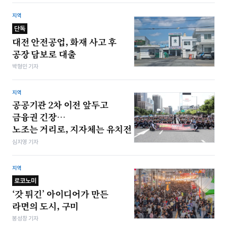
지역
단독
대전 안전공업, 화재 사고 후
공장 담보로 대출
박형민 기자
지역
공공기관 2차 이전 앞두고
금융권 긴장…
노조는 거리로, 지자체는 유치전
심지영 기자
지역
로코노미
‘갓 튀긴’ 아이디어가 만든
라면의 도시, 구미
봉성창 기자