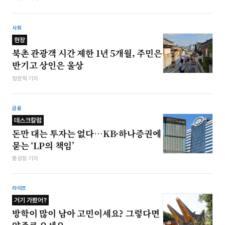
사회
현장
북촌 관광객 시간 제한 1년 5개월, 주민은
반기고 상인은 울상
정원혁 기자
금융
데스크칼럼
돈만 대는 투자는 없다…KB·하나증권에
묻는 ‘LP의 책임’
봉성창 기자
라이프
거기 가봤어?
방학이 많이 남아 고민이세요? 그렇다면