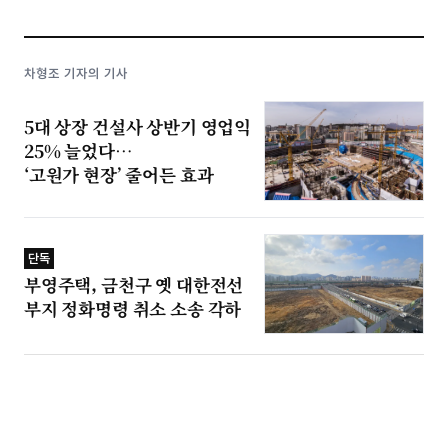
차형조 기자의 기사
5대 상장 건설사 상반기 영업익
25% 늘었다…
‘고원가 현장’ 줄어든 효과
단독
부영주택, 금천구 옛 대한전선
부지 정화명령 취소 소송 각하