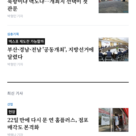
북항이냐 맥도냐…개최지 선택이 첫
관문
박형민 기자
심층기획
엑스포 재도전 가능할까
부산·경남·전남 '공동개최', 지방선거에
달렸다
박형민 기자
최신 기사
산업
현장
22일 만에 다시 문 연 홈플러스, 점포
매각도 본격화
박해나 기자