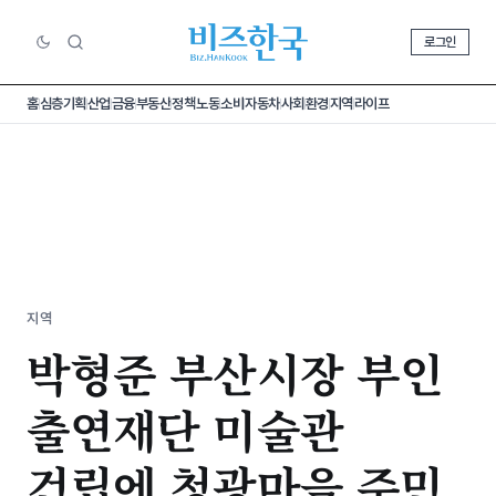
로그인
홈
심층기획
산업
금융
부동산
정책
노동
소비
자동차
사회
환경
지역
라이프
지역
박형준 부산시장 부인
출연재단 미술관
건립에 청광마을 주민