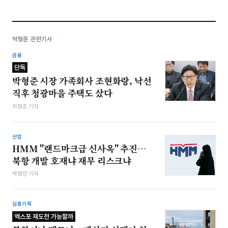
박형준 관련기사
금융
단독
박형준 시장 가족회사 조현화랑, 낙선
직후 청광마을 주택도 샀다
차형조 기자
산업
HMM "랜드마크급 신사옥" 추진…
북항 개발 호재냐 재무 리스크냐
박형민 기자
심층기획
엑스포 재도전 가능할까