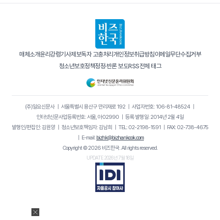
매체소개
윤리강령
기사제보
독자 고충처리
개인정보취급방침
이메일무단수집거부
청소년보호정책
정정·반론 보도
RSS
전체 태그
(주)일요신문사
｜
서울특별시 용산구 만리재로 192
｜
사업자번호: 106-81-48524
｜
인터넷신문사업등록번호: 서울, 아02990
｜
등록·발행일: 2014년 2월 4일
발행인/편집인: 김원양
｜
청소년보호책임자: 김남희
｜
TEL: 02-2198-1591
｜
FAX: 02-738-4675
｜
E-mail:
bizhk@bizhankook.com
Copyright © 2026 비즈한국. All rights reserved.
UPDATE 2026년 7월 16일