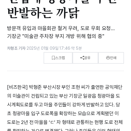
반발하는 까닭
방문객 유입과 마을회관 철거 우려, 도로 우회 요청…
기장군 "미술관 주차장 부지 개방 위해 협의 중"
차형조 기자
·
2025년 01월 09일 17:46
·
약 5분
스크랩
공유
인쇄
[비즈한국] 박형준 부산시장 부인 조현 씨가 출연한 공익재단
의 미술관이 건립되고 있는 부산 기장군 일광읍 청광마을 도
시계획도로를 두고 마을 주민들이 강하게 반발하고 있다. 당
초 청광마을 입구 도로폭을 확장하는 모습으로 계획됐던 이
도로는 2년 전 마을을 ‘ㄷ’ 자 형태로 관통하는 현행 도로 전체
를 확장하는 것으로 변경됐다. 그러나 주민들은 이런 형태의