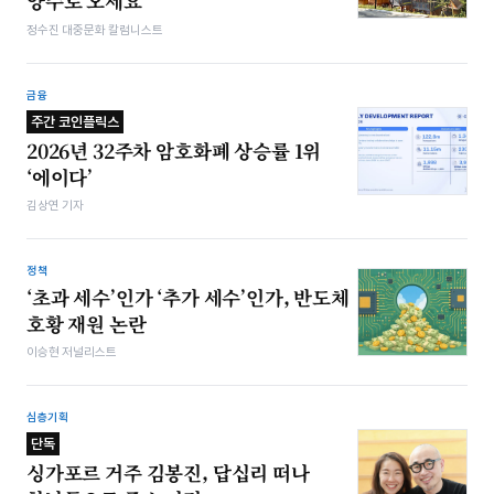
양주로 오세요
정수진 대중문화 칼럼니스트
금융
주간 코인플릭스
2026년 32주차 암호화폐 상승률 1위
‘에이다’
김상연 기자
정책
‘초과 세수’인가 ‘추가 세수’인가, 반도체
호황 재원 논란
이승현 저널리스트
심층기획
단독
싱가포르 거주 김봉진, 답십리 떠나