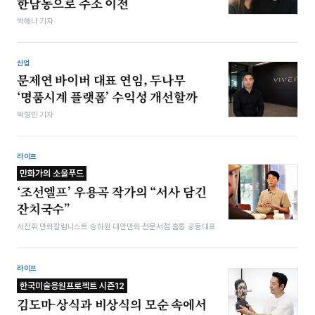
한남동으로 주소 이전
박해나 기자
산업
문제연 바이버 대표 연임, 두나무
‘명품시계 플랫폼’ 수익성 개선할까
박형민 기자
라이프
만화가의 소울푸드
‘조선엘프’ 우용곡 작가의 “서사 담긴
잔치국수”
서찬휘 만화칼럼니스트·송하원 대안만화 전문서점 홈통 공동대표
라이프
한국미술응원프로젝트 시즌12
김도마-상식과 비상식의 모순 속에서