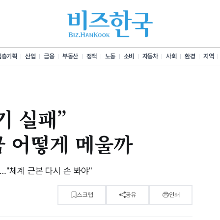
심층기획
산업
금융
부동산
정책
노동
소비
자동차
사회
환경
지역
기 실패”
기금 어떻게 메울까
파…"체계 근본 다시 손 봐야"
스크랩
공유
인쇄