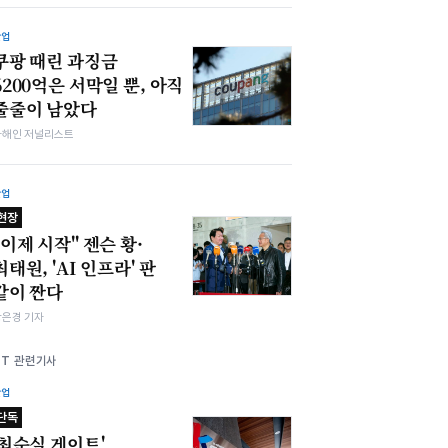
산업
쿠팡 때린 과징금
6200억은 서막일 뿐, 아직
줄줄이 남았다
차해인 저널리스트
산업
현장
"이제 시작" 젠슨 황·
최태원, 'AI 인프라' 판
같이 짠다
강은경 기자
KT 관련기사
산업
단독
'최순실 게이트'