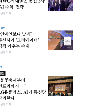
MWC서 내놓은 통신 3사
'AI 수익' 전략
강은경 기자
라이프
"연예인보다 낫네"
통신사가 '크리에이터'
직접 키우는 속내
강은경 기자
산업
현장
"불꽃축제부터
인프라까지…"
LG유플러스, AI가 통신망
관리한다
강은경 기자