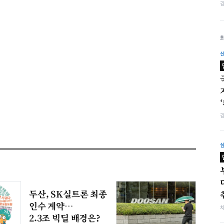
두산, SK실트론 최종
인수 계약…
2.3조 빅딜 배경은?