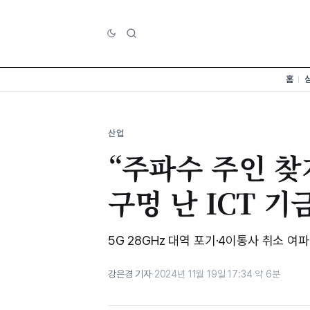
홈
산업
“주파수 주인 찾
구멍 난 ICT 
5G 28GHz 대역 포기·4이통사 취소 여
강은경 기자
·
2024년 11월 19일 17:34
·
약 6분