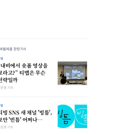
SK텔레콤 관련기사
산업
“내비에서 숏폼 영상을
보라고?” 티맵은 무슨
전략일까
강은경 기자
산업
티빙 SNS 새 채널 '빙틈',
보안 '빈틈' 어쩌나…
강은경 기자