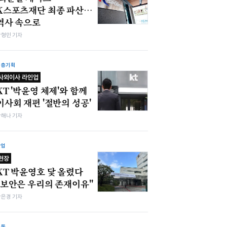
K스포츠재단 최종 파산…
역사 속으로
박형민 기자
심층기획
사외이사 라인업
KT '박윤영 체제'와 함께
이사회 재편 '절반의 성공'
박해나 기자
산업
현장
KT 박윤영호 닻 올렸다
"보안은 우리의 존재이유"
강은경 기자
노동