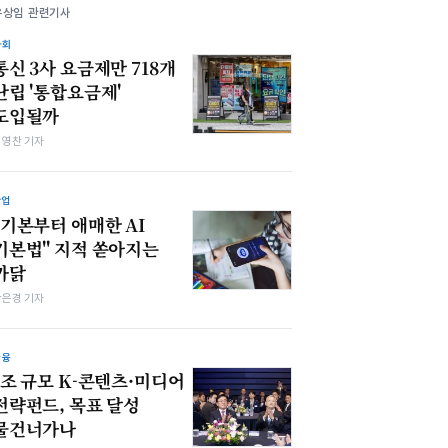
유상임 관련기사
사회
통신 3사 요금제만 718개
난립 '통합요금제'
도입될까
최영찬 기자
산업
"기본부터 애매한 AI
기본법" 지적 쏟아지는
까닭
강은경 기자
금융
1조 규모 K-콘텐츠·미디어
전략펀드, 목표 달성
물건너가나