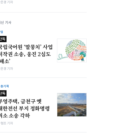
강은경 기자
최신 기사
산업
단독
국립국어원 ‘말뭉치’ 사업
저작권 소송, 웅진 2심도
‘패소’
강은경 기자
심층기획
단독
부영주택, 금천구 옛
대한전선 부지 정화명령
취소 소송 각하
차형조 기자