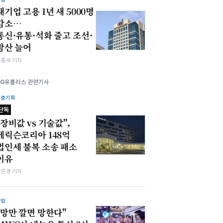
대기업 고용 1년 새 5000명
감소…
통신·유통·석화 줄고 조선·
방산 늘어
우종국 기자
LG유플러스 관련기사
심층기획
단독
"장비값 vs 기술값",
에릭슨코리아 148억
법인세 불복 소송 패소
이유
강은경 기자
산업
"망만 깔면 망한다"