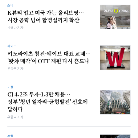
소비
K뷰티 업고 미국 가는 올리브영…
시장 공략 넘어 합병설까지 확산
박해나 기자
라이프
키노라이츠 참전·웨이브 대표 교체…
'왓챠 매각'이 OTT 재편 다시 흔드나
우종국 기자
노동
CJ 4.2조 투자·1.3만 채용…
정부 '청년 일자리·균형발전' 신호에
답하다
우종국 기자
노동