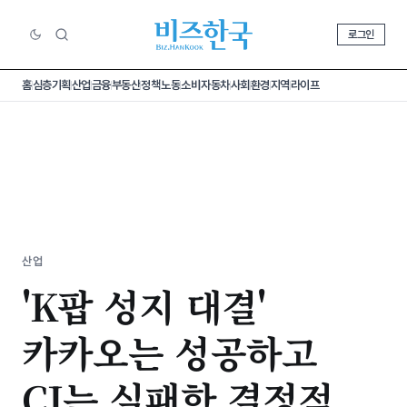
로그인
홈
심층기획
산업
금융
부동산
정책
노동
소비
자동차
사회
환경
지역
라이프
산업
'K팝 성지 대결'
카카오는 성공하고
CJ는 실패한 결정적