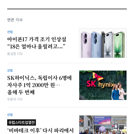
연관 기사
산업
아이폰17 가격 조기 인상설
“18은 얼마나 올릴려고...”
봉성창 기자
산업
SK하이닉스, 독립이사 6명에
자사주 1억 2000만 원…
올해 두 번째
우종국 기자
산업
유럽스타트업열전
‘비바테크 이후’ 다시 파리에서