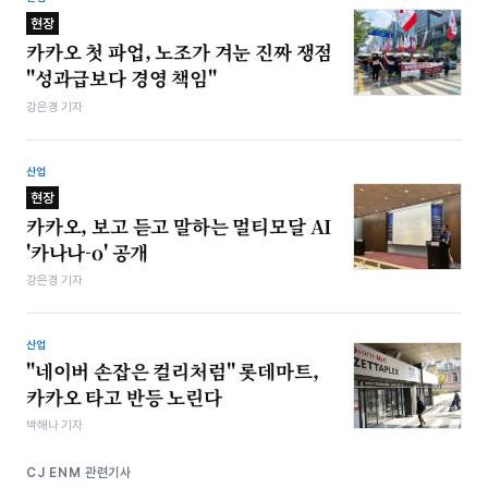
현장
카카오 첫 파업, 노조가 겨눈 진짜 쟁점
"성과급보다 경영 책임"
강은경 기자
산업
현장
카카오, 보고 듣고 말하는 멀티모달 AI
'카나나-o' 공개
강은경 기자
산업
"네이버 손잡은 컬리처럼" 롯데마트,
카카오 타고 반등 노린다
박해나 기자
CJ ENM 관련기사