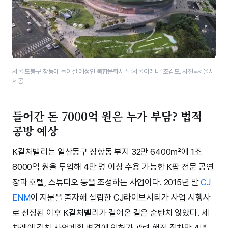
서울 도봉구 창동에 들어설 예정인 복합문화시설 ‘서울아레나’ 조감도. 사진=서울시
제공
들어간 돈 7000억 원은 누가 부담? 법적
공방 예상
K컬처밸리는 일산동구 장항동 부지 32만 6400㎡에 1조
8000억 원을 투입해 4만 명 이상 수용 가능한 K팝 전문 공연
장과 호텔, 스튜디오 등을 조성하는 사업이다. 2015년 말
CJ
ENM
이 지분을 출자해 설립한 CJ라이브시티가 사업 시행사
로 선정된 이후 K컬처밸리가 걸어온 길은 순탄치 않았다. 세