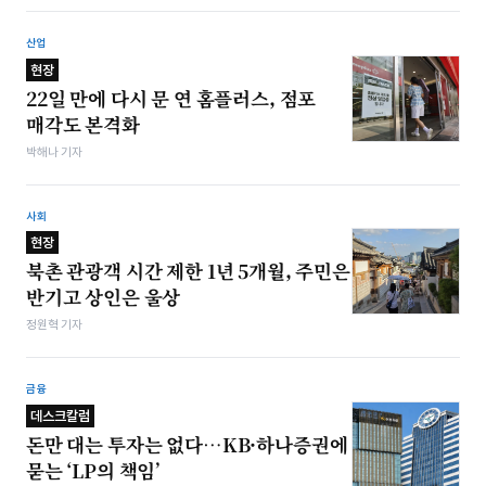
산업
현장
22일 만에 다시 문 연 홈플러스, 점포
매각도 본격화
박해나 기자
사회
현장
북촌 관광객 시간 제한 1년 5개월, 주민은
반기고 상인은 울상
정원혁 기자
금융
데스크칼럼
돈만 대는 투자는 없다…KB·하나증권에
묻는 ‘LP의 책임’