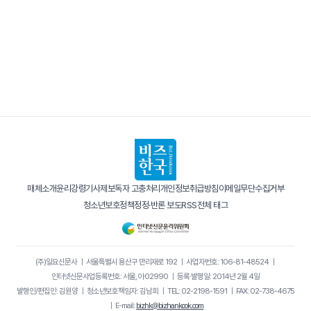
매체소개
윤리강령
기사제보
독자 고충처리
개인정보취급방침
이메일무단수집거부
청소년보호정책
정정·반론 보도
RSS
전체 태그
(주)일요신문사
｜
서울특별시 용산구 만리재로 192
｜
사업자번호: 106-81-48524
｜
인터넷신문사업등록번호: 서울, 아02990
｜
등록·발행일: 2014년 2월 4일
발행인/편집인: 김원양
｜
청소년보호책임자: 김남희
｜
TEL: 02-2198-1591
｜
FAX: 02-738-4675
｜
E-mail:
bizhk@bizhankook.com