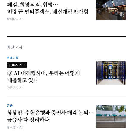
폐점, 희망퇴직, 합병…
벼랑 끝 멀티플렉스, 체질개선 안간힘
박해나 기자
최신 기사
심층기획
미토스 쇼크
③ AI 대해킹시대, 우리는 어떻게
대응하고 있나
강은경 기자
금융
상상인, 수협은행과 증권사 매각 논의…
금융사 다 정리하나
심지영 기자