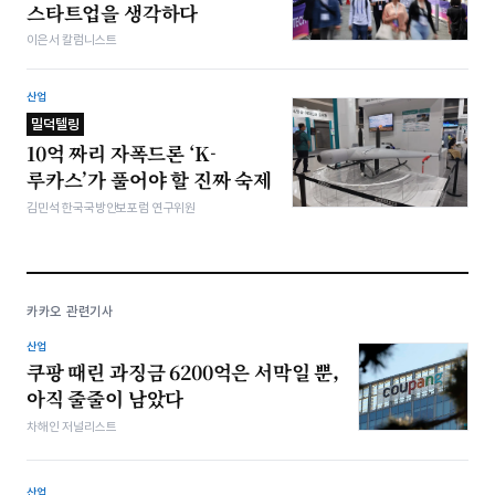
스타트업을 생각하다
이은서 칼럼니스트
산업
밀덕텔링
10억 짜리 자폭드론 ‘K-
루카스’가 풀어야 할 진짜 숙제
김민석 한국국방안보포럼 연구위원
카카오 관련기사
산업
쿠팡 때린 과징금 6200억은 서막일 뿐,
아직 줄줄이 남았다
차해인 저널리스트
산업