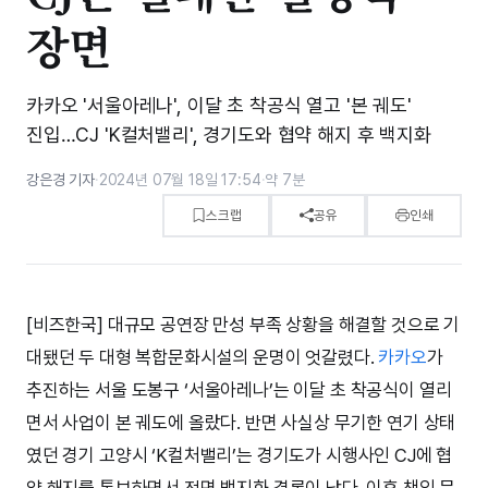
장면
카카오 '서울아레나', 이달 초 착공식 열고 '본 궤도'
진입…CJ 'K컬처밸리', 경기도와 협약 해지 후 백지화
강은경 기자
·
2024년 07월 18일 17:54
·
약 7분
스크랩
공유
인쇄
[비즈한국] 대규모 공연장 만성 부족 상황을 해결할 것으로 기
대됐던 두 대형 복합문화시설의 운명이 엇갈렸다.
카카오
가
추진하는 서울 도봉구 ‘서울아레나’는 이달 초 착공식이 열리
면서 사업이 본 궤도에 올랐다. 반면 사실상 무기한 연기 상태
였던 경기 고양시 ‘K컬처밸리’는 경기도가 시행사인 CJ에 협
약 해지를 통보하면서 전면 백지화 결론이 났다. 이후 책임 문