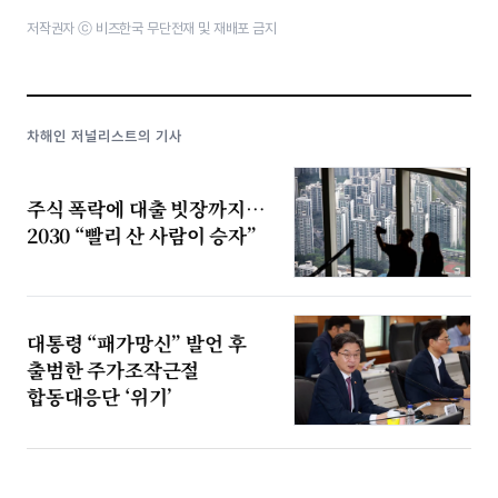
저작권자 ⓒ 비즈한국 무단전재 및 재배포 금지
차해인 저널리스트의 기사
주식 폭락에 대출 빗장까지…
2030 “빨리 산 사람이 승자”
대통령 “패가망신” 발언 후
출범한 주가조작근절
합동대응단 ‘위기’