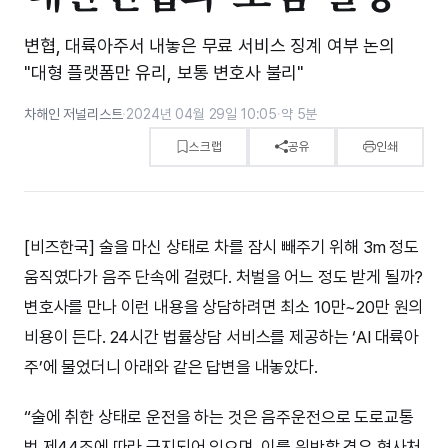
변협, 대륙아주서 내놓은 무료 서비스 징계 여부 논의
"대형 플랫폼만 유리, 보통 변호사 불리"
차해인 저널리스트
·
2024년 04월 29일 10:05
·
약 5분
스크랩
공유
인쇄
[비즈한국] 술을 마신 상태로 차를 잠시 빼주기 위해 3m 정도
움직였다가 음주 단속에 걸렸다. 처벌을 어느 정도 받게 될까?
변호사를 만나 이런 내용을 상담하려면 최소 10만~20만 원의
비용이 든다. 24시간 법률상담 서비스를 제공하는 ‘AI 대륙아
주’에 물었더니 아래와 같은 답변을 내놓았다.
“술에 취한 상태로 운전을 하는 것은 음주운전으로 도로교통
법 제44조에 따라 금지되어 있으며, 이를 위반할 경우 형사처