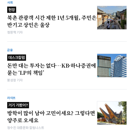
사회
현장
북촌 관광객 시간 제한 1년 5개월, 주민은
반기고 상인은 울상
정원혁 기자
금융
데스크칼럼
돈만 대는 투자는 없다…KB·하나증권에
묻는 ‘LP의 책임’
봉성창 기자
라이프
거기 가봤어?
방학이 많이 남아 고민이세요? 그렇다면
양주로 오세요
정수진 대중문화 칼럼니스트