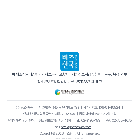
매체소개
윤리강령
기사제보
독자 고충처리
개인정보취급방침
이메일무단수집거부
청소년보호정책
정정·반론 보도
RSS
전체 태그
(주)일요신문사
｜
서울특별시 용산구 만리재로 192
｜
사업자번호: 106-81-48524
｜
인터넷신문사업등록번호: 서울, 아02990
｜
등록·발행일: 2014년 2월 4일
발행인/편집인: 김원양
｜
청소년보호책임자: 김남희
｜
TEL: 02-2198-1591
｜
FAX: 02-738-4675
｜
E-mail:
bizhk@bizhankook.com
Copyright © 2026 비즈한국. All rights reserved.