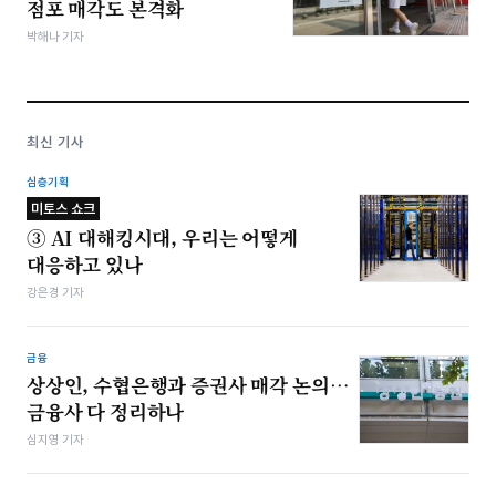
점포 매각도 본격화
박해나 기자
최신 기사
심층기획
미토스 쇼크
③ AI 대해킹시대, 우리는 어떻게
대응하고 있나
강은경 기자
금융
상상인, 수협은행과 증권사 매각 논의…
금융사 다 정리하나
심지영 기자