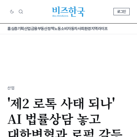
로그인
홈
심층기획
산업
금융
부동산
정책
노동
소비
자동차
사회
환경
지역
라이프
산업
'제2 로톡 사태 되나'
AI 법률상담 놓고
대한변협과 로펌 갈등