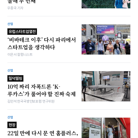
올해 두 번째
우종국 기자
산업
유럽스타트업열전
‘비바테크 이후’ 다시 파리에서
스타트업을 생각하다
이은서 칼럼니스트
산업
밀덕텔링
10억 짜리 자폭드론 ‘K-
루카스’가 풀어야 할 진짜 숙제
김민석 한국국방안보포럼 연구위원
산업
현장
22일 만에 다시 문 연 홈플러스,