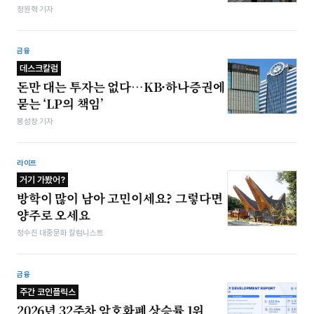
정원혁 기자
금융
데스크칼럼
돈만 대는 투자는 없다…KB·하나증권에
묻는 ‘LP의 책임’
봉성창 기자
라이프
거기 가봤어?
방학이 많이 남아 고민이세요? 그렇다면
양주로 오세요
정수진 대중문화 칼럼니스트
금융
주간 코인플릭스
2026년 32주차 암호화폐 상승률 1위