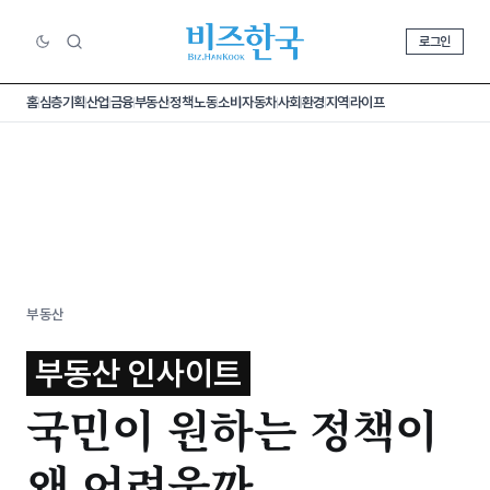
로그인
홈
심층기획
산업
금융
부동산
정책
노동
소비
자동차
사회
환경
지역
라이프
부동산
부동산 인사이트
국민이 원하는 정책이
왜 어려울까