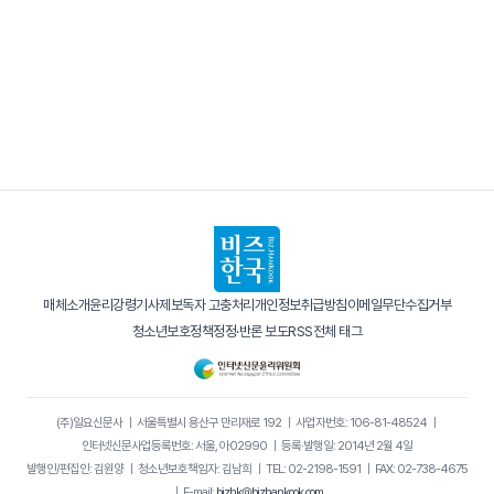
매체소개
윤리강령
기사제보
독자 고충처리
개인정보취급방침
이메일무단수집거부
청소년보호정책
정정·반론 보도
RSS
전체 태그
(주)일요신문사
｜
서울특별시 용산구 만리재로 192
｜
사업자번호: 106-81-48524
｜
인터넷신문사업등록번호: 서울, 아02990
｜
등록·발행일: 2014년 2월 4일
발행인/편집인: 김원양
｜
청소년보호책임자: 김남희
｜
TEL: 02-2198-1591
｜
FAX: 02-738-4675
｜
E-mail:
bizhk@bizhankook.com