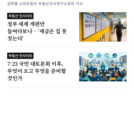
김학렬 스마트튜브 부동산조사연구소장의 기사
부동산 인사이트
정부 세제 개편안
들여다보니…‘세금은 집 못
짓는다’
부동산 인사이트
7·23 국민 대토론회 이후,
무엇이 오고 무엇을 준비할
것인가