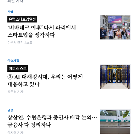
최신 기사
산업
유럽스타트업열전
‘비바테크 이후’ 다시 파리에서
스타트업을 생각하다
이은서 칼럼니스트
심층기획
미토스 쇼크
③ AI 대해킹시대, 우리는 어떻게
대응하고 있나
강은경 기자
금융
상상인, 수협은행과 증권사 매각 논의…
금융사 다 정리하나
심지영 기자