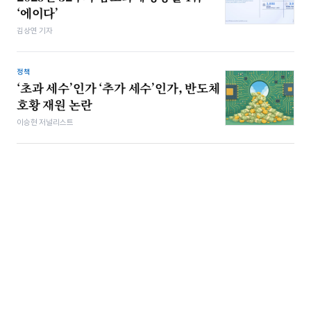
‘에이다’
김상연 기자
정책
‘초과 세수’인가 ‘추가 세수’인가, 반도체
호황 재원 논란
이승현 저널리스트