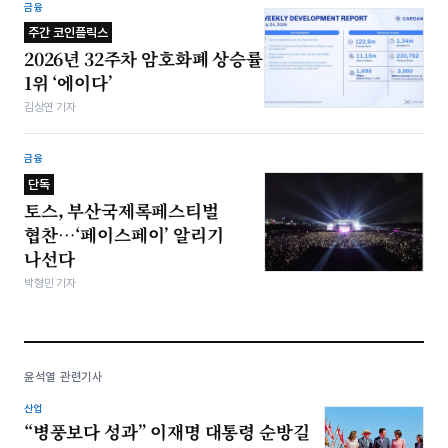
금융
주간 코인플릭스
2026년 32주차 암호화폐 상승률
1위 ‘에이다’
김상연 기자
금융
단독
토스, 부산국제록페스티벌
협찬…‘페이스페이’ 알리기
나선다
박형민 기자
윤석열 관련기사
산업
“병풍보다 성과” 이재명 대통령 순방길