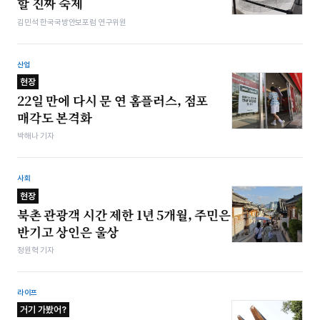
할 진짜 숙제
김민석 한국국방안보포럼 연구위원
산업
현장
22일 만에 다시 문 연 홈플러스, 점포
매각도 본격화
박해나 기자
사회
현장
북촌 관광객 시간 제한 1년 5개월, 주민은
반기고 상인은 울상
정원혁 기자
라이프
거기 가봤어?