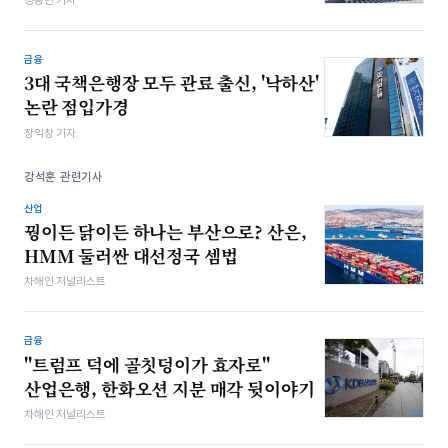
정동민 기자
금융
3대 국책은행장 모두 관료 출신, '낙하산'
논란 점입가경
장익창 기자
강석훈 관련기사
산업
꿩이든 닭이든 하나는 부산으로? 산은,
HMM 둘러싼 대선정국 셈법
차해인 저널리스트
금융
"트럼프 덕에 골칫덩이가 효자로"
산업은행, 한화오션 지분 매각 뒷이야기
차해인 저널리스트