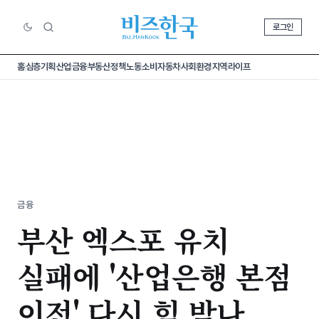
로그인
홈
심층기획
산업
금융
부동산
정책
노동
소비
자동차
사회
환경
지역
라이프
금융
부산 엑스포 유치
실패에 '산업은행 본점
이전' 다시 힘 받나