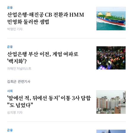
금융
산업은행·해진공 CB 전환과 HMM
민영화 둘러싼 셈법
박형민 기자
금융
산업은행 부산 이전, 계엄 여파로
'백지화'?
차해인 저널리스트
김희곤 관련기사
사회
'앞에선 적, 뒤에선 동지' 이통 3사 담합
"도 넘었다"
심지영 기자
금융