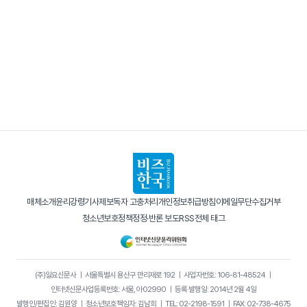
매체소개
윤리강령
기사제보
독자 고충처리
개인정보취급방침
이메일무단수집거부
청소년보호정책
정정·반론 보도
RSS
전체 태그
(주)일요신문사
｜
서울특별시 용산구 만리재로 192
｜
사업자번호: 106-81-48524
｜
인터넷신문사업등록번호: 서울, 아02990
｜
등록·발행일: 2014년 2월 4일
발행인/편집인: 김원양
｜
청소년보호책임자: 김남희
｜
TEL: 02-2198-1591
｜
FAX: 02-738-4675