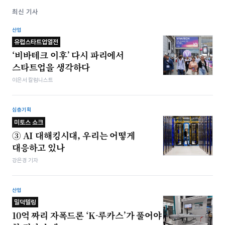
최신 기사
산업
유럽스타트업열전
‘비바테크 이후’ 다시 파리에서
스타트업을 생각하다
이은서 칼럼니스트
심층기획
미토스 쇼크
③ AI 대해킹시대, 우리는 어떻게
대응하고 있나
강은경 기자
산업
밀덕텔링
10억 짜리 자폭드론 ‘K-루카스’가 풀어야