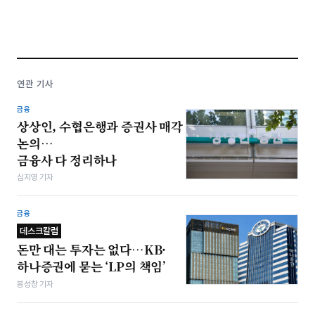
연관 기사
금융
상상인, 수협은행과 증권사 매각
논의…
금융사 다 정리하나
심지영 기자
금융
데스크칼럼
돈만 대는 투자는 없다…KB·
하나증권에 묻는 ‘LP의 책임’
봉성창 기자