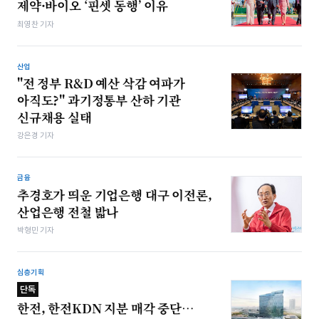
제약·바이오 ‘핀셋 동행’ 이유
최영찬 기자
산업
"전 정부 R&D 예산 삭감 여파가
아직도?" 과기정통부 산하 기관
신규채용 실태
강은경 기자
금융
추경호가 띄운 기업은행 대구 이전론,
산업은행 전철 밟나
박형민 기자
심층기획
단독
한전, 한전KDN 지분 매각 중단…