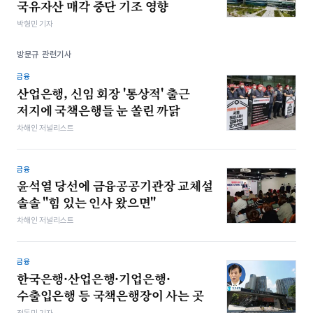
국유자산 매각 중단 기조 영향
박형민 기자
방문규 관련기사
금융
산업은행, 신임 회장 '통상적' 출근
저지에 국책은행들 눈 쏠린 까닭
차해인 저널리스트
금융
윤석열 당선에 금융공공기관장 교체설
솔솔 "힘 있는 인사 왔으면"
차해인 저널리스트
금융
한국은행·산업은행·기업은행·
수출입은행 등 국책은행장이 사는 곳