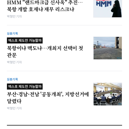
HMM "랜드마크급 신사옥" 추진…
북항 개발 호재냐 재무 리스크냐
박형민 기자
심층기획
엑스포 재도전 가능할까
북항이냐 맥도냐…개최지 선택이 첫
관문
박형민 기자
심층기획
엑스포 재도전 가능할까
부산·경남·전남 '공동개최', 지방선거에
달렸다
박형민 기자