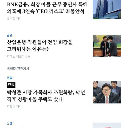
BNK금융, 회장 아들 근무 증권사 특혜
의혹에 3연속 'CEO 리스크' 좌불안석
장익창 기자
금융
산업은행 직원들이 전임 회장을
그리워하는 이유는?
차해인 저널리스트
박형준 관련기사
금융
단독
박형준 시장 가족회사 조현화랑, 낙선
직후 청광마을 주택도 샀다
차형조 기자
산업