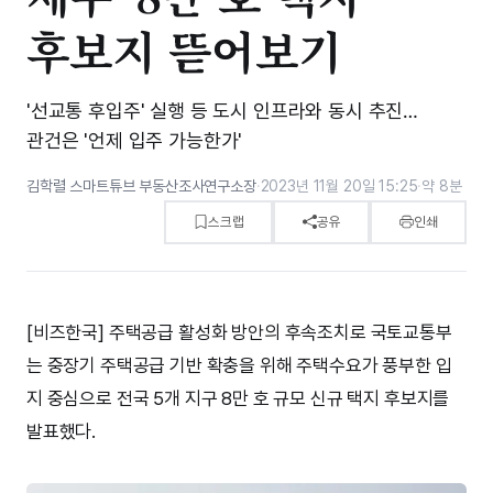
후보지 뜯어보기
'선교통 후입주' 실행 등 도시 인프라와 동시 추진…
관건은 '언제 입주 가능한가'
김학렬 스마트튜브 부동산조사연구소장
·
2023년 11월 20일 15:25
·
약 8분
스크랩
공유
인쇄
[비즈한국] 주택공급 활성화 방안의 후속조치로 국토교통부
는 중장기 주택공급 기반 확충을 위해 주택수요가 풍부한 입
지 중심으로 전국 5개 지구 8만 호 규모 신규 택지 후보지를
발표했다.