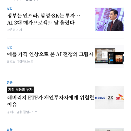
산업
정부는 인프라, 삼성·SK는 투자…
AI 3대 메가프로젝트 닻 올렸다
강은경 기자
산업
애플 가격 인상으로 본 AI 전쟁의 그림자
최호섭 IT칼럼니스트
금융
가장 보통의 투자
레버리지 ETF가 개인투자자에게 위험한
이유
김세아 금융 칼럼니스트
금융