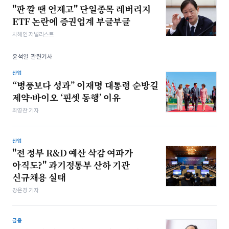
"판 깔 땐 언제고" 단일종목 레버리지
ETF 논란에 증권업계 부글부글
차해인 저널리스트
윤석열 관련기사
산업
“병풍보다 성과” 이재명 대통령 순방길
제약·바이오 ‘핀셋 동행’ 이유
최영찬 기자
산업
"전 정부 R&D 예산 삭감 여파가
아직도?" 과기정통부 산하 기관
신규채용 실태
강은경 기자
금융