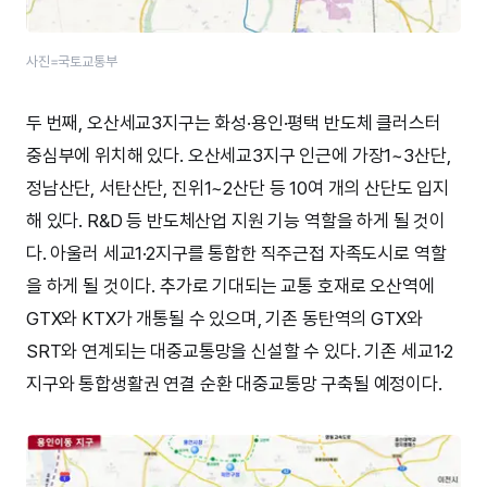
사진=국토교통부
두 번째, 오산세교3지구는 화성·용인·평택 반도체 클러스터
중심부에 위치해 있다. 오산세교3지구 인근에 가장1~3산단,
정남산단, 서탄산단, 진위1~2산단 등 10여 개의 산단도 입지
해 있다. R&D 등 반도체산업 지원 기능 역할을 하게 될 것이
다. 아울러 세교1·2지구를 통합한 직주근접 자족도시로 역할
을 하게 될 것이다. 추가로 기대되는 교통 호재로 오산역에
GTX와 KTX가 개통될 수 있으며, 기존 동탄역의 GTX와
SRT와 연계되는 대중교통망을 신설할 수 있다. 기존 세교1·2
지구와 통합생활권 연결 순환 대중교통망 구축될 예정이다.