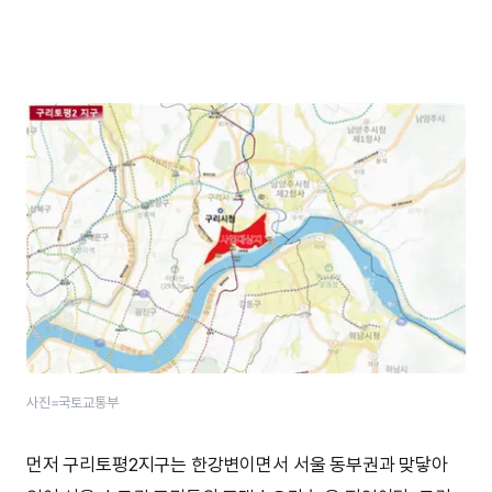
사진=국토교통부
먼저 구리토평2지구는 한강변이면서 서울 동부권과 맞닿아