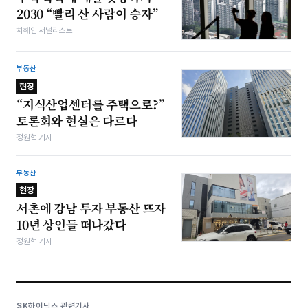
2030 “빨리 산 사람이 승자”
차해인 저널리스트
부동산
현장
“지식산업센터를 주택으로?”
토론회와 현실은 다르다
정원혁 기자
부동산
현장
서촌에 강남 투자 부동산 뜨자
10년 상인들 떠나갔다
정원혁 기자
SK하이닉스 관련기사