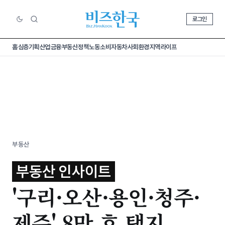
로그인
홈
심층기획
산업
금융
부동산
정책
노동
소비
자동차
사회
환경
지역
라이프
부동산
부동산 인사이트
'구리·오산·용인·청주·
제주' 8만 호 택지