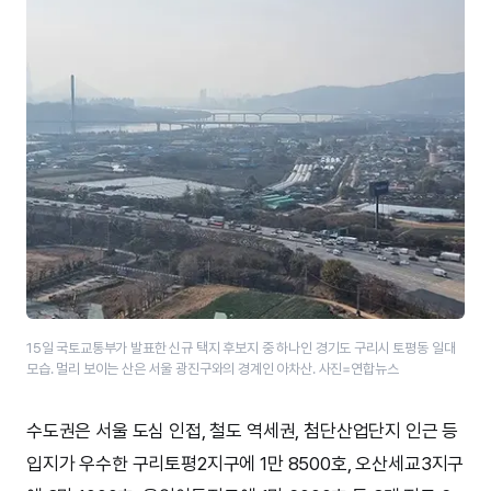
15일 국토교통부가 발표한 신규 택지 후보지 중 하나인 경기도 구리시 토평동 일대
모습. 멀리 보이는 산은 서울 광진구와의 경계인 아차산. 사진=연합뉴스
수도권은 서울 도심 인접, 철도 역세권, 첨단산업단지 인근 등
입지가 우수한 구리토평2지구에 1만 8500호, 오산세교3지구