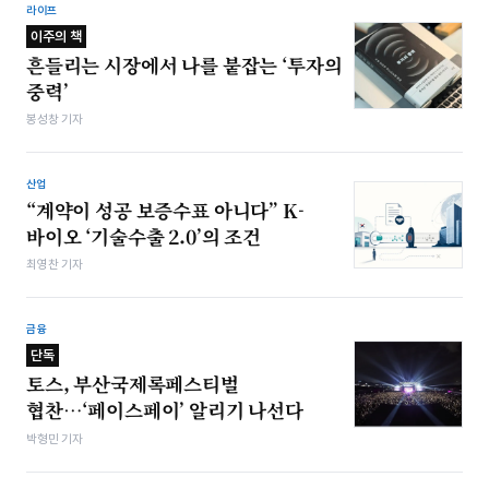
라이프
이주의 책
흔들리는 시장에서 나를 붙잡는 ‘투자의
중력’
봉성창 기자
산업
“계약이 성공 보증수표 아니다” K-
바이오 ‘기술수출 2.0’의 조건
최영찬 기자
금융
단독
토스, 부산국제록페스티벌
협찬…‘페이스페이’ 알리기 나선다
박형민 기자