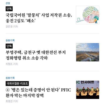
산업
단독
국립국어원 ‘말뭉치’ 사업 저작권 소송,
웅진 2심도 ‘패소’
강은경 기자
심층기획
단독
부영주택, 금천구 옛 대한전선 부지
정화명령 취소 소송 각하
차형조 기자
심층기획
극희귀질환 리포트
④ ‘병은 있는데 증명이 안 된다’ PFIC
환자 막는 마지막 장벽
최영찬 기자