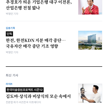
추경호가 띄운 기업은행 대구 이전론,
산업은행 전철 밟나
박형민 기자
심층기획
단독
한전, 한전KDN 지분 매각 중단…
국유자산 매각 중단 기조 영향
박형민 기자
최신 기사
라이프
한국미술응원프로젝트 시즌12
김도마-상식과 비상식의 모순 속에서
전준엽 화가·비즈한국 아트에디터