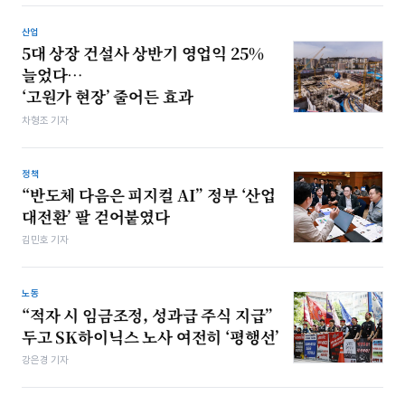
산업
5대 상장 건설사 상반기 영업익 25%
늘었다…
‘고원가 현장’ 줄어든 효과
차형조 기자
정책
“반도체 다음은 피지컬 AI” 정부 ‘산업
대전환’ 팔 걷어붙였다
김민호 기자
노동
“적자 시 임금조정, 성과급 주식 지급”
두고 SK하이닉스 노사 여전히 ‘평행선’
강은경 기자