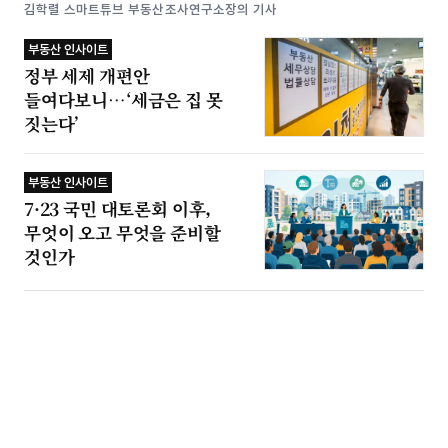
김학렬 스마트튜브 부동산조사연구소장의 기사
부동산 인사이트
정부 세제 개편안
들여다보니…‘세금은 집 못
짓는다’
부동산 인사이트
7·23 국민 대토론회 이후,
무엇이 오고 무엇을 준비할
것인가