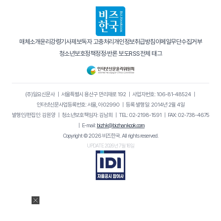
매체소개
윤리강령
기사제보
독자 고충처리
개인정보취급방침
이메일무단수집거부
청소년보호정책
정정·반론 보도
RSS
전체 태그
(주)일요신문사
｜
서울특별시 용산구 만리재로 192
｜
사업자번호: 106-81-48524
｜
인터넷신문사업등록번호: 서울, 아02990
｜
등록·발행일: 2014년 2월 4일
발행인/편집인: 김원양
｜
청소년보호책임자: 김남희
｜
TEL: 02-2198-1591
｜
FAX: 02-738-4675
｜
E-mail:
bizhk@bizhankook.com
Copyright © 2026 비즈한국. All rights reserved.
UPDATE 2026년 7월 16일