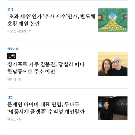
정책
‘초과 세수’인가 ‘추가 세수’인가, 반도체
호황 재원 논란
이승현 저널리스트
심층기획
단독
싱가포르 거주 김봉진, 답십리 떠나
한남동으로 주소 이전
박해나 기자
산업
문제연 바이버 대표 연임, 두나무
‘명품시계 플랫폼’ 수익성 개선할까
박형민 기자