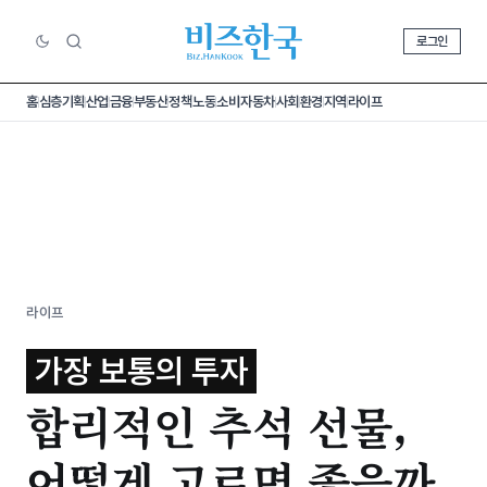
로그인
홈
심층기획
산업
금융
부동산
정책
노동
소비
자동차
사회
환경
지역
라이프
라이프
가장 보통의 투자
합리적인 추석 선물,
어떻게 고르면 좋을까