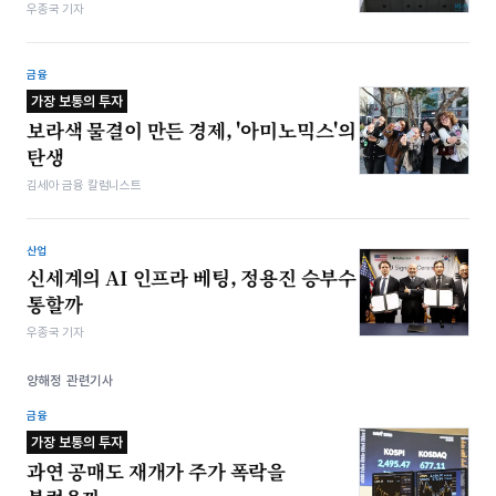
우종국 기자
금융
가장 보통의 투자
보라색 물결이 만든 경제, '아미노믹스'의
탄생
김세아 금융 칼럼니스트
산업
신세계의 AI 인프라 베팅, 정용진 승부수
통할까
우종국 기자
양해정 관련기사
금융
가장 보통의 투자
과연 공매도 재개가 주가 폭락을