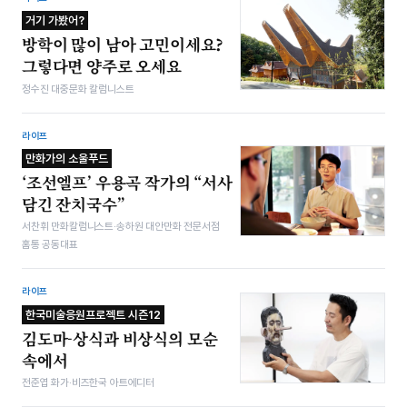
거기 가봤어?
방학이 많이 남아 고민이세요?
그렇다면 양주로 오세요
정수진 대중문화 칼럼니스트
라이프
만화가의 소울푸드
‘조선엘프’ 우용곡 작가의 “서사
담긴 잔치국수”
서찬휘 만화칼럼니스트·송하원 대안만화 전문서점
홈통 공동대표
라이프
한국미술응원프로젝트 시즌12
김도마-상식과 비상식의 모순
속에서
전준엽 화가·비즈한국 아트에디터