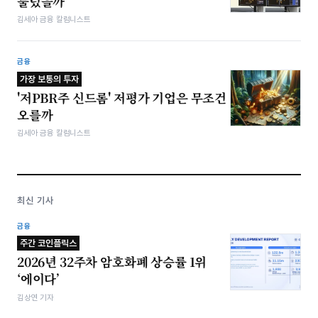
불렀을까
김세아 금융 칼럼니스트
금융
가장 보통의 투자
'저PBR주 신드롬' 저평가 기업은 무조건
오를까
김세아 금융 칼럼니스트
최신 기사
금융
주간 코인플릭스
2026년 32주차 암호화폐 상승률 1위
‘에이다’
김상연 기자