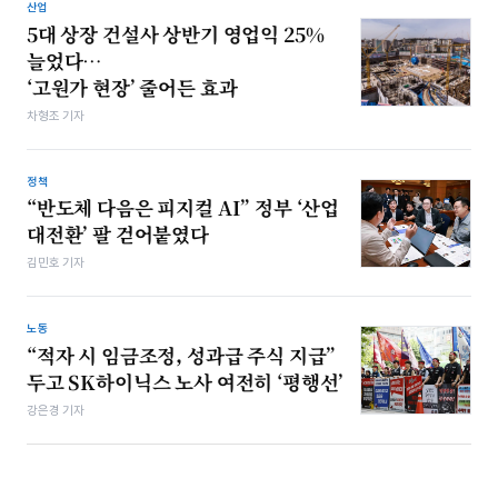
산업
5대 상장 건설사 상반기 영업익 25%
늘었다…
‘고원가 현장’ 줄어든 효과
차형조 기자
정책
“반도체 다음은 피지컬 AI” 정부 ‘산업
대전환’ 팔 걷어붙였다
김민호 기자
노동
“적자 시 임금조정, 성과급 주식 지급”
두고 SK하이닉스 노사 여전히 ‘평행선’
강은경 기자