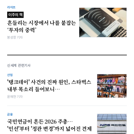
라이프
이주의 책
흔들리는 시장에서 나를 붙잡는
‘투자의 중력’
봉성창 기자
신세계 관련기사
산업
'탱크데이' 사건의 진짜 원인, 스타벅스
내부 목소리 들어보니…
윤채현 기자
금융
국민연금이 흔든 2026 주총…
'인선'부터 '정관 변경'까지 넓어진 견제