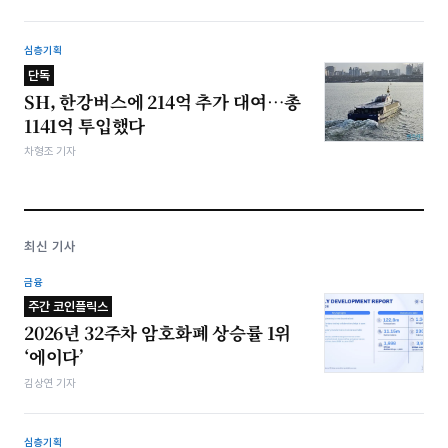
심층기획
단독
SH, 한강버스에 214억 추가 대여…총
1141억 투입했다
차형조 기자
최신 기사
금융
주간 코인플릭스
2026년 32주차 암호화폐 상승률 1위
‘에이다’
김상연 기자
심층기획