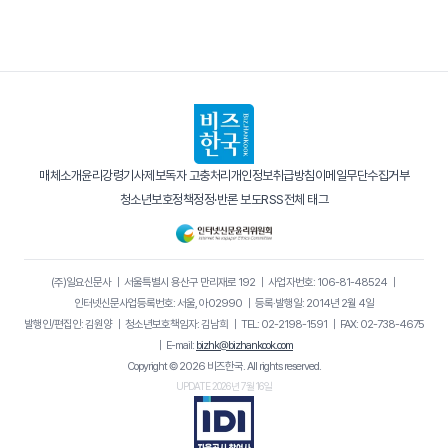
매체소개
윤리강령
기사제보
독자 고충처리
개인정보취급방침
이메일무단수집거부
청소년보호정책
정정·반론 보도
RSS
전체 태그
(주)일요신문사
｜
서울특별시 용산구 만리재로 192
｜
사업자번호: 106-81-48524
｜
인터넷신문사업등록번호: 서울, 아02990
｜
등록·발행일: 2014년 2월 4일
발행인/편집인: 김원양
｜
청소년보호책임자: 김남희
｜
TEL: 02-2198-1591
｜
FAX: 02-738-4675
｜
E-mail:
bizhk@bizhankook.com
Copyright © 2026 비즈한국. All rights reserved.
UPDATE 2026년 7월 16일