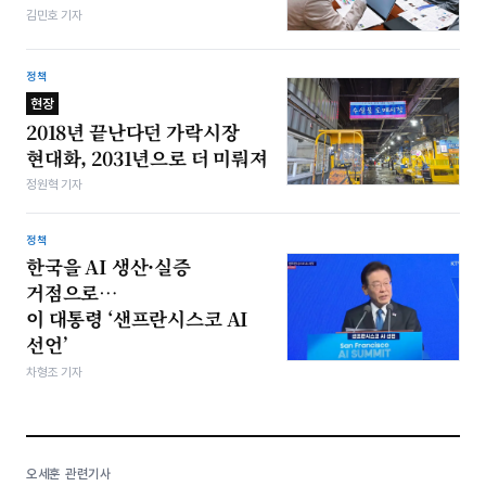
김민호 기자
정책
현장
2018년 끝난다던 가락시장
현대화, 2031년으로 더 미뤄져
정원혁 기자
정책
한국을 AI 생산·실증
거점으로…
이 대통령 ‘샌프란시스코 AI
선언’
차형조 기자
오세훈 관련기사