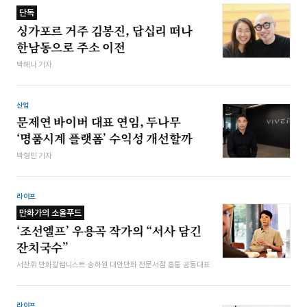
단독
싱가포르 거주 김봉진, 답십리 떠나
한남동으로 주소 이전
박해나 기자
산업
문제연 바이버 대표 연임, 두나무
‘명품시계 플랫폼’ 수익성 개선할까
박형민 기자
라이프
만화가의 소울푸드
‘조선엘프’ 우용곡 작가의 “서사 담긴
잔치국수”
서찬휘 만화칼럼니스트·송하원 대안만화 전문서점 홈통 공동대표
라이프