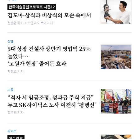
한국미술응원프로젝트 시즌12
김도마-상식과 비상식의 모순 속에서
전준엽 화가·비즈한국 아트에디터
산업
5대 상장 건설사 상반기 영업익 25%
늘었다…
‘고원가 현장’ 줄어든 효과
차형조 기자
노동
“적자 시 임금조정, 성과급 주식 지급”
두고 SK하이닉스 노사 여전히 ‘평행선’
강은경 기자
라이프
이주의 책