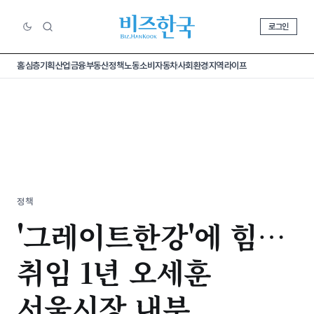
로그인
홈
심층기획
산업
금융
부동산
정책
노동
소비
자동차
사회
환경
지역
라이프
정책
'그레이트한강'에 힘…
취임 1년 오세훈
서울시장 내부