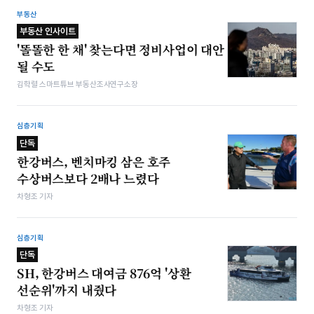
부동산
부동산 인사이트
'똘똘한 한 채' 찾는다면 정비사업이 대안
될 수도
김학렬 스마트튜브 부동산조사연구소장
심층기획
단독
한강버스, 벤치마킹 삼은 호주
수상버스보다 2배나 느렸다
차형조 기자
심층기획
단독
SH, 한강버스 대여금 876억 '상환
선순위'까지 내줬다
차형조 기자