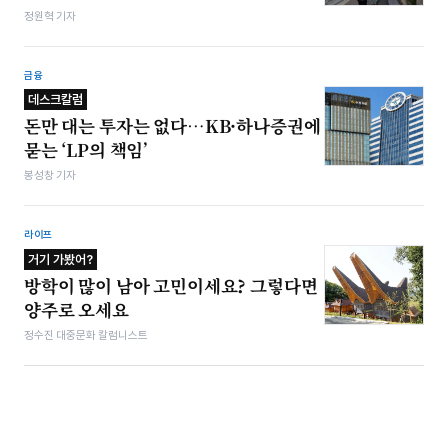
정원혁 기자
금융
데스크칼럼
돈만 대는 투자는 없다…KB·하나증권에
묻는 ‘LP의 책임’
봉성창 기자
라이프
거기 가봤어?
방학이 많이 남아 고민이세요? 그렇다면
양주로 오세요
정수진 대중문화 칼럼니스트