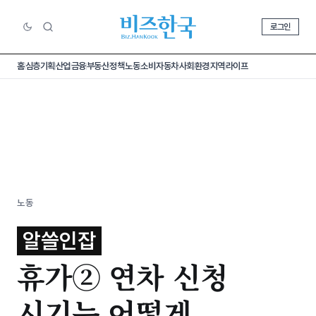
로그인
홈
심층기획
산업
금융
부동산
정책
노동
소비
자동차
사회
환경
지역
라이프
노동
알쓸인잡
휴가② 연차 신청
시기는 어떻게