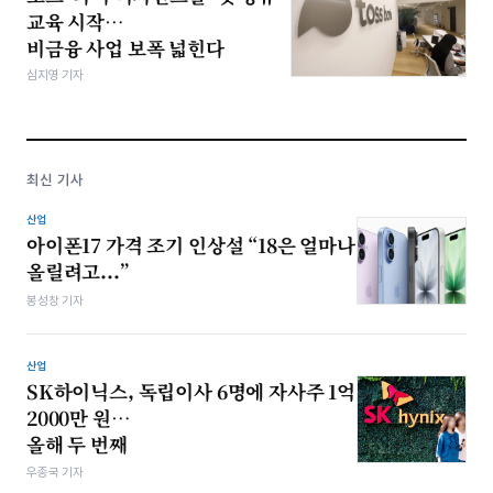
교육 시작…
비금융 사업 보폭 넓힌다
심지영 기자
최신 기사
산업
아이폰17 가격 조기 인상설 “18은 얼마나
올릴려고...”
봉성창 기자
산업
SK하이닉스, 독립이사 6명에 자사주 1억
2000만 원…
올해 두 번째
우종국 기자