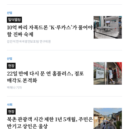
산업
밀덕텔링
10억 짜리 자폭드론 ‘K-루카스’가 풀어야
할 진짜 숙제
김민석 한국국방안보포럼 연구위원
산업
현장
22일 만에 다시 문 연 홈플러스, 점포
매각도 본격화
박해나 기자
사회
현장
북촌 관광객 시간 제한 1년 5개월, 주민은
반기고 상인은 울상