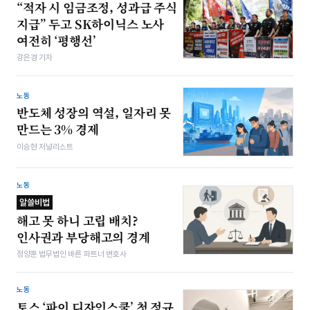
“적자 시 임금조정, 성과급 주식
지급” 두고 SK하이닉스 노사
여전히 ‘평행선’
강은경 기자
노동
반도체 성장의 역설, 일자리 못
만드는 3% 경제
이승현 저널리스트
노동
알쓸비법
해고 못 하니 고립 배치?
인사권과 부당해고의 경계
정양훈 법무법인 바른 파트너 변호사
노동
토스 ‘파이 디자인스쿨’ 첫 정규