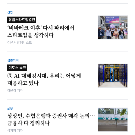
산업
유럽스타트업열전
‘비바테크 이후’ 다시 파리에서
스타트업을 생각하다
이은서 칼럼니스트
심층기획
미토스 쇼크
③ AI 대해킹시대, 우리는 어떻게
대응하고 있나
강은경 기자
금융
상상인, 수협은행과 증권사 매각 논의…
금융사 다 정리하나
심지영 기자