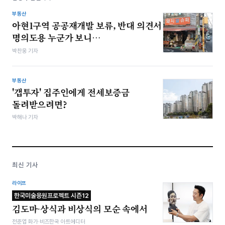
부동산
아현1구역 공공재개발 보류, 반대 의견서
명의도용 누군가 보니…
박찬웅 기자
부동산
'갭투자' 집주인에게 전세보증금
돌려받으려면?
박해나 기자
최신 기사
라이프
한국미술응원프로젝트 시즌12
김도마-상식과 비상식의 모순 속에서
전준엽 화가·비즈한국 아트에디터