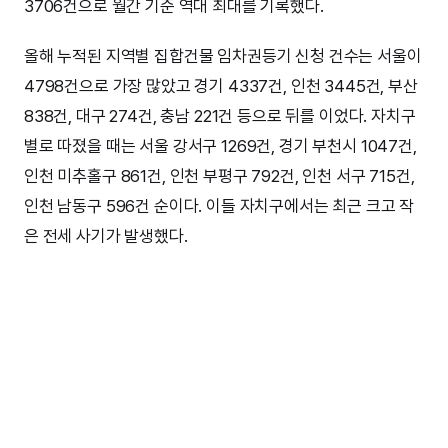
3706건으로 월간 기준 역대 최대를 기록했다.
올해 누적된 지역별 집합건물 임차권등기 신청 건수는 서울이
4798건으로 가장 많았고 경기 4337건, 인천 3445건, 부산
838건, 대구 274건, 충남 221건 등으로 뒤를 이었다. 자치구
별로 따졌을 때는 서울 강서구 1269건, 경기 부천시 1047건,
인천 미추홀구 861건, 인천 부평구 792건, 인천 서구 715건,
인천 남동구 596건 순이다. 이들 자치구에서는 최근 크고 작
은 전세 사기가 발생했다.