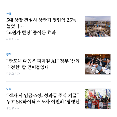
산업
5대 상장 건설사 상반기 영업익 25%
늘었다…
‘고원가 현장’ 줄어든 효과
차형조 기자
정책
“반도체 다음은 피지컬 AI” 정부 ‘산업
대전환’ 팔 걷어붙였다
김민호 기자
노동
“적자 시 임금조정, 성과급 주식 지급”
두고 SK하이닉스 노사 여전히 ‘평행선’
강은경 기자