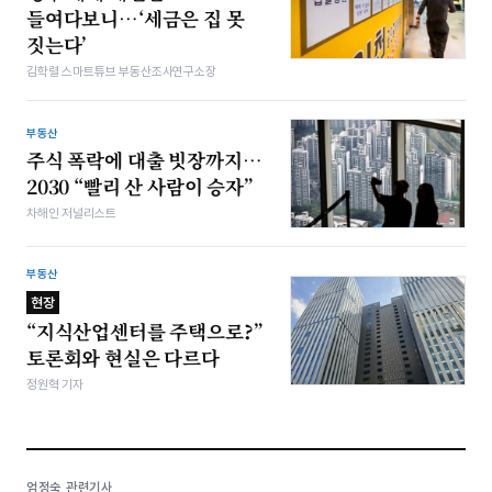
들여다보니…‘세금은 집 못
짓는다’
김학렬 스마트튜브 부동산조사연구소장
부동산
주식 폭락에 대출 빗장까지…
2030 “빨리 산 사람이 승자”
차해인 저널리스트
부동산
현장
“지식산업센터를 주택으로?”
토론회와 현실은 다르다
정원혁 기자
엄정숙 관련기사