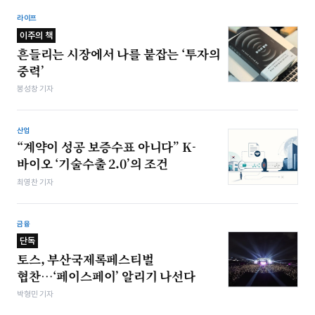
라이프
이주의 책
흔들리는 시장에서 나를 붙잡는 ‘투자의
중력’
봉성창 기자
산업
“계약이 성공 보증수표 아니다” K-
바이오 ‘기술수출 2.0’의 조건
최영찬 기자
금융
단독
토스, 부산국제록페스티벌
협찬…‘페이스페이’ 알리기 나선다
박형민 기자