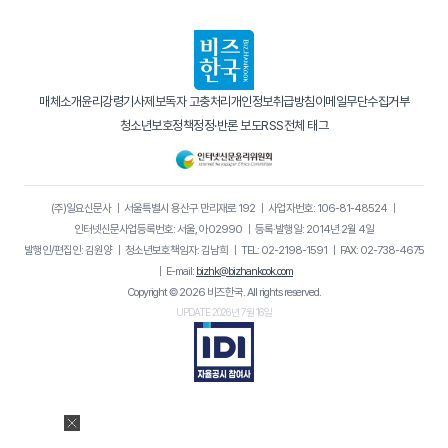
매체소개
윤리강령
기사제보
독자 고충처리
개인정보취급방침
이메일무단수집거부
청소년보호정책
정정·반론 보도
RSS
전체 태그
(주)일요신문사
｜
서울특별시 용산구 만리재로 192
｜
사업자번호: 106-81-48524
｜
인터넷신문사업등록번호: 서울, 아02990
｜
등록·발행일: 2014년 2월 4일
발행인/편집인: 김원양
｜
청소년보호책임자: 김남희
｜
TEL: 02-2198-1591
｜
FAX: 02-738-4675
｜
E-mail:
bizhk@bizhankook.com
Copyright © 2026 비즈한국. All rights reserved.
UPDATE 2026년 7월 16일