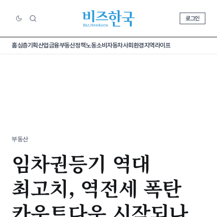
로그인
홈
심층기획
산업
금융
부동산
정책
노동
소비
자동차
사회
환경
지역
라이프
부동산
임차권등기 역대
최고치, 역전세 폭탄
카운트다운 시작되나