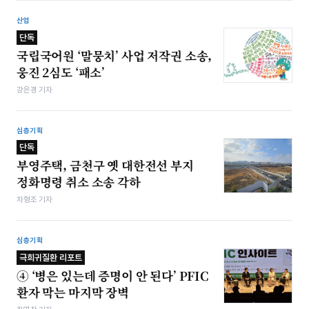
산업
단독
국립국어원 ‘말뭉치’ 사업 저작권 소송,
웅진 2심도 ‘패소’
강은경 기자
심층기획
단독
부영주택, 금천구 옛 대한전선 부지
정화명령 취소 소송 각하
차형조 기자
심층기획
극희귀질환 리포트
④ ‘병은 있는데 증명이 안 된다’ PFIC
환자 막는 마지막 장벽